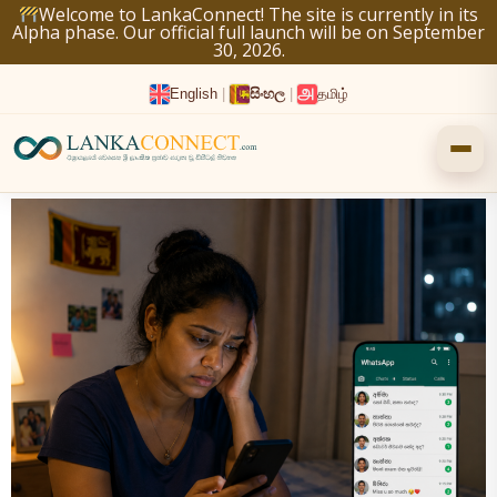
Skip
Welcome to LankaConnect! The site is currently in its
Alpha phase. Our official full launch will be on September
to
30, 2026.
content
English
|
සිංහල
|
தமிழ்