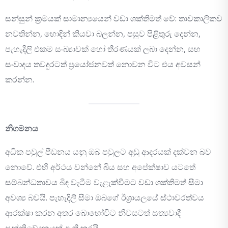
සන්සුන් ක්‍රමයක් සාමාන්‍යයෙන් වඩා ශක්තිමත් වේ: තාවකාලිකව
නවතින්න, හොඳින් කියවා බලන්න, පසුව පිළිතුරු දෙන්න,
පැහැදිලි එකම සංඛ්‍යාවක් හෝ තීරණයක් ලබා දෙන්න, සහ
සංවාදය තවදුරටත් ප්‍රයෝජනවත් නොවන විට එය අවසන්
කරන්න.
නිගමනය
අධික පවුල් පීඩනය යනු ඔබ පවුලට අඩු ආදරයක් දක්වන බව
නොවේ. එහි අර්ථය වන්නේ බිය සහ අපේක්ෂාව යටතේ
සම්බන්ධතාවය බිඳ වැටීම වැළැක්වීමට වඩා ශක්තිමත් සීමා
අවශ්‍ය බවයි. පැහැදිලි සීමා ඔබගේ ඊශ්‍රායලයේ ස්ථාවරත්වය
ආරක්ෂා කරන අතර බොහෝවිට නිවසටත් සත්‍යවාදී