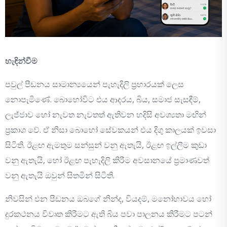
හැඳින්වීම
පවුල් පීඩනය සාමාන්‍යයෙන් පැහැදිලි ප්‍රහාරයක් ලෙස
නොපැමිණේ. බොහෝවිට එය ආදරය, බිය, සමාජ සැසඳීම්,
ලැජ්ජාව හෝ නැවත නැවතත් ඇතිවන හදිසි අවශ්‍යතා මඟින්
ප්‍රකාශ වේ. ඒ නිසා බොහෝ සේවකයන් එය දිගු කාලයක් ඉවසා
සිටිති. ඊළඟ ඇමතුම සන්සුන් වනු ඇතැයි, ඊළඟ ඉල්ලීම කුඩා
වනු ඇතැයි, හෝ ඊළඟ පැහැදිලි කිරීම අවසානයේ ප්‍රමාණවත්
වනු ඇතැයි ඔවුන් සිතමින් සිටිති.
නිවසින් එන පීඩනය ඔබගේ නින්ද, වියදම්, මනෝභාවය හෝ
දුරකථනය විවෘත කිරීමට ඇති බිය පවා පාලනය කිරීමට පටන්