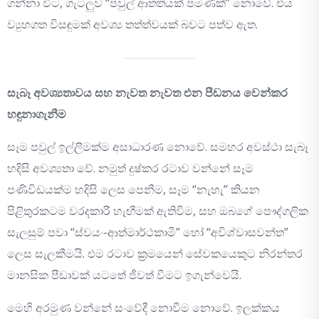
ගන්නා විට, ගැටලුව “පවුල් ආතතියක් පමණක්” නොවේ. එය
ව්‍යුහගත විසඳුමක් අවශ්‍ය තත්ත්වයක් බවට පත්ව ඇත.
සැබෑ අවශ්‍යතාවය සහ නැවත නැවත එන පීඩනය වෙන්කර
හඳුනාගැනීම
සෑම පවුල් ඉල්ලීමක්ම අසාධාරණ නොවේ. සමහර අවස්ථා සැබෑ
හදිසි අවශ්‍යතා වේ. නමුත් දුෂ්කර රටාව වන්නේ සෑම
පණිවිඩයක්ම හදිසි ලෙස පෙනීම, සෑම “නැහැ” කියන
පිළිතුරකටම වරදකාරී හැඟීමක් ඇතිවීම, සහ ඔබගේ පෞද්ගලික
සැලසුම් පවා “ස්වයං-ආත්මාර්ථකාමී” හෝ “අවිශ්වාසවන්ත”
ලෙස සැලකීමයි. එම රටාව ක්‍රමයෙන් සේවකයෙකුට නිරන්තර
මානසික පීඩාවක් යටතේ ජීවත් වීමට ඉගැන්වෙයි.
මෙහි අරමුණ වන්නේ සංවේදී නොවීම නොවේ. ඉලක්කය