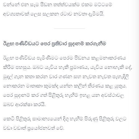
වන්නේ එන සෑම පීඩන තත්ත්වයක්ම එකම මට්ටමේ
අවශ්‍යතාවක් ලෙස සලකන රටාව නවතා දැමීමයි.
ඊළඟ පණිවිඩයට පෙර ප්‍රතිචාර සූදානම් කරගැනීම
ඊළඟ පණිවිඩය පැමිණීමට පෙරම පීඩනය කළමනාකරණය
කිරීම පහසුය. ඔබට යැවිය හැකි ප්‍රමාණය, යැවිය නොහැකි දේ,
මුදල් ගැන කතා කරන වාර ගණන සහ නැවත නැවත පැහැදිලි
නොකරන මාතෘකා කුමක්ද යන්න කලින් තීරණය කළ යුතුය.
පෙර සූදානම් කර ගත් පිළිතුරු හැඟීම් ඉහළ යන අවස්ථාවල
ඔබව ආරක්ෂා කරයි.
කෙටි පිළිතුරු සාමාන්‍යයෙන් දිගු හැඟීම් පිරුණු පිළිතුරු වලට
වඩා වඩාත් ප්‍රයෝජනවත් වේ.