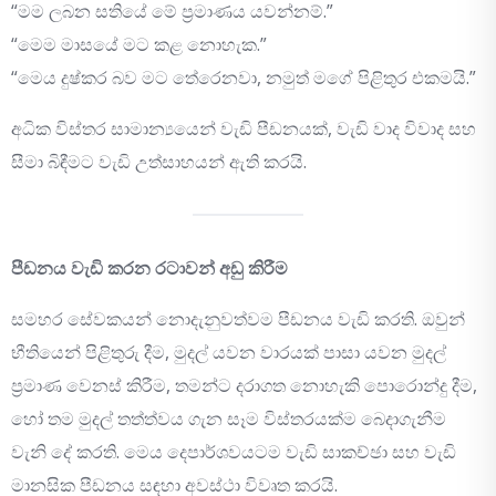
“මම ලබන සතියේ මේ ප්‍රමාණය යවන්නම්.”
“මෙම මාසයේ මට කළ නොහැක.”
“මෙය දුෂ්කර බව මට තේරෙනවා, නමුත් මගේ පිළිතුර එකමයි.”
අධික විස්තර සාමාන්‍යයෙන් වැඩි පීඩනයක්, වැඩි වාද විවාද සහ
සීමා බිඳීමට වැඩි උත්සාහයන් ඇති කරයි.
පීඩනය වැඩි කරන රටාවන් අඩු කිරීම
සමහර සේවකයන් නොදැනුවත්වම පීඩනය වැඩි කරති. ඔවුන්
භීතියෙන් පිළිතුරු දීම, මුදල් යවන වාරයක් පාසා යවන මුදල්
ප්‍රමාණ වෙනස් කිරීම, තමන්ට දරාගත නොහැකි පොරොන්දු දීම,
හෝ තම මුදල් තත්ත්වය ගැන සෑම විස්තරයක්ම බෙදාගැනීම
වැනි දේ කරති. මෙය දෙපාර්ශවයටම වැඩි සාකච්ඡා සහ වැඩි
මානසික පීඩනය සඳහා අවස්ථා විවෘත කරයි.