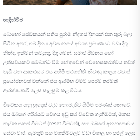
හැඳින්වීම
බොහෝ සේවකයන් සතිය පුරාම නිදහස් දිනයක් එන තුරු බලා
සිටින අතර, එම දිනය අවසානයේ අවශ්‍ය ප්‍රමාණයට වඩා දිගු
නින්ද, ඉක්මන් කටයුතු, දිගු ගමන්, සමාජ පීඩනය හෝ
උත්සවයකට සම්බන්ධ වීම හේතුවෙන් වෙහෙසකරත්වය තවත්
වැඩි වන ආකාරයට එය අහිමි කරගනිති. නිවාඩු කාලය වඩාත්
ප්‍රයෝජනවත් වන්නේ එය ආරම්භ වීමට පෙරම තරමක්
ආරක්ෂාකාරී ලෙස සැලසුම් කළ විටය.
විවේකය යනු හුදෙක් වැඩ නොමැතිව සිටීම පමණක් නොවේ.
එය ඔබගේ ශරීරයට වේගය අඩු කර විවේක ගැනීමටත්, මනස
නැවත සකස් වීමටත් (reset වීමටත්), සහ ඔබගේ අනන්‍යතාවය
සේවා වාර, ඇමතුම් සහ වගකීම්වලට වඩා විශාල හා පුළුල් ලෙස