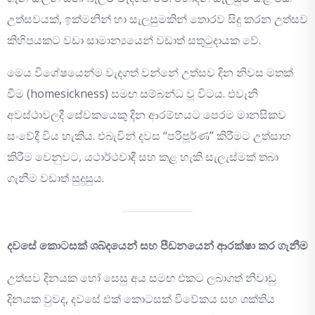
උත්සවයක්, ඉක්මනින් හා සැලසුමකින් තොරව සිදු කරන උත්සව
කිහිපයකට වඩා සාමාන්‍යයෙන් වඩාත් සතුටුදායක වේ.
මෙය විශේෂයෙන්ම වැදගත් වන්නේ උත්සව දින නිවස මතක්
වීම (homesickness) සමඟ සම්බන්ධ වූ විටය. එවැනි
අවස්ථාවලදී සේවකයෙකු දින ආරම්භයට පෙරම මානසිකව
සංවේදී විය හැකිය. එබැවින් දවස “පරිපූර්ණ” කිරීමට උත්සාහ
කිරීම වෙනුවට, යථාර්ථවාදී සහ කළ හැකි සැලැස්මක් තබා
ගැනීම වඩාත් සුදුසුය.
දවසේ කොටසක් ශබ්දයෙන් සහ පීඩනයෙන් ආරක්ෂා කර ගැනීම
උත්සව දිනයක හෝ සෙසු අය සමඟ එකට ලබාගත් නිවාඩු
දිනයක වුවද, දවසේ එක් කොටසක් විවේකය සහ ශක්තිය