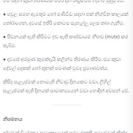
මේ සඳහා කුඩා තීරණයක් පෙර දින රාත්‍රියේම ගැනීම සුදුසු වේ.
● පවුල සමඟ ඇමතුම් හෝ පණිවිඩ සඳහා එක් නිශ්චිත කාලයක්
තෝරාගෙන, දවසේ ඉතිරි කොටස සැහැල්ලු ලෙස තබා ගැනීම.
● පීඩනයක් ඇති කිරීමට ඉඩ ඇති කණ්ඩායම් නිහඬ (mute) කර
තැබිම.
● දවසේ අරමුණ කුමක්දැයි කලින්ම තීරණය කිරීම. එය කුඩා
දේවල් දෙකක් හෝ තුනක් පමණක් වුවද ප්‍රමාණවත්ය.
කිසිදු සැලැස්මක් නොමැති නිවාඩු දිනයකට වඩා, ලිහිල්
සැලැස්මක් ඇති දිනයක් සාමාන්‍යයෙන් වඩා හොඳින් අවසන් වේ.
නිගමනය
අර්ථවත් විවේකය සාමාන්‍යයෙන් සරල එකකි. ප්‍රමාණවත් නින්ද,