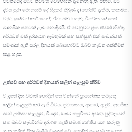
ජීවිතයේදී ඔබට තවමත් වෙහෙසක් දැනෙනු ඇත. එනම්, ඔබ
දවස පුරා මොනයම් දේ සිදුකර තිබුණ ද (පෝස්ට් දැකීම, කතාබහ,
වැඩ, ඉක්මන් කාර්යයන්) ඒවා ඔබට සැබෑ විවේකයක් හෝ
මානසික සතුටක් ලබා නොදීමයි. ඒ වෙනුවට ප්‍රමාණවත් නින්ද,
අර්ථවත් එක් දුරකථන ඇමතුමක් සහ සන්සුන් එක් සංචාරයක්
පමණක් ඇති සරල දිනයක් බොහෝවිට ඔබව නැවත ශක්තිමත්
කළ හැක.
උත්සව සහ අර්ථවත් දිනයන් කලින් සැලසුම් කිරීම
වැදගත් දින වඩාත් හොඳින් ගත වන්නේ ප්‍රායෝගික කටයුතු
කලින් සැලසුම් කර ඇති විටය. ප්‍රවාහනය, ආහාර, ඇඳුම්, ආගමික
හෝ උත්සව සැලසුම්, වියදම්, ඔබට හමුවීමට අවශ්‍ය පුද්ගලයන්
සහ ඔබට සැබවින්ම දරාගත හැකි සමාජ ශක්තිය යන කරුණු
ගැන කලින් සිතා බැලීම වැදගත් වේ. හොඳින් සැලසුම් කළ එක්