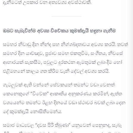
දැනීමටත් උපකාර වන අත්‍යවශ්‍ය අවස්ථාවකි.
ඔබට සැබැවින්ම අවශ්‍ය විවේකය කුමක්දැයි හඳුනා ගැනීම
සමහර නිවාඩු දින නින්ද සහ නිශ්ශබ්දතාවය අවශ්‍ය කරයි. තවත්
සමහර දින යාච්ඤාව, ප්‍රජාව සමඟ එකතුවීම, සංගීතය, නිවසේ
ආහාරයක් සැකසීම, පවුලට දුරකථන ඇමතුමක් ලබා දීම හෝ
එළිමහනේ කාලය ගත කිරීම වැනි දේවල් අවශ්‍ය කරයි.
ගැටලුවක් ඇති වන්නේ සේවකයන් තමන්ට වඩා වෙනත්
කෙනෙකුගේ “විවේක” ආකෘතිය අනුකරණය කරමින්, ඇත්ත
වශයෙන්ම තමන්ට ඊළඟ දිනයේ වඩා ස්ථාවර බවක් ලබා දෙන
දේ කුමක්දැයි නොසිතීමෙන්ය.
සමාජ මාධ්‍යවල “දවස පිරී තිබුණා” යනුවෙන් පෙනුනද, සැබෑ