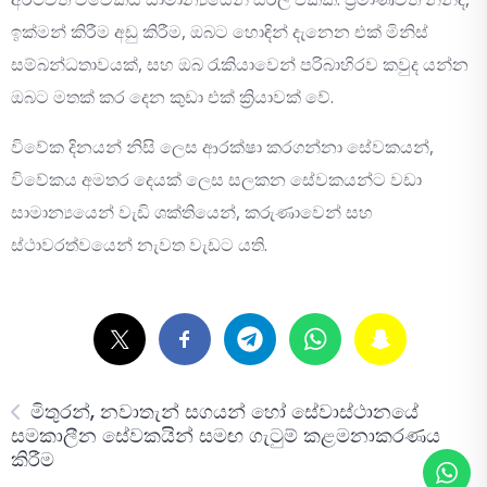
ඉක්මන් කිරීම අඩු කිරීම, ඔබට හොඳින් දැනෙන එක් මිනිස්
සම්බන්ධතාවයක්, සහ ඔබ රැකියාවෙන් පරිබාහිරව කවුද යන්න
ඔබට මතක් කර දෙන කුඩා එක් ක්‍රියාවක් වේ.
විවේක දිනයන් නිසි ලෙස ආරක්ෂා කරගන්නා සේවකයන්,
විවේකය අමතර දෙයක් ලෙස සලකන සේවකයන්ට වඩා
සාමාන්‍යයෙන් වැඩි ශක්තියෙන්, කරුණාවෙන් සහ
ස්ථාවරත්වයෙන් නැවත වැඩට යති.
මිතුරන්, නවාතැන් සගයන් හෝ සේවාස්ථානයේ
සමකාලීන සේවකයින් සමඟ ගැටුම් කළමනාකරණය
කිරීම