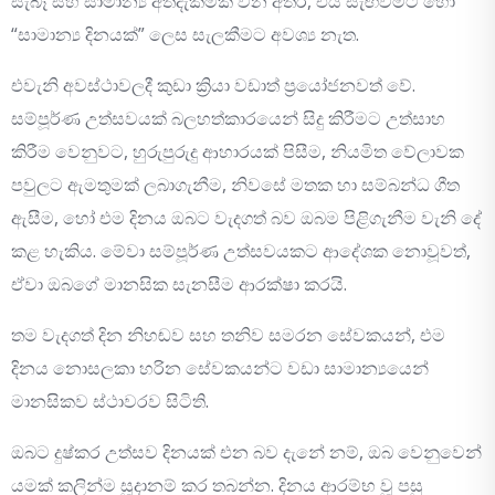
සැබෑ සහ සාමාන්‍ය අත්දැකීමක් වන අතර, එය සැඟවීමට හෝ
“සාමාන්‍ය දිනයක්” ලෙස සැලකීමට අවශ්‍ය නැත.
එවැනි අවස්ථාවලදී කුඩා ක්‍රියා වඩාත් ප්‍රයෝජනවත් වේ.
සම්පූර්ණ උත්සවයක් බලහත්කාරයෙන් සිදු කිරීමට උත්සාහ
කිරීම වෙනුවට, හුරුපුරුදු ආහාරයක් පිසීම, නියමිත වේලාවක
පවුලට ඇමතුමක් ලබාගැනීම, නිවසේ මතක හා සම්බන්ධ ගීත
ඇසීම, හෝ එම දිනය ඔබට වැදගත් බව ඔබම පිළිගැනීම වැනි දේ
කළ හැකිය. මේවා සම්පූර්ණ උත්සවයකට ආදේශක නොවූවත්,
ඒවා ඔබගේ මානසික සැනසීම ආරක්ෂා කරයි.
තම වැදගත් දින නිහඬව සහ තනිව සමරන සේවකයන්, එම
දිනය නොසලකා හරින සේවකයන්ට වඩා සාමාන්‍යයෙන්
මානසිකව ස්ථාවරව සිටිති.
ඔබට දුෂ්කර උත්සව දිනයක් එන බව දැනේ නම්, ඔබ වෙනුවෙන්
යමක් කලින්ම සූදානම් කර තබන්න. දිනය ආරම්භ වූ පසු