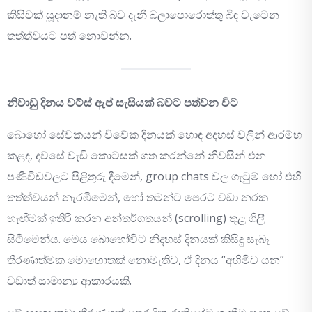
කිසිවක් සූදානම් නැති බව දැනී බලාපොරොත්තු බිඳ වැටෙන
තත්ත්වයට පත් නොවන්න.
නිවාඩු දිනය වට්ස් ඇප් සැසියක් බවට පත්වන විට
බොහෝ සේවකයන් විවේක දිනයක් හොඳ අදහස් වලින් ආරම්භ
කළද, දවසේ වැඩි කොටසක් ගත කරන්නේ නිවසින් එන
පණිවිඩවලට පිළිතුරු දීමෙන්, group chats වල ගැටුම් හෝ එහි
තත්ත්වයන් නැරඹීමෙන්, හෝ තමන්ට පෙරට වඩා නරක
හැඟීමක් ඉතිරි කරන අන්තර්ගතයන් (scrolling) තුළ ගිලී
සිටීමෙන්ය. මෙය බොහෝවිට නිදහස් දිනයක් කිසිදු සැබෑ
තීරණාත්මක මොහොතක් නොමැතිව, ඒ දිනය “අහිමිව යන”
වඩාත් සාමාන්‍ය ආකාරයකි.