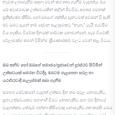
නැවත ලබාගැනීම සඳහා වෙන් කර තබා ගැනීම වැදගත්ය. එය
යම් අවස්ථාවක උත්සවයකින් කලින් පිටවීම, අමතර ගමනක්
ප්‍රතික්ෂේප කිරීම, හෝ ඔබගේ ශක්තිය දැනටමත් අවසන් වී ඇති
බව ඔබට දැනේ නම් දෙවන සැලසුමකට “නැහැ” යැයි පැවසීම
විය හැකිය. විවේක දිනයක් සාර්ථක නොවන්නේ, සෑම විවේකි
වේලාවක්ම තමන් විසින්ම ක්‍රියාකාරකම් වලට වෙන් කළ විටය.
ඔබ තනිව හෝ ඔබගේ සමාජය/ප්‍රජාවෙන් දුරස්ථව සිටිමින්
උත්සවයක් සමරන විටදීද, ඔබටම ගැළපෙන සරල හා
යථාර්ථවාදී සැලැස්මක් තබා ගැනීම
සමහර සේවකයන් වැදගත් උත්සව දින තම පවුල නොමැතිව,
ප්‍රජා උත්සවයකට සහභාගී වීමට නොහැකිව, සහ එම දිනයේ
වැදගත්කම තේරුම් ගන්නා කිසිවෙකු නොමැතිව ගත කරති. මෙය