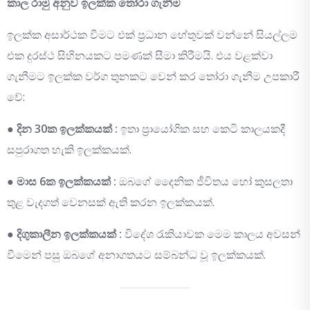
කාල රාමු අනුව ඉලක්ක තෝරා ගැනීම
ඉලක්ක අසාර්ථක වීමට එක් ප්‍රධාන හේතුවක් වන්නේ සියල්ලම
එක දුරස්ථ සිහිනයකට පමණක් සීමා කිරීමයි. එය වළක්වා
ගැනීමට ඉලක්ක වර්ග තුනකට වෙන් කර තෝරා ගැනීම උපකාරී
වේ:
●
දින 30ක ඉලක්කයක් :
ඉතා ප්‍රායෝගික සහ කෙටි කාලයකදී
සපුරාගත හැකි ඉලක්කයක්.
●
මාස 6ක ඉලක්කයක් :
ඔබගේ දෛනික ජීවිතය හෝ කුසලතා
තුළ වැදගත් වෙනසක් ඇති කරන ඉලක්කයක්.
●
දිගුකාලීන ඉලක්කයක් :
විදේශ රැකියාවක මෙම කාලය අවසන්
වීමෙන් පසු ඔබගේ අනාගතයට සම්බන්ධ වූ ඉලක්කයක්.