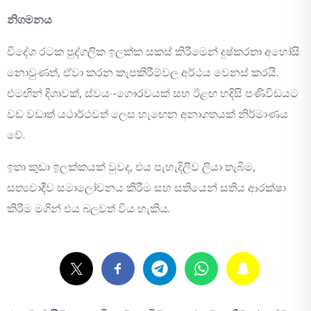
නිගමනය
විදේශ රටක පුද්ගලික ඉලක්ක සකස් කිරීමෙන් දුෂ්කරතා අහෝසි
නොවුණත්, ඒවා කරන කැපකිරීම්වල අර්ථය වෙනස් කරයි.
එමඟින් දිශාවක්, ස්වයං-ගෞරවයක් සහ ඊළඟ හදිසි පණිවිඩයට
වඩ වඩාත් යථාර්ථවත් ලෙස හැඟෙන අනාගතයක් නිර්මාණය
වේ.
ඉතා කුඩා ඉලක්කයක් වුවද, එය පැහැදිලිව ලියා තැබීම,
සත්‍යවාදීව සමාලෝචනය කිරීම සහ සතියෙන් සතිය ආරක්ෂා
කිරීම මගින් එය බලවත් විය හැකිය.