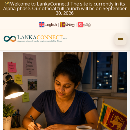
Skip
Welcome to LankaConnect! The site is currently in its
Alpha phase. Our official full launch will be on September
to
30, 2026.
content
English
|
සිංහල
|
தமிழ்