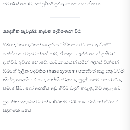
පමණක් නොව, සම්පූර්ණ පුද්ගලයෙකු වන නිසාය.
දෛනික පැවැත්ම නැවත පැමිණෙන විට
ඔබ නැවත නැවතත් දෛනික “ජීවිතය ගැටගසා ගැනීමේ”
තත්ත්වයට වැටෙන්නේ නම්, ඒ සඳහා ලැජ්ජාවෙන් ප්‍රතිචාර
දැක්වීම අවශ්‍ය නොවේ. සාමාන්‍යයෙන් එයින් අදහස් වන්නේ
ඔබගේ මූලික පද්ධතිය (base system) ශක්තිමත් කළ යුතු බවයි:
නින්ද, දෛනික රටාව, සන්නිවේදනය, මුදල් කළමනාකරණය,
සමාජ සීමා හෝ ආතතිය අඩු කිරීම වැනි කරුණු මීට අදාළ වේ.
පුද්ගලික ඉලක්ක වඩාත් සාර්ථකව වර්ධනය වන්නේ ස්ථාවර
පදනමක් මතය.