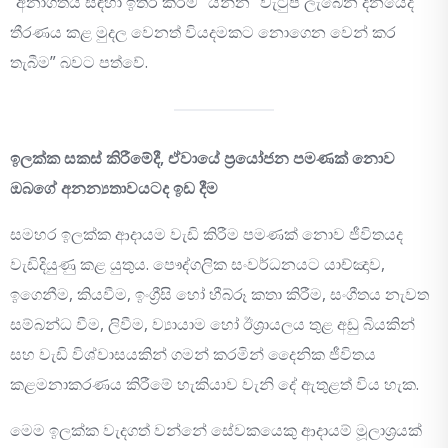
“අනාගතය සඳහා ඉතිරි කිරීම” යන්න “වැටුප් ලැබෙන දිනයේදී
තීරණය කළ මුදල වෙනත් වියදමකට නොගෙන වෙන් කර
තැබීම” බවට පත්වේ.
ඉලක්ක සකස් කිරීමේදී, ඒවායේ ප්‍රයෝජන පමණක් නොව
ඔබගේ අනන්‍යතාවයටද ඉඩ දීම
සමහර ඉලක්ක ආදායම වැඩි කිරීම පමණක් නොව ජීවිතයද
වැඩිදියුණු කළ යුතුය. පෞද්ගලික සංවර්ධනයට යාච්ඤාව,
ඉගෙනීම, කියවීම, ඉංග්‍රීසි හෝ හීබ්රූ කතා කිරීම, සංගීතය නැවත
සම්බන්ධ වීම, ලිවීම, ව්‍යායාම හෝ ඊශ්‍රායලය තුළ අඩු බියකින්
සහ වැඩි විශ්වාසයකින් ගමන් කරමින් දෛනික ජීවිතය
කළමනාකරණය කිරීමේ හැකියාව වැනි දේ ඇතුළත් විය හැක.
මෙම ඉලක්ක වැදගත් වන්නේ සේවකයෙකු ආදායම් මූලාශ්‍රයක්