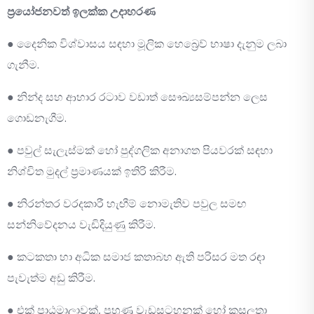
ප්‍රයෝජනවත් ඉලක්ක උදාහරණ
● දෛනික විශ්වාසය සඳහා මූලික හෙබ්‍රෙව් භාෂා දැනුම ලබා
ගැනීම.
● නින්ද සහ ආහාර රටාව වඩාත් සෞඛ්‍යසම්පන්න ලෙස
ගොඩනැගීම.
● පවුල් සැලැස්මක් හෝ පුද්ගලික අනාගත පියවරක් සඳහා
නිශ්චිත මුදල් ප්‍රමාණයක් ඉතිරි කිරීම.
● නිරන්තර වරදකාරී හැඟීම් නොමැතිව පවුල සමඟ
සන්නිවේදනය වැඩිදියුණු කිරීම.
● කටකතා හා අධික සමාජ කතාබහ ඇති පරිසර මත රඳා
පැවැත්ම අඩු කිරීම.
● එක් පාඨමාලාවක්, පුහුණු වැඩසටහනක් හෝ කුසලතා