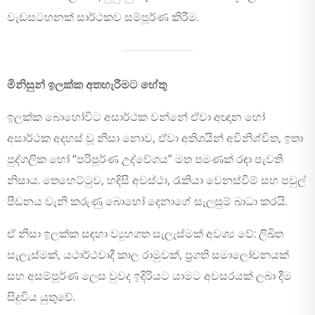
වැඩසටහනක් සාර්ථකව සම්පූර්ණ කිරීම.
මිනිසුන් ඉලක්ක අතහැරීමට හේතු
ඉලක්ක බොහෝවිට අසාර්ථක වන්නේ ඒවා අඥාන හෝ
අසාර්ථක අදහස් වූ නිසා නොව, ඒවා අතිශයින් අවිනිශ්චිත, ඉතා
පුද්ගලික හෝ “පරිපූර්ණ උද්වේගය” මත පමණක් රඳා පැවති
නිසාය. තෙහෙට්ටුව, හදිසි අවස්ථා, රැකියා වෙනස්වීම් සහ පවුල්
පීඩනය වැනි කරුණු බොහෝ දෙනාගේ සැලසුම් බාධා කරයි.
ඒ නිසා ඉලක්ක සඳහා ව්‍යුහගත සැලැස්මක් අවශ්‍ය වේ: ලිඛිත
සැලැස්මක්, යථාර්ථවාදී කාල රාමුවක්, ප්‍රගති සමාලෝචනයක්
සහ අසම්පූර්ණ ලෙස වුවද ඉදිරියට යාමට අවසරයක් ලබා දීම
සිදුවිය යුතුවේ.