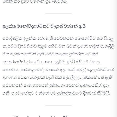
මතක් කර දීමට පමණක් ප්‍රමාණවත්ය.
ඉලක්ක මනෝවිද්‍යාත්මකව වැදගත් වන්නේ ඇයි
පෞද්ගලික ඉලක්ක නොමැති සේවකයන් බොහෝවිට තම සියලු
කැපවීම් දිනචරියාව තුළම අහිමි වන බවක් දැනේ. නමුත් පැහැදිලි
එක් ඉලක්කයක්වත් ඇති සේවකයෙකු දුෂ්කරතා වෙනස්
ආකාරයකින් දරා ගනී. භාෂා හැදෑරීම, ඉතිරි කිරීමේ විනය,
සෞඛ්‍යය, පාඨමාලාවක්, ව්‍යාපාර අදහසක්, පවුල් සැලැස්මක් හෝ
අනාගත ස්ථාන මාරුවක් වැනි එක් පැහැදිලි ඉලක්කයක්වත් ඇති
සේවකයන් සාමාන්‍යයෙන් දුෂ්කරතා වෙනස් ආකාරයකින් දරා
ගනී. එයට හේතුව වන්නේ එම දුෂ්කරතාවයට දිශාවක් තිබීමයි.