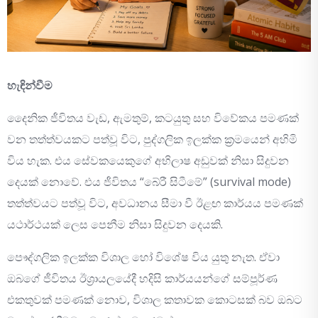
හැඳින්වීම
දෛනික ජීවිතය වැඩ, ඇමතුම්, කටයුතු සහ විවේකය පමණක්
වන තත්ත්වයකට පත්වූ විට, පුද්ගලික ඉලක්ක ක්‍රමයෙන් අහිමි
විය හැක. එය සේවකයෙකුගේ අභිලාෂ අඩුවක් නිසා සිදුවන
දෙයක් නොවේ. එය ජීවිතය “බේරී සිටීමේ” (survival mode)
තත්ත්වයට පත්වූ විට, අවධානය සීමා වී ඊළඟ කාර්යය පමණක්
යථාර්ථයක් ලෙස පෙනීම නිසා සිදුවන දෙයකි.
පෞද්ගලික ඉලක්ක විශාල හෝ විශේෂ විය යුතු නැත. ඒවා
ඔබගේ ජීවිතය ඊශ්‍රායලයේදී හදිසි කාර්යයන්ගේ සම්පූර්ණ
එකතුවක් පමණක් නොව, විශාල කතාවක කොටසක් බව ඔබට