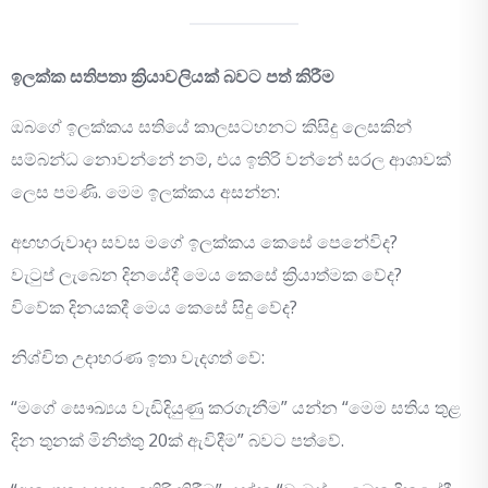
ඉලක්ක සතිපතා ක්‍රියාවලියක් බවට පත් කිරීම
ඔබගේ ඉලක්කය සතියේ කාලසටහනට කිසිදු ලෙසකින්
සම්බන්ධ නොවන්නේ නම්, එය ඉතිරි වන්නේ සරල ආශාවක්
ලෙස පමණි. මෙම ඉලක්කය අසන්න:
අඟහරුවාදා සවස මගේ ඉලක්කය කෙසේ පෙනේවිද?
වැටුප් ලැබෙන දිනයේදී මෙය කෙසේ ක්‍රියාත්මක වේද?
විවේක දිනයකදී මෙය කෙසේ සිදු වේද?
නිශ්චිත උදාහරණ ඉතා වැදගත් වේ:
“මගේ සෞඛ්‍යය වැඩිදියුණු කරගැනීම” යන්න “මෙම සතිය තුළ
දින තුනක් මිනිත්තු 20ක් ඇවිදීම” බවට පත්වේ.