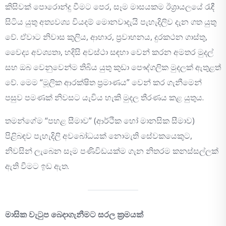
කිසිවක් පොරොන්දු වීමට පෙර, සෑම මාසයකම ඊශ්‍රායලයේ රැඳී
සිටිය යුතු අත්‍යවශ්‍ය වියදම් මොනවාදැයි පැහැදිලිව දැන ගත යුතු
වේ. ඒවාට නිවාස කුලිය, ආහාර, ප්‍රවාහනය, දුරකථන ගාස්තු,
වෛද්‍ය අවශ්‍යතා, හදිසි අවස්ථා සඳහා වෙන් කරන අමතර මුදල්
සහ ඔබ වෙනුවෙන්ම තිබිය යුතු කුඩා පෞද්ගලික මුදලක් ඇතුළත්
වේ. මෙම “මූලික ආරක්ෂිත ප්‍රමාණය” වෙන් කර ගැනීමෙන්
පසුව පමණක් නිවසට යැවිය හැකි මුදල තීරණය කළ යුතුය.
තමන්ගේම “පහළ සීමාව” (ආර්ථික හෝ මානසික සීමාව)
පිළිබඳව පැහැදිලි අවබෝධයක් නොමැති සේවකයෙකුට,
නිවසින් ලැබෙන සෑම පණිවිඩයක්ම ගැන නිතරම කනස්සල්ලක්
ඇති වීමට ඉඩ ඇත.
මාසික වැටුප බෙදාගැනීමට සරල ක්‍රමයක්