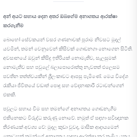
අන් අයට සහාය දෙන අතර ඔබගේම අනාගතය ආරක්ෂා
කරගැනීම
බොහෝ සේවකයන් වසර ගණනාවක් පුරාම නිවසට මුදල්
යවමින්, තමන් වෙනුවෙන් කිසිවක් ගොඩනගා නොගෙන සිටිති.
අවසානයේ ඔවුන් කිසිදු ඉතිරියක් නොමැතිව, සැලසුමක්
නොමැතිව සහ පවුලේ බලාපොරොත්තු නැවතත් එලෙසම
පවතින තත්ත්වයකින් ශ්‍රීලංකාවට ආපසු පැමිණේ. මෙය විදේශ
රැකියා ජීවිතයේ වඩාත් පොදු සහ වේදනාකාරී රටාවන්ගෙන්
එකකි.
පවුලට සහාය වීම සහ තමන්ගේ අනාගතය ගොඩනැගීම
එකිනෙකට විරුද්ධ කරුණු නොවේ. නමුත් ඒ සඳහා සවිඥානක
තීරණයක් අවශ්‍ය වේ: මුදල කුඩා වුවද, මාසික ආදායමෙන්
කොටසක් තමන්ගේ අනාගතය සඳහා ආරක්ෂා කර තැබිය යුතුය.