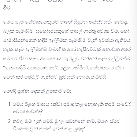
විට
මෙය සෑම සේවකයෙකුටම පාහේ සිදුවන තත්ත්වයකි. වෛද්‍ය
බිලක් පැමිණීම, සහෝදරයකුගේ පාසල් ගාස්තු අවශ්‍ය වීම, හෝ
දෙමාපියන්ගෙන් හදිසි ඉල්ලීමක් පැමිණීම වැනි අවස්ථා ඇතිවිය
හැක. සෑම ඉල්ලීමක්ම වංචනික හෝ හැසිරවීමක් නොවන අතර
සමහර ඒවා සැබෑ අවශ්‍යතාය. ගැටලුව වන්නේ සෑම ඉල්ලීමක්ම
“සැබෑ හදිසි අවශ්‍යතාවයක්” ලෙස ගනිමින්, සේවකයාට ඒවා
වෙන් කර තේරුම් ගැනීමට ක්‍රමයක් නොමැති වීමයි.
මෙහිදී ප්‍රශ්න දෙකක් උපකාරී වේ:
මෙය ඊළඟ මාසය දක්වා ප්‍රමාද කළ නොහැකි තරම් සංවේදී
අවශ්‍යතාවක්ද?
තවද, මම දැන් මෙම මුදල යවන්නේ නම්, මගේ ස්ථිර
වියදම්වලින් කුමක් ඉවත් කළ යුතුද?