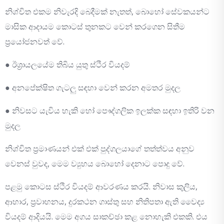
නිශ්චිත එකම නිවැරදි බෙදීමක් නැතත්, බොහෝ සේවකයන්ට
මාසික ආදායම කොටස් තුනකට වෙන් කරගෙන සිතීම
ප්‍රයෝජනවත් වේ.
● ඊශ්‍රායලයේම තිබිය යුතු ස්ථිර වියදම්
● අනපේක්ෂිත ගැටලු සඳහා වෙන් කරන අමතර මුදල
● නිවසට යැවිය හැකි හෝ පෞද්ගලික ඉලක්ක සඳහා ඉතිරි වන
මුදල
නිශ්චිත ප්‍රමාණයන් එක් එක් පුද්ගලයාගේ තත්ත්වය අනුව
වෙනස් වුවද, මෙම ව්‍යුහය බොහෝ දෙනාට පොදු වේ.
පළමු කොටස ස්ථිර වියදම් ආවරණය කරයි. නිවාස කුලිය,
ආහාර, ප්‍රවාහනය, දුරකථන ගාස්තු සහ නිතිපතා ඇති වෛද්‍ය
වියදම් ආදියයි. මෙම අගය සාකච්ඡා කළ නොහැකි එකකි. එය