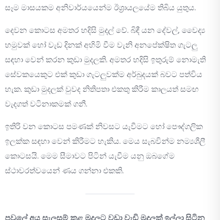
සෑම මාසයකම අනිවාර්යයෙන්ම ඊශ්‍රායලයේම තිබිය යුතුය.
දෙවන කොටස අමතර හදිසි මුදල් වේ. බිඳී යන දේවල්, වෛද්‍ය
හමුවක් හෝ වැඩ දිනක් අහිමි වීම වැනි අනපේක්ෂිත ගැටලු
සඳහා වෙන් කරන කුඩා මුදලකි. අමතර හදිසි ඉතුරුම් නොමැති
සේවකයෙකුට එක් කුඩා ගැටලුවක්ම අර්බුදයක් බවට පත්විය
හැක. කුඩා මුදලක් වුවද නිතිපතා එකතු කිරීම කාලයත් සමඟ
වැදගත් වටිනාකමක් ගනී.
ඉතිරි වන කොටස පමණක් නිවසට යැවීමට හෝ පෞද්ගලික
ඉලක්ක සඳහා වෙන් කිරීමට හැකිය. මෙය සැබවින්ම නම්‍යශීලී
කොටසයි. මෙම සීමාවට පිටින් යැවීම යනු ඔබගේම
ස්ථාවරත්වයෙන් ණය ගන්නා එකකි.
පවුලේ අය සැලසුම් කළ මුදලට වඩා වැඩි මුදලක් ඉල්ලා සිටින