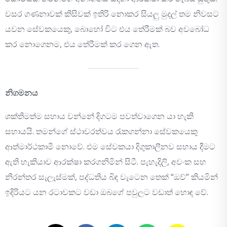
වසර ගණනාවක් කිසිවක් ඉතිරි නොකර සියලු මුදල් තම නිවසට
යවන සේවකයෙකු, බොහෝ විට එය තේරීමක් බව අවබෝධ
කර නොගෙනම, එය තේරීමක් කර ගෙන ඇත.
නිගමනය
ශක්තිමත්ම සහාය වන්නේ දිගටම පවත්වාගෙන යා හැකි
සහායයි. තමන්ගේ ස්ථාවරත්වය රැකගන්නා සේවකයෙකු
ආත්මාර්ථකාමී නොවේ. එම සේවකයා දිගුකාලීනව සහාය දීමට
ඇති හැකියාව ආරක්ෂා කරගනිමින් සිටී. පැහැදිලි, අවංක සහ
නිරන්තර සැලැස්මක්, පද්ධතිය බිඳ වැටෙන තෙක් “ඔව්” කියමින්
ඉදිරියට යන රටාවකට වඩා ඔබගේ පවුලට වඩාත් හොඳ වේ.