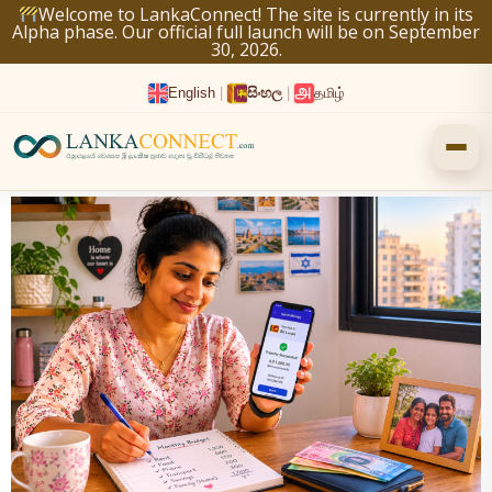
Skip
Welcome to LankaConnect! The site is currently in its
Alpha phase. Our official full launch will be on September
to
30, 2026.
content
English
|
සිංහල
|
தமிழ்