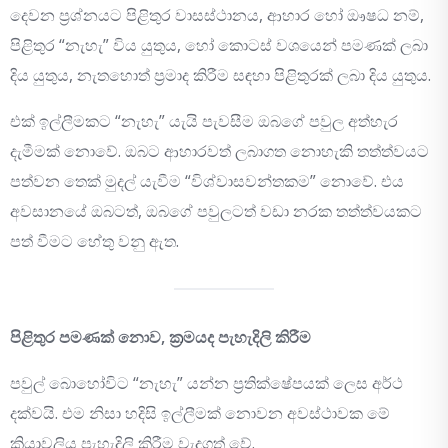
දෙවන ප්‍රශ්නයට පිළිතුර වාසස්ථානය, ආහාර හෝ ඖෂධ නම්,
පිළිතුර “නැහැ” විය යුතුය, හෝ කොටස් වශයෙන් පමණක් ලබා
දිය යුතුය, නැතහොත් ප්‍රමාද කිරීම සඳහා පිළිතුරක් ලබා දිය යුතුය.
එක් ඉල්ලීමකට “නැහැ” යැයි පැවසීම ඔබගේ පවුල අත්හැර
දැමීමක් නොවේ. ඔබට ආහාරවත් ලබාගත නොහැකි තත්ත්වයට
පත්වන තෙක් මුදල් යැවීම “විශ්වාසවන්තකම” නොවේ. එය
අවසානයේ ඔබටත්, ඔබගේ පවුලටත් වඩා නරක තත්ත්වයකට
පත් වීමට හේතු වනු ඇත.
පිළිතුර පමණක් නොව, ක්‍රමයද පැහැදිලි කිරීම
පවුල් බොහෝවිට “නැහැ” යන්න ප්‍රතික්ෂේපයක් ලෙස අර්ථ
දක්වයි. එම නිසා හදිසි ඉල්ලීමක් නොවන අවස්ථාවක මේ
ක්‍රියාවලිය පැහැදිලි කිරීම වැදගත් වේ.