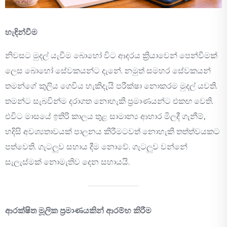
හැඳින්වීම
නිවසට මුදල් යැවීම බොහෝ විට ආදරය ක්‍රියාවෙන් පෙන්වීමක්
ලෙස බොහෝ සේවකයන්ට දැනේ. නමුත් සමහර සේවකයන්
තමන්ගේ කුලිය ගෙවිය හැකිදැයි පරීක්ෂා නොකරම මුදල් යවති.
තමන්ට සැබවින්ම දරාගත නොහැකි ප්‍රමාණයන්ට එකඟ වෙති.
එවිට මාසයේ ඉතිරි කාලය තුළ සාමාන්‍ය ආහාර මිලදී ගැනීම්,
හදිසි අවශ්‍යතාවයක් පාලනය කිරීමටවත් නොහැකි තත්ත්වයකට
පත්වෙති. ගැටලුව සහාය දීම නොවේ. ගැටලුව වන්නේ
සැලැස්මක් නොමැතිව දෙන සහායයි.
ආරක්ෂිත මූලික ප්‍රමාණයකින් ආරම්භ කිරීම