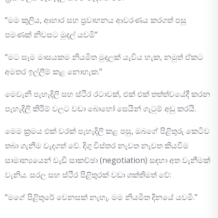
“මම කුලිය, ආහාර සහ ප්‍රවාහනය ආවරණය කරගත් පසු
පමණක් නිවසට මුදල් යවමි”
“මට සෑම මාසයකම නියමිත මුදලක් යැවිය හැක, නමුත් ඒකට
අමතර ඉල්ලීම් කළ නොහැක.”
මෙවැනි පැහැදිලි සහ ස්ථිර රටාවක්, එක් එක් තත්ත්වයේදී කරන
පැහැදිලි කිරීම් වලට වඩා බොහෝ සෙයින් ගැටුම් අඩු කරයි.
මෙම ක්‍රමය එක් වරක් පැහැදිලි කළ පසු, ඔබගේ පිළිතුරු කෙටිව
තබා ගැනීම වැදගත් වේ. දිගු විස්තර නැවත නැවත කියවීම
සාමාන්‍යයෙන් වැඩි සාකච්ඡා (negotiation) සඳහා අත වැනීමක්
වැනිය. සරල සහ ස්ථිර පිළිතුරක් වඩා ශක්තිමත් වේ:
“මගේ පිළිතුරේ වෙනසක් නැහැ. මම නියමිත දිනයේ යවමි.”