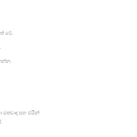
ගත් වේ.
.
ගන්න.
 මතවාද සහ එයින්
.