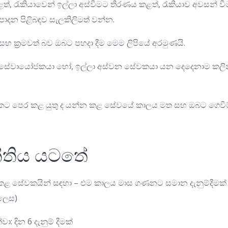
, රැකියාවෙන් ඉල්ලා අස්වීමට තීරණය කළත්, රැකියාව අවසන් 
රතිපාදන පිළිබඳව සැලකිලිමත් වන්න.
 සහ ක්‍රමවත් බව ඔබට පහදා දීම මෙම ලිපියේ අරමුණයි.
වායෝජකයා හෝ, ඉල්ලා අස්වන සේවකයා යන දෙදෙනාම කලින් ලිඛ
 පෙර කළ යුතු ද යන්න කළ සේවයේ කාලය මත සහ ඔබට ගෙවී
 නීතිය යටතේ
 කළ සේවකයින් සඳහා – එම කාලය මාස ගණනට සමාන දැනුම්දීමක්
 ලෙස)
ා: දින 6 දැනුම් දීමක්