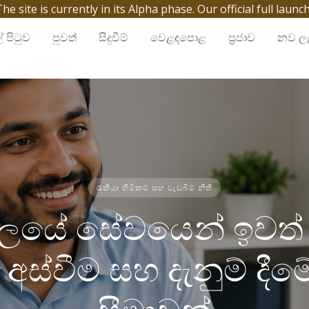
site is currently in its Alpha phase. Our official full launc
් පිටුව
පුවත්
සිදුවීම්
වෙළඳපොළ
ප්‍රජාව
නව ලැ
රැකියා හිමිකම් සහ වැඩබිම් නීති
ායලයේ සේවයෙන් ඉවත් 
 අස්වීම සහ දැනුම් දී