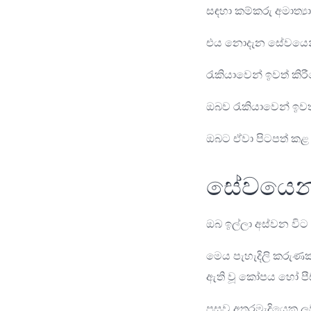
සඳහා කම්කරු අමාත්‍ය
එය නොදැන සේවයෙන් 
රැකියාවෙන් ඉවත් කිරී
ඔබව රැකියාවෙන් ඉවත
ඔබට ඒවා පිටපත් කළ 
සේවයෙන් 
ඔබ ඉල්ලා අස්වන විට 
මෙය පැහැදිලි කරු
ඇති වූ කෝපය හෝ පීඩ
පසුව අතරමැදියෙකු ල