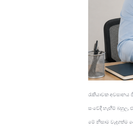
රැකියාවක අවසානය ජ
සංවේදී හැඟීම් බහුල
මේ නිසාම වැදගත්ම ද