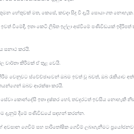
 කුමන හේතුවක් මත, කෙසේ, කවදා සිදු වී දැයි සොයා ගත නොහැක.
් වීමේදී, ඉතා කෙටි ලිඛිත ඉල්ලා අස්වීමේ පණිවිඩයක් ඉදිරිපත් ක
ිනය සනාථ කරයි.
ිල වාර්තා කිරීමක් ඒ තුළ වෙයි.
ීම වෙනුවට ස්වේච්ඡාවෙන් ඔබම ඉවත් වූ බවත්, ඔබ රැකියාව අත්හැ
ාශයන්ගෙන් ඔබව ආරක්ෂා කරයි.
 සේවා කොන්දේසි ඉතා දුෂ්කර හෝ, තවදුරටත් ඉවසිය නොහැකි නිස
එම දැනුම් දීමේ පණිවිඩයේ සඳහන් කරන්න.
ගේ අවසාන ගෙවීම් සහ පාරිතෝෂික ගෙවීම් ලබාගැනීමට ප්‍රයෝජනව