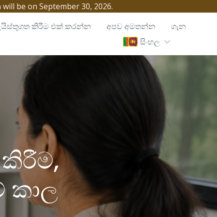
h will be on September 30, 2026.
යිස්තුගත කිරීම එක් කරන්න
අපව අමතන්න
ගැන
සිංහල
කිරීම,
මේ කාල