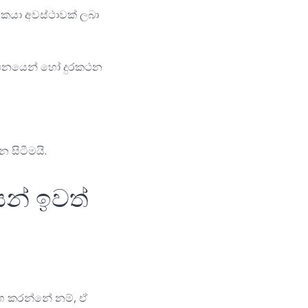
ජකයා අවස්ථාවක් ලබා
කථනයෙන් හෝ දුරකථන
 සිටීමයි.
න් ඉවත්
හ කරන්නේ නම්, ඒ