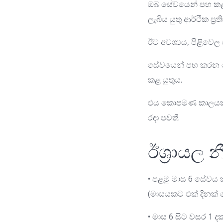
ඔබ සේවයෙන් පහ කළත්
ලැබිය යුතු ආර්ථික ප්‍
ඊට අවශ්‍යය, පිළිවෙල
සේවයෙන් පහ කරන සේ
කළ යුතුය.
එය කොපමණ කාලයකට
රඳා පවතී.
ඊශ්‍රායල
• පළමු මාස 6 සේවය
(මාසයකට එක් දිනක්
• මාස 6 සිට වසර 1 දක්ව