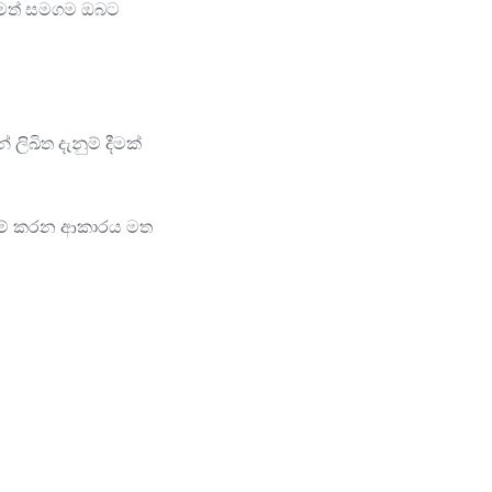
වීමත් සමගම ඔබට
ිත දැනුම් දීමක්
ම් කරන ආකාරය මත