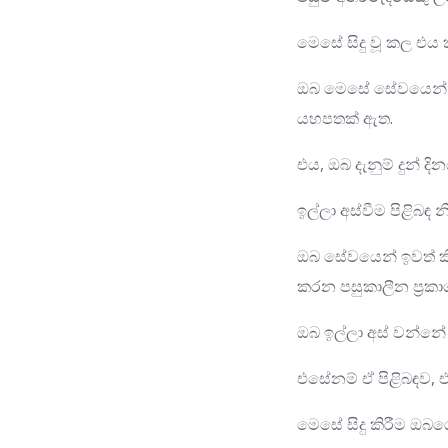
මෙසේ සිදු වූ කල එය
ඔබ මෙසේ සේවයෙන් ඉවත
යහපතක් ඇත.
එය, ඔබ දැනුම් දුන් ද
ඉල්ලා අස්වීම පිළිබඳ න
ඔබ සේවයෙන් ඉවත් කිර
කරන පසුකාලීන ප්‍රක
ඔබ ඉල්ලා අස් වන්නේ
එසේනම් ඒ පිළිබඳව, 
මෙසේ සිදු කිරීම ඔබ