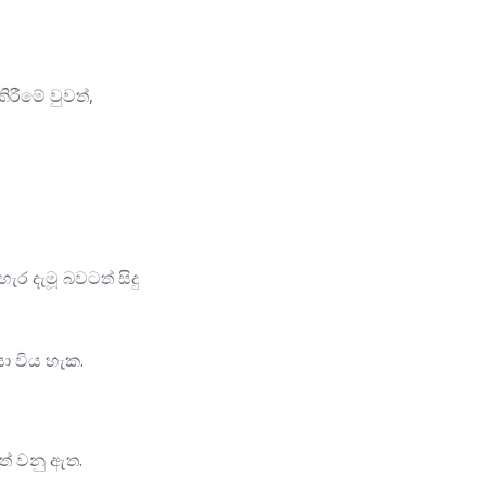
ිරීමේ වුවත්,
ර දැමූ බවටත් සිදු
ා විය හැක.
ත් වනු ඇත.