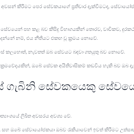
 අවසන් කිරීමට පෙර සේවකයාගේ ප්‍රතිචාර දැක්වීමටද, සේවායෝ
ේවයෙන් පහ කළ බව කිසිදු විභාගයකින් තොරව, වාචිකව, දුර
 දෙන්නේ නම්, එය නීතියට එකඟ වූ ක්‍රමය නොවේ.
එසේ කලහොත්, නැවතත් ඔබ සේවයට බඳවා ගතයුතු බව නොවේ.
ක්‍රමවේදයකින්, ඔබේ සේවක අයිතිවාසිකම් කඩවිය හැකි බව ඔබ දැන
යේ ගැබිනි සේවකයෙකු සේවයෙ
්‍යාංශයේ ලිඛිත අවසරය අවශ්‍ය වේ.
, සහ ඔබේ සේවායෝජකයා ඔබව රැකියාවෙන් ඉවත් කිරීමට උත්සා