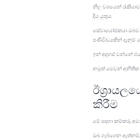
නිල වශයෙන් රැකියාව
දිය යුතුය.
සේවායෝජකයා ඔබව ස
පණිවිඩයකින් දැනුම්
ඉන් අදහස් වන්නේ 
නමුත් මෙවන් අනීතික 
ඊශ්‍රායල
කිරීම
මේ සඳහා කම්කරු අමාත
ඔබ ගැබ්ගෙන ඇත්නම්