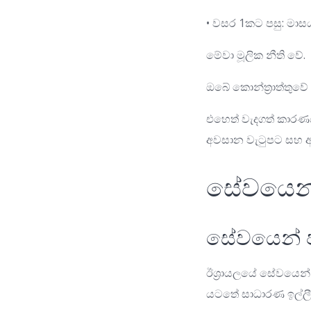
• වසර 1කට පසු: මාසය
මේවා මූලික නීති වේ.
ඔබේ කොන්ත්‍රාත්තුවේ 
එහෙත් වැදගත් කාරණය
අවසාන වැටුපට සහ අ
සේවයෙන්
සේවයෙන් ප
ඊශ්‍රායලයේ සේවයෙන් 
යටතේ සාධාරණ ඉල්ලීම