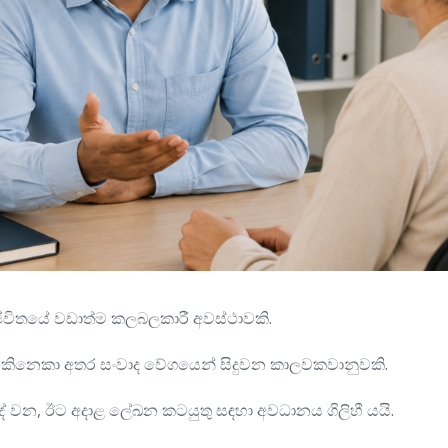
ීවිතයේ වඩාත්ම කලබලකාරී අවස්ථාවකි.
, එකිනෙකා අතර සංවාද වේගයෙන් සිදුවන කාලවකවානුවකි.
ේ වන, ඊට අදාළ ලේඛන කටයුතු සඳහා අවධානය ගිලිහී යයි.