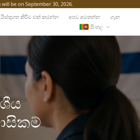
h will be on September 30, 2026.
යිස්තුගත කිරීම එක් කරන්න
අපව අමතන්න
ගැන
සිංහල
ශීය
ාසිකම්