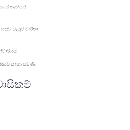
ශයේ තැන්පත්
සතුව වැටුප් වාර්තා
වාර්යයි.
්ෂාව සඳහා පමණි.
ාසිකම්