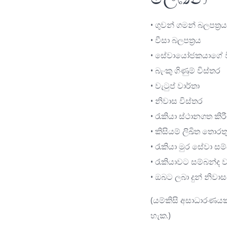
• ගුවන් ගමන් බලපත්‍ර
• වීසා බලපත්‍රය
• සේවායෝජකයාගේ ව
• බැංකු ගිණුම් විස්තර
• වැටුප් වාර්තා
• නිවාස විස්තර
• රැකියා ස්ථානගත කි
• කිසියම් ලිඛිත තොර
• රැකියා මුර සේවා සම
• රැකියාවට සම්බන්ද ව
• ඔබට ලබා දුන් නිවාස
(යම්කිසි අසාධාරණයකද
හැක.)