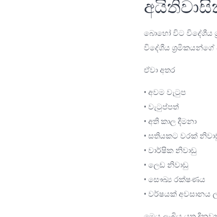
අයිතිවාසි
බොහෝ විට විදේශීය ශ්‍
විදේශීය ශ්‍රමිකයන්ග
ඒවා අතර
• අවම වැටුප
• වැටුප්පත්
• අති කාල දීමනා
• සතියකට වරක් නිවාඩ
• වාර්ෂික නිවාඩු
• ලෙඩ නිවාඩු
• සෞඛ්‍ය රක්ෂණය
• වර්ෂයක් අවසානය ල
මෙය ලැබිය යුතු දින