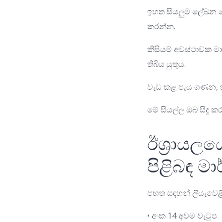
ඉහත සියලුම ලේඛන භ
කරන්න.
කිසියම් අවස්ථාවක මාස
තිබිය යුතුය.
වැඩ කළ පැය ගණන, කළ 
මේ සියල්ල ඔබ සිදු
ඊශ්‍රායල
පිළිබඳ 
පහත සඳහන් ලියැවෙළි 
• අංක 14 අවම වැටුප