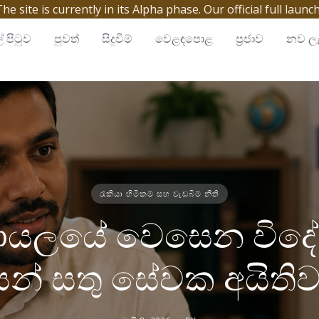
site is currently in its Alpha phase. Our official full launc
් පිටුව
පුවත්
සිදුවීම්
වෙළඳපොළ
ප්‍රජාව
නව ලැ
රැකියා හිමිකම් සහ වැඩබිම් නීති
්‍රායලයේ වෙසෙන විදේ
ිකයන් සතු සේවක අයිතිව