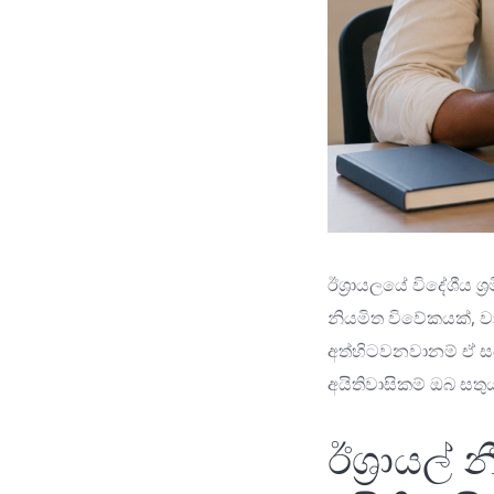
ඊශ්‍රායලයේ විදේශීය ශ
නියමිත විවේකයක්, ව
අත්හිටවනවානම් ඒ 
අයිතිවාසිකම් ඔබ සතු
ඊශ්‍රායල්