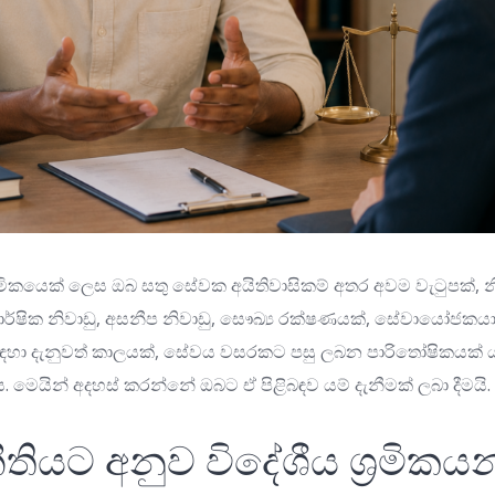
්‍රමිකයෙක් ලෙස ඔබ සතු සේවක අයිතිවාසිකම් අතර අවම වැටුපක්, නි
ාර්ෂික නිවාඩු, අසනීප නිවාඩු, සෞඛ්‍ය රක්ෂණයක්, සේවායෝජ
සඳහා දැනුවත් කාලයක්, සේවය වසරකට පසු ලබන පාරිතෝෂිකය
ය. මෙයින් අදහස් කරන්නේ ඔබට ඒ පිළිබඳව යම් දැනීමක් ලබා දීමයි.
 නීතියට අනුව විදේශීය ශ්‍රමිකයන