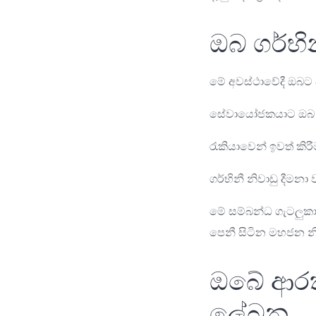
ඔබ ගර්භි
මේ අවස්ථාවේදී ඔබට ව
සේවායෝජකයාට ඔබ පි
රැකියාවෙන් ඉවත් කිර
ගර්භිනී නිවාඩු දීමන
මේ සම්බන්ධ ගැටලුකා
පෙනී සිටින මහජන 
ඔබේ ආරක්
ලේඛන