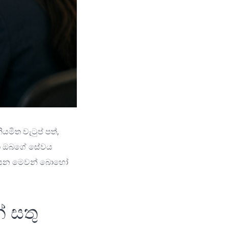
යමිත වැටුප් පත්,
කයා ඔබගේ සේවය
ක් යන මෙවන් බොහෝ
් සතු