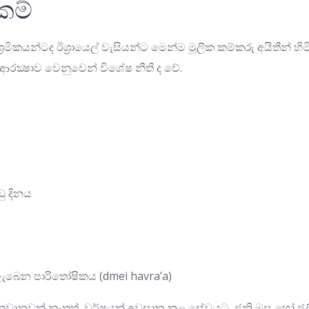
කම්
රමිකයන්ටද ඊශ්‍රායෙල් වැසියන්ට මෙන්ම මූලික කම්කරු අයිතීන් හි
ේ ආරක්‍ෂාව වෙනුවෙන් විශේෂ නීති ද වේ.
ු දිනය
ැබෙන පාරිතෝෂිකය (dmei havra’a)
වකවානුවක් නැතත්, වර්ෂයක් අවසාන කළ සේවයට, ජුනි මස හෝ ජූ