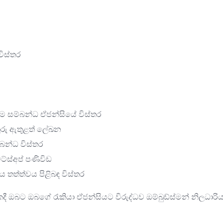
ය
ිස්තර
රීම සම්බන්ධ ඒජන්සියේ විස්තර
තුරු ඇතුළත් ලේඛන
්බන්ධ විස්තර
ට්ස්අප් පණිවිඩ
ය තත්ත්වය පිළිබඳ විස්තර
ී ඔබට ඔබගේ රැකියා ඒජන්සියට විරුද්ධව ඔම්බුඩ්ස්මන් නිලධාරි