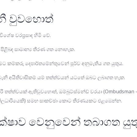
නී වුවහොත්
ිශේෂ වරප්‍රසාද හිමි වේ.
ළිබඳ සාමාන්‍ය තීරණ ගත නොහැක.
ීමට කම්කරු දෙපාර්තමේන්තුවෙන් පූර්ව අනුමැතිය ගත යුතුය.
ා වැනි අයිතිවාසිකම් යම් තත්ත්වයන් යටතේ ඔබට ලබාගත හැක.
රී තත්ත්වයක් ඇතිවුවහොත්, ඔම්බුට්ස්මන්ඩ් වරයා (Ombudsman 
නිලධාරියෙකි) සමඟ සාකච්ඡා කොට තීරණයකට එළඹෙන්න.
ෂාව වෙනුවෙන් තබාගත යුතු 