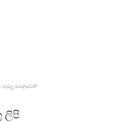
– ගැටලු වෙනුවෙන්
ලිපි