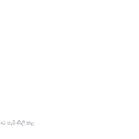
යාට පැමිණිලි කළ