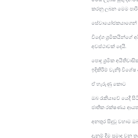
කරනු ලබන මෙම පාරිත
සේවායෝජකයාගෙන් ඒ ප
විදේශ ශ්‍රමිකයින්ගේ 
අවස්ථාවක් දෙයි.
පොදු ශ්‍රමික අයිතිව
ඉදිකිරීම් වැනි) විශේෂ
ඒ හැරුණු කොට
ඔබ රැකියාවේ යෙදී ස
ජාතික රක්ෂණය ආයතනය
අනතුර සිදුවූ වහා
දැනුම් දීම ප්‍රමාද වන