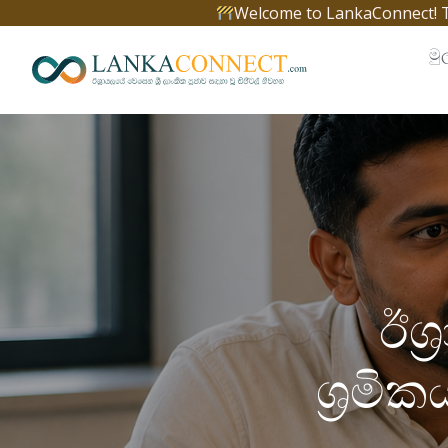
Skip
Welcome to LankaConnect! The 
to
මුල
content
ඊශ
ශ්‍රම