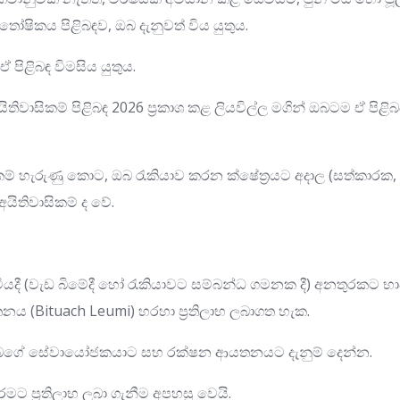
ෝෂිකය පිළිබඳව, ඔබ දැනුවත් විය යුතුය.
ිළිබඳ විමසිය යුතුය.
අයිතිවාසිකම් පිළිබඳ 2026 ප්‍රකාශ කළ ලියවිල්ල මගින් ඔබටම ඒ පිළ
ාසිකම් හැරුණු කොට, ඔබ රැකියාව කරන ක්ෂේත්‍රයට අදාල (සත්කාරක,
 අයිතිවාසිකම් ද වේ.
ිටියදී (වැඩ බිමේදී හෝ රැකියාවට සම්බන්ධ ගමනක දී) අනතුරකට
 (Bituach Leumi) හරහා ප්‍රතිලාභ ලබාගත හැක.
ම ඔබගේ සේවායෝජකයාට සහ රක්ෂන ආයතනයට දැනුම් දෙන්න.
 තරමට ප්‍රතිලාභ ලබා ගැනීම අපහසු වෙයි.