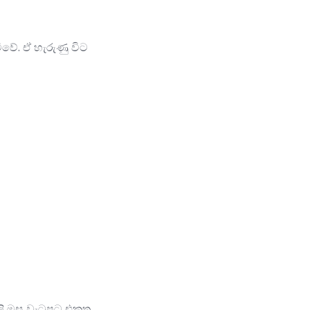
මිවේ. ඒ හැරුණු විට
ලි මස වැටුපට එකතු