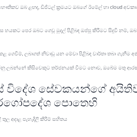
ෞතිකව ඔබ ළඟද, ඩිජිටල් ක්‍රමයට ඔබගේ ඊමේල් හා cloud අවකා
 හයකට පෙර ඔබට ගෙවූ මුදල් පිළිබඳ ඔප්පු කිරීමට සිදුවී නම්, ඔබ 
ගෙවීම්, ලබාගත් නිවාඩු යන මේවා පිළිබඳ වාර්තා තබා ගැනීම අනි
 කරනු ලබන්නේ කිසිවෙකුට තර්ජනයක් වීමට නොව, ඔබේම මතු ආරක
යේ විදේශ සේවකයන්ගේ අයිතිව
මාර්ගෝපදේශ පොතෙහි
තුල අදාළ පැහැදිලි කිරීම් සහිතය