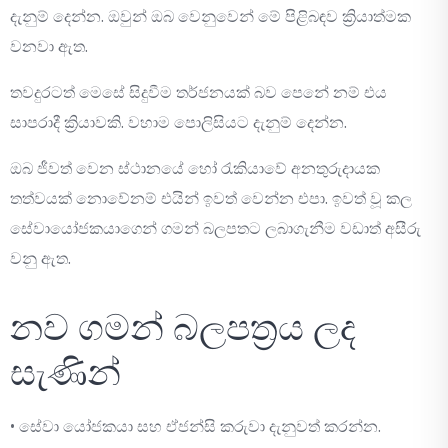
දැනුම් දෙන්න. ඔවුන් ඔබ වෙනුවෙන් මේ පිළිබඳව ක්‍රියාත්මක
වනවා ඇත.
තවදුරටත් මෙසේ සිදුවීම තර්ජනයක් බව පෙනේ නම් එය
සාපරාදී ක්‍රියාවකි. වහාම පොලිසියට දැනුම් දෙන්න.
ඔබ ජීවත් වෙන ස්ථානයේ හෝ රැකියාවේ අනතුරුදායක
තත්වයක් නොවේනම් එයින් ඉවත් වෙන්න එපා. ඉවත් වූ කල
සේවායෝජකයාගෙන් ගමන් බලපතට ලබාගැනීම වඩාත් අසීරු
වනු ඇත.
නව ගමන් බලපත්‍රය ලද
සැණින්
• සේවා යෝජකයා සහ ඒජන්සි කරුවා දැනුවත් කරන්න.