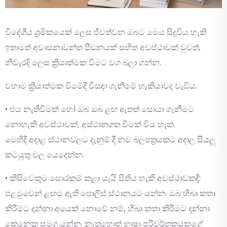
විදේශීය ශ්‍රමිකයෙක් ලෙස ජීවත්වන ඔබට මෙය සිදුවිය හැකි
ඉතාමත් අවාසනාවන්ත පීඩනයක් සහිත අවස්ථාවක් වුවත්,
නිවැරදි ලෙස ක්‍රියාත්මක වීමට වග බලා ගන්න.
වහාම ක්‍රියාත්මක වීමේදී විසඳා ගැනීමේ හැකියාවද වැඩිය.
• එය නැතිවීමක් හෝ ඔබ ඔබ ළඟ ඇතත් සොයා ගැනීමට
නොහැකි අවස්ථාවක්, අස්ථානගත වීමක් විය හැක.
මෙහිදී අදාළ ස්ථානවලට දැනුම් දී නව බලපත්‍රයකට අදාල සියලු
කටයුතු වල යෙදෙන්න.
• කිසිවෙකුට සොරකම් කළා යැයි සිතිය හැකි අවස්ථාවකදී:
පළමුවෙන් ළඟම ඇති පොලිස් ස්ථානයට යන්න. ඔබ හීබෘ කතා
කිරීමට දන්නා අයෙක් නොවේ නම්, හීබෘ කතා කිරීමට දන්නා
කෙනෙකු සමග යන්න. නැතහොත් භාෂා පරිවර්තකයකුගේ