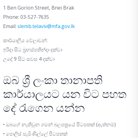
1 Ben Gorion Street, Bnei Brak
Phone: 03-527-7635
Email:
slemb.telaviv@mfa.gov.lk
කාර්යාලීය වේලාවන්:
ඉරිදා සිට බ්‍රහස්පතින්දා දක්වා
උදේ 9 සිට සවස 4 දක්වා
ඔබ ශ්‍රී ලංකා තානාපති
කාර්යාලයට යන විට පහත
දේ රැගෙන යන්න
• ඔබගේ නැතිවුන ගමන් බලපත්‍රයේ පිටපතක් (ඇත්නම්)
• පොලිස් පැමිණිල්ලේ පිටපතක්