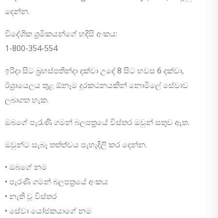
දෙන්න.
විදේශික ශ්‍රමිකයන්ගේ හදිසි අංකය:
1-800-354-554
ඉරිදා සිට බ්‍රහස්පතින්දා දක්වා උදේ 8 සිට හවස 6 දක්වා,
ඊශ්‍රායෙලය තුළ ඕනෑම දුරකථනයකින් නොමිලේ සේවාව
ලබාගත හැක.
ඔබගේ පැරැණි ගමන් බලපත්‍රයේ විස්තර ඔවුන් සතුව ඇත.
ඔවුන්ට සැබෑ තත්ත්වය පැහැදිලි කර දෙන්න.
• ඔබගේ නම
• පැරණි ගමන් බලපත්‍රයේ අංකය
• නැති වූ විස්තර
• සේවා යෝජකයාගේ නම