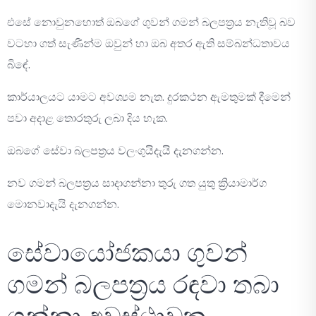
එසේ නොවුනහොත් ඔබගේ ගුවන් ගමන් බලපත්‍රය නැතිවූ බව
වටහා ගත් සැණින්ම ඔවුන් හා ඔබ අතර ඇති සම්බන්ධතාවය
බිඳේ.
කාර්යාලයට යාමට අවශ්‍යම නැත. දුරකථන ඇමතුමක් දීමෙන්
පවා අදාළ තොරතුරු ලබා දිය හැක.
ඔබගේ සේවා බලපත්‍රය වලංගුයිදැයි දැනගන්න.
නව ගමන් බලපත්‍රය සාදාගන්නා තුරු ගත යුතු ක්‍රියාමාර්ග
මොනවාදැයි දැනගන්න.
සේවායෝජකයා ගුවන්
ගමන් බලපත්‍රය රඳවා තබා