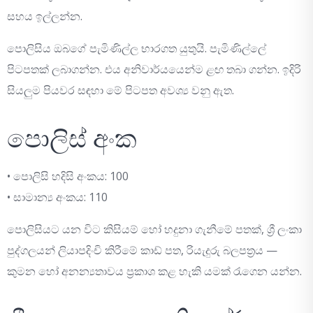
සහය ඉල්ලන්න.
පොලිසිය ඔබගේ පැමිණිල්ල භාරගත යුතුයි. පැමිණිල්ලේ
පිටපතක් ලබාගන්න. එය අනිවාර්යයෙන්ම ළඟ තබා ගන්න. ඉදිරි
සියලුම පියවර සඳහා මේ පිටපත අවශ්‍ය වනු ඇත.
පොලිස් අංක
• පොලිසි හදිසි අංකය: 100
• සාමාන්‍ය අංකය: 110
පොලිසියට යන විට කිසියම් හෝ හදුනා ගැනීමේ පතක්, ශ්‍රී ලංකා
පුද්ගලයන් ලියාපදිංචි කිරීමේ කාඩ් පත, රියැදුරු බලපත්‍රය —
කුමන හෝ අනන්‍යතාවය ප්‍රකාශ කළ හැකි යමක් රැගෙන යන්න.