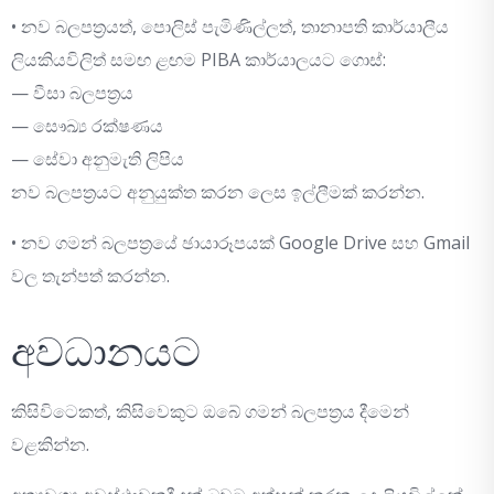
• නව බලපත්‍රයත්, පොලිස් පැමිණිල්ලත්, තානාපති කාර්යාලීය
ලියකියවිලිත් සමඟ ළඟම PIBA කාර්යාලයට ගොස්:
— වීසා බලපත්‍රය
— සෞඛ්‍ය රක්ෂණය
— සේවා අනුමැති ලිපිය
නව බලපත්‍රයට අනුයුක්ත කරන ලෙස ඉල්ලීමක් කරන්න.
• නව ගමන් බලපත්‍රයේ ඡායාරූපයක් Google Drive සහ Gmail
වල තැන්පත් කරන්න.
අවධානයට
කිසිවිටෙකත්, කිසිවෙකුට ඔබේ ගමන් බලපත්‍රය දීමෙන්
වළකින්න.