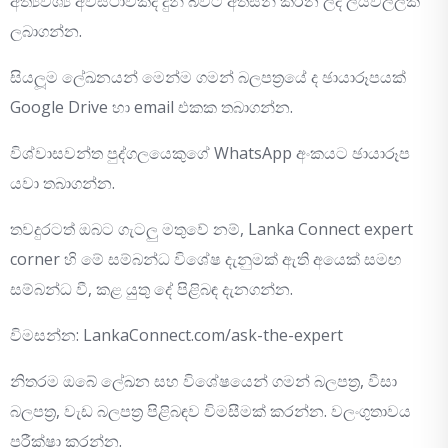
අත්‍යවශ්‍ය අවස්ථාවකදී දුන් බවට අත්සන් කරන ලද ලියවිල්ලක්
ලබාගන්න.
සියලූම ලේඛනයන් මෙන්ම ගමන් බලපත්‍රයේ ද ඡායාරූපයක්
Google Drive හා email එකක තබාගන්න.
විශ්වාසවන්ත පුද්ගලයෙකුගේ WhatsApp අංකයට ඡායාරූප
යවා තබාගන්න.
තවදුරටත් ඔබට ගැටලු මතුවේ නම්, Lanka Connect expert
corner හි මේ සම්බන්ධ විශේෂ දැනුමක් ඇති අයෙක් සමඟ
සම්බන්ධ වී, කළ යුතු දේ පිළිබඳ දැනගන්න.
විමසන්න: LankaConnect.com/ask-the-expert
නිතරම ඔබේ ලේඛන සහ විශේෂයෙන් ගමන් බලපත්‍ර, වීසා
බලපත්‍ර, වැඩ බලපත්‍ර පිළිබඳව විමසීමක් කරන්න. වලංගුතාවය
පරීක්ෂා කරන්න.