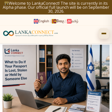
Skip
Welcome to LankaConnect! The site is currently in its
Alpha phase. Our official full launch will be on September
to
30, 2026.
content
English
|
සිංහල
|
தமிழ்