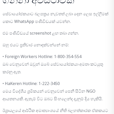
ගන්නා අවස්ථාවක
සේවායෝජකයාට බලපත්‍රය නැවතත් ලබා දෙන ලෙස ඉල්ලීමක්
කොට WhatsApp පණිවිඩයක් යවන්න.
එම පණිවිඩයේ screenshot ළඟ තබා ගන්න.
ඔහු එයට ප්‍රතිචාර නොදක්වන්නේ නම්:
• Foreign Workers Hotline: 1-800-354-554
ඔබ වෙනුවෙන් ඔවුන් ඔබේ සේවායෝජකයා අමතා කටයුතු
කරනු ඇත.
• HaKeren Hotline: 1-222-3450
මෙය විදේශීය ශ්‍රමිකයන් වෙනුවෙන් පෙනී සිටින NGO
ආයතනයකි. ඇතැම් විට ඔබට සිංහලෙන්ද දැනුම් දිය හැකියි.
ඊශ්‍රායලයේ ආර්ථික අමාත්‍යාංශයේ නීති බලහත්කාරක ඒකකයට