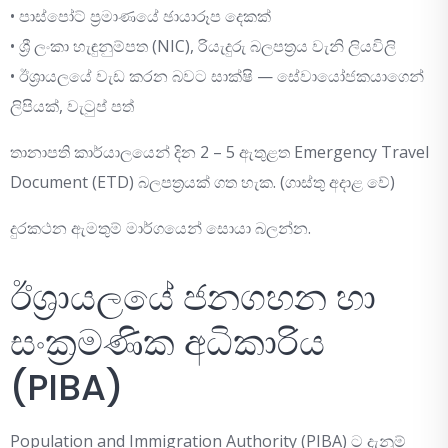
• පාස්පෝට් ප්‍රමාණයේ ඡායාරූප දෙකක්
• ශ්‍රී ලංකා හැඳුනුම්පත (NIC), රියැදුරු බලපත්‍රය වැනි ලියවිලි
• ඊශ්‍රායලයේ වැඩ කරන බවට සාක්ෂි — සේවායෝජකයාගෙන්
ලිපියක්, වැටුප් පත්
තානාපති කාර්යාලයෙන් දින 2 – 5 ඇතුළත Emergency Travel
Document (ETD) බලපත්‍රයක් ගත හැක. (ගාස්තු අදාළ වේ)
දුරකථන ඇමතුම් මාර්ගයෙන් සොයා බලන්න.
ඊශ්‍රායලයේ ජනගහන හා
සංක්‍රමණික අධිකාරිය
(PIBA)
Population and Immigration Authority (PIBA) ට දැනුම්