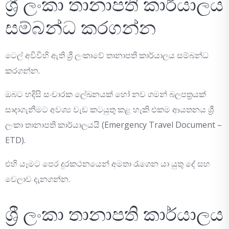
ශ්‍රී ලංකා තානාපති කාර්යාලය
සම්බන්ධ කරගන්න
ටෙල් අවිවිහි ඇති ශ්‍රී ලංකාවේ තානාපති කාර්යාලය සම්බන්ධ
කරගන්න.
ඔබට හදිසි සංචාරක ලේඛනයක් හෝ නව ගමන් බලපත්‍රයක්
සාදාගැනීමට අවශ්‍ය වැඩ කටයුතු කළ හැකි එකම ආයතනය ශ්‍රී
ලංකා තානාපති කාර්යාලයයි (Emergency Travel Document –
ETD).
එහි යෑමට පෙර දුරකථනයෙන් අමතා රැගෙන යා යුතු දේ සහ
වෙලාව දැනගන්න.
ශ්‍රී ලංකා තානාපති කාර්යාලය