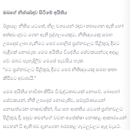
ඔබගේ නිශ්ශබ්දව සිටීමේ අයිතිය
ඊශ්‍රායල නීතිය යටතේ, නිල වශයෙන් රඳවා තබාගෙන ඇති හෝ
අත්අඩංගුවට ගෙන ඇති පුද්ගලයෙකුට, නීතිඥයෙකු සමඟ
උපදෙස් ලබා ගැනීමට පෙර පොලිස් ප්‍රශ්නවලට පිළිතුරු දීමට
බැඳීමක් නොමැත. මෙම අයිතිය විදේශීය සේවකයන්ටද අදාළ
වේ. ඔබට පැහැදිලිව මෙසේ පැවසිය හැක.
“මට ප්‍රශ්නවලට පිළිතුරු දීමට පෙර නීතිඥයෙකු සමඟ කතා
කිරීමට අවශ්‍යයි.”
මෙම අයිතිය භාවිතා කිරීම විරුද්ධතාවයක් නොවේ. බොහෝ
සේවකයන්, නීති උපදෙස් නොමැතිව, සම්පූර්ණයෙන්
නොතේරෙන භාෂාවකින්, බිය සහ ආතතිය යටතේ ප්‍රශ්නවලට
පිළිතුරු දී, පසුව තමන්ගේ වචන අපේක්ෂා නොකළ ආකාරයෙන්
සටහන් වී ඇති බව දැනගෙන බරපතළ ගැටලුවලට ඇද වැටේ.