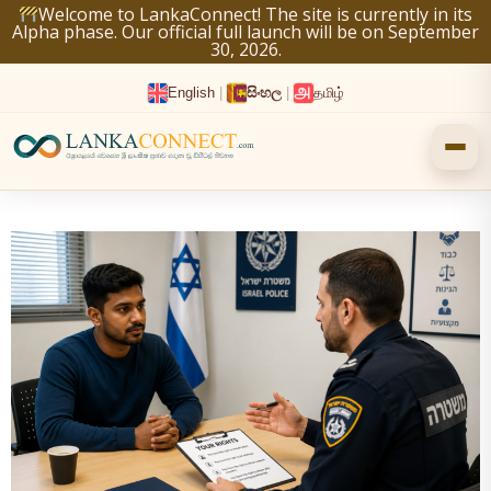
Skip
Welcome to LankaConnect! The site is currently in its
Alpha phase. Our official full launch will be on September
to
30, 2026.
content
English
|
සිංහල
|
தமிழ்