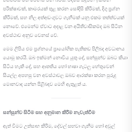
පරීක්ෂාවක්, කාමරයක් තුළ කරන සෝදිසි කිරීමක්, දිගු ප්‍රශ්න
කිරීමක්, සහ නිල අත්අඩංගුවට ගැනීමක් යනු එකම තත්ත්වයක්
නොවේ. එමෙන්ම ඒවාට අදාළ වන අයිතිවාසිකම්ද ඔබ සිටින
අවස්ථාව අනුව වෙනස් වේ.
මෙම ලිපිය එම ප්‍රශ්නයේ ප්‍රායෝගික පැතිකඩ පිලිබද අවධානය
යොමු කරයි. ඔබ ඉක්මන් නොවිය යුතු දේ, සන්සුන්ව ඔබට කියා
සිටිය හැකි දේ, සහ ආතතිය හෝ භාෂා ගැටලු හේතුවෙන්
සියල්ල අපහසු වන අවස්ථාවල ඔබව ආරක්ෂා කරන පුරුදු
මොනවාද යන්න පිළිබඳව මෙහි ඇතුළත් ය.
සන්සුන්ව සිටීම සහ අනුමාන කිරීම නැවැත්වීම
ඈත් වීමට උත්සාහ කිරීම, දේවල් සඟවා ගැනීම හෝ අවුල්