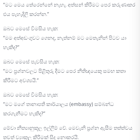
“මට මෙය තේරෙන්නේ නැහැ. අත්සන් කිරීමට පෙර කරුණාකර
එය පැහැදිලි කරන්න.”
ඔබට මෙසේ විමසිය හැක:
“මම අත්අඩංගුවට ගෙනද, නැත්නම් මට මෙතැනින් පිටව යා
හැකිද?”
ඔබට මෙසේ පැවසිය හැක:
“මට ප්‍රශ්නවලට පිළිතුරු දීමට පෙර නීතිඥයෙකු සමඟ කතා
කිරීමට අවශ්‍යයි.”
ඔබට මෙසේ විමසිය හැක:
“මට මගේ තානාපති කාර්යාලය (embassy) සම්බන්ධ
කරගැනීමට හැකිද?”
මේවා නීත්‍යානුකූල ඉල්ලීම් වේ. මෙවැනි ප්‍රශ්න ඇසීම තත්ත්වය
තවත් ව්‍යාකූල කිරීමක් සිදු නොකරයි.