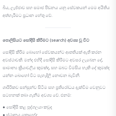
බිය, ලැජ්ජාව සහ සමාජ පීඩනය යනු සේවකයන් මෙම අයිතිය
අත්හැරීමට ප්‍රධාන හේතු වේ.
පොලිසියට සෝදිසි කිරීමට (search) අවශ්‍ය වූ විට
සෝදිසි කිරීම බොහෝ සේවකයන්ට ආතතියක් ඇති කරන
අවස්ථාවකි. මන්ද එහිදී සෝදිසි කිරීමට අවසර ලැබෙන දේ,
සාමාන්‍ය ක්‍රියාවලිය කුමක්ද, සහ ඔබට විමසිය හැකි දේ කුමක්ද
යන්න බොහෝ විට පැහැදිලි නොවන බැවිනි.
ශාරීරිකව සන්සුන්ව සිටීම සහ ප්‍රතිරෝධය දැක්වීම වෙනුවට
සටහනක් තබා ගැනීම අවශ්‍ය වේ. එනම්:
● සෝදිසි කළ පුද්ගලයා කවුද
● ස්ථානය කොහේද