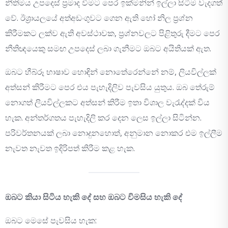
නීතිමය උපදෙස් ප්‍රමාද වීමට පෙර ඉක්මනින් ඉල්ලා සිටීම වැදගත්
වේ. ඊශ්‍රායලයේ අත්අඩංගුවට ගෙන ඇති හෝ නිල ප්‍රශ්න
කිරීමකට ලක්ව ඇති අවස්ථාවක, ප්‍රශ්නවලට පිළිතුරු දීමට පෙර
නීතිඥයෙකු සමඟ උපදෙස් ලබා ගැනීමට ඔබට අයිතියක් ඇත.
ඔබට හීබ්රූ භාෂාව හොඳින් නොතේරෙන්නේ නම්, ලියවිල්ලක්
අත්සන් කිරීමට පෙර එය පැහැදිලිව පැවසිය යුතුය. ඔබ තේරුම්
නොගත් ලියවිල්ලකට අත්සන් කිරීම ඉතා විශාල වැරැද්දක් විය
හැක. අන්තර්ගතය පැහැදිලි කර දෙන ලෙස ඉල්ලා සිටින්න.
පරිවර්තනයක් ලබා නොදුනහොත්, අනුමාන නොකර එම ඉල්ලීම
නැවත නැවත ඉදිරිපත් කිරීම කළ හැක.
ඔබට කියා සිටිය හැකි දේ සහ ඔබට විමසිය හැකි දේ
ඔබට මෙසේ පැවසිය හැක: