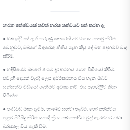
නරක තත්ත්වයක් තවත් නරක තත්වයට පත් කරන දෑ
● ඔබ ඉදිරියේ ඇති කරුණු කෙරෙහි අවධානය යොමු කිරීම
වෙනුවට, ඔබගේ මිතුරෙකු නීතිය ගැන කියූ දේ මත පදනම්ව වාද
කිරීම.
● හදිසියේම ඔබගේ ජංගම දුරකථනය ගෙන වීඩියෝ කිරීම.
එවැනි දෙයක් වැරදි ලෙස අර්ථකථනය විය හැක. ඔබට
සන්සුන්ව වීඩියෝ ගැනීමට අවශ්‍ය නම්, එය පැහැදිලිව කියා
සිටින්න.
● පණිවිඩ මකා දැමීම, භාණ්ඩ සඟවා තැබීම, හෝ තත්ත්වය
තුළම පිරිසිදු කිරීම යනාදී ක්‍රියා බොහෝවිට මුල් ගැටළුවට වඩා
බරපතල විය හැකි වීම.