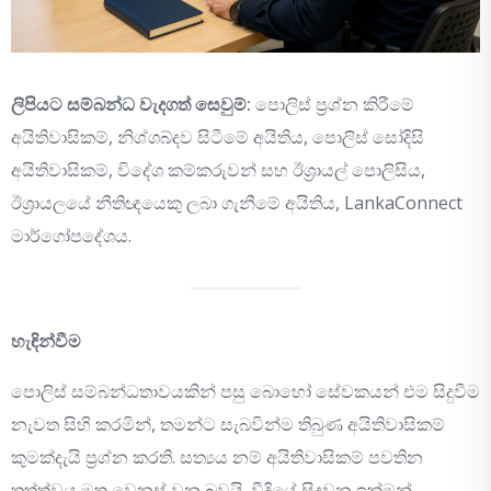
ලිපියට සම්බන්ධ වැදගත් සෙවුම්:
පොලිස් ප්‍රශ්න කිරීමේ
අයිතිවාසිකම්, නිශ්ශබ්දව සිටීමේ අයිතිය, පොලිස් සෝදිසි
අයිතිවාසිකම්, විදේශ කම්කරුවන් සහ ඊශ්‍රායල් පොලිසිය,
ඊශ්‍රායලයේ නීතිඥයෙකු ලබා ගැනීමේ අයිතිය, LankaConnect
මාර්ගෝපදේශය.
හැඳින්වීම
පොලිස් සම්බන්ධතාවයකින් පසු බොහෝ සේවකයන් එම සිදුවීම
නැවත සිහි කරමින්, තමන්ට සැබවින්ම තිබුණ අයිතිවාසිකම්
කුමක්දැයි ප්‍රශ්න කරති. සත්‍යය නම් අයිතිවාසිකම් පවතින
තත්ත්වය මත වෙනස් වන බවයි. වීදියේ සිදුවන ඉක්මන්