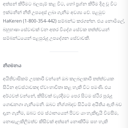
අත්සන් කිරීමට බලපෑම් කළ විට, හෝ ප්‍රශ්න කිරීම දිගු වූ විට
ඉක්මනින් නීති උපදෙස් ලබා ගැනීම අවශ්‍ය වේ. පළමුව
HaKeren (1-800-354-442) සම්බන්ධ කරගන්න. එය නොමිලේ,
බහුභාෂා සේවාවක් වන අතර විදේශ සේවක තත්ත්වයන්
සම්බන්ධයෙන් පළපුරුදු උපදේශන සේවාවකි.
නිගමනය
අයිතිවාසිකම් උපකාරී වන්නේ ඔබ කලබලකාරී තත්ත්වයක
සිටින අවස්ථාවකද ඒවා භාවිතා කළ හැකි විට පමණි. එය
අර්ථවත් වන්නේ, කිසිවක් වැරදීමට පෙර සිටම ස්ථිර පුරුදු
ගොඩනගා ගැනීමෙනි. ඔබට නිශ්ශබ්දව සිටීමේ අයිතිය ඇති බව
දැන ගැනීම, ඔබට එම ස්ථානයෙන් පිටව යා හැකිදැයි විමසීම,
නොසැලකිලිමත්ව කිසිවක් අත්සන් නොකිරීම සහ හැකි