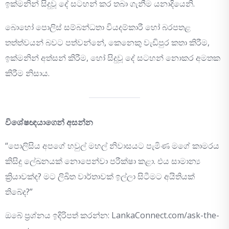
ඉක්මනින් සිදුවූ දේ සටහන් කර තබා ගැනීම යනාදියෙනි.
බොහෝ පොලිස් සම්බන්ධතා වියදම්කාරී හෝ බරපතළ
තත්ත්වයන් බවට පත්වන්නේ, කෙනෙකු වැඩිපුර කතා කිරීම,
ඉක්මනින් අත්සන් කිරීම, හෝ සිදුවූ දේ සටහන් නොකර අමතක
කිරීම නිසාය.
විශේෂඥයාගෙන් අසන්න
“පොලිසිය අපගේ හවුල් මහල් නිවාසයට පැමිණ මගේ කාමරය
කිසිදු ලේඛනයක් නොපෙන්වා පරීක්ෂා කළා. එය සාමාන්‍ය
ක්‍රියාවක්ද? මට ලිඛිත වාර්තාවක් ඉල්ලා සිටීමට අයිතියක්
තිබේද?”
ඔබේ ප්‍රශ්නය ඉදිරිපත් කරන්න: LankaConnect.com/ask-the-