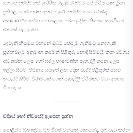
සහගත තත්ත්වයක් ශාරීරික ගැටුමක් බවට පත් කිරීම යන ක්‍රියා
ප්‍රතිඵල තවත් නරක අතට හැරේ. තත්ත්වය සාධාරණද
අසාධාරණද යන්න නොසලකා මෙම මූලික නියමය සැමවිටම
එකසේ වලංගු වේ.
දෙවැනි නියමය වන්නේ ඔබට තේරුම් ගැනීමට නොහැකි
ප්‍රශ්නවලට අනුමාන කරමින් පිළිතුරු නොදී සිටීමයි. කතා වේගය
අඩු කරන ලෙස හෝ සරල භාෂාවකින් පැහැදිලි කරන ලෙස
ඉල්ලා සිටීම, පීඩනය යටතේ ලබා දෙන වැරදි පිළිතුරක් පසුව
නිවැරදි කිරීම, විරාමයක් ගෙන පැහැදිලි කිරීමකට වඩා අපහසු
විය හැක.
වීදියේ හෝ නිවසේදී ඇසෙන ප්‍රශ්න
පොලිසිය ඔබ කවුද, ඔබ ජීවත් වන්නේ කොහේද, ඔබ වැඩ කරන