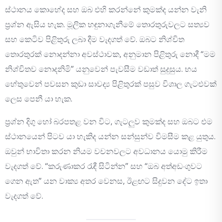
ස්ථානය කොහේද සහ ඔබ එහි කරන්නේ කුමක්ද යන්න වැනි
ප්‍රශ්න ඇසිය හැක. මූලික හඳුනාගැනීමේ තොරතුරුවලට සත්‍යව
සහ කෙටිව පිළිතුරු ලබා දීම වැදගත් වේ. ඔබට නිශ්චිත
තොරතුරක් නොදන්නා අවස්ථාවක, අනුමාන පිළිතුරු නොදී “මම
නිශ්චිතව නොදනිමි” යනුවෙන් පැවසීම වඩාත් සුදුසුය. භය
හේතුවෙන් පවසන කුඩා සාවද්‍ය පිළිතුරක් පසුව විශාල ගැටළුවක්
ලෙස පෙනී යා හැක.
ප්‍රශ්න දිගු හෝ බරපතළ වන විට, ගැටලුව කුමක්ද සහ ඔබට එම
ස්ථානයෙන් පිටව යා හැකිද යන්න සන්සුන්ව විමසීම කළ යුතුය.
ඔවුන් භාවිතා කරන නියම වචනවලට අවධානය යොමු කිරීම
වැදගත් වේ. “කරුණාකර රැඳී සිටින්න” සහ “ඔබ අත්අඩංගුවට
ගෙන ඇත” යන වාක්‍ය අතර වෙනස, ඊළඟට සිදුවන දේට ඉතා
වැදගත් වේ.