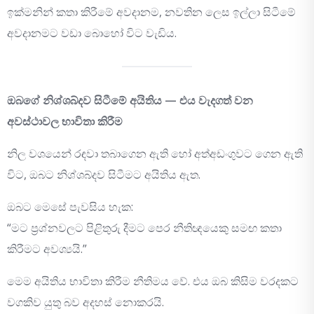
ඉක්මනින් කතා කිරීමේ අවදානම, නවතින ලෙස ඉල්ලා සිටීමේ
අවදානමට වඩා බොහෝ විට වැඩිය.
ඔබගේ නිශ්ශබ්දව සිටීමේ අයිතිය — එය වැදගත් වන
අවස්ථාවල භාවිතා කිරීම
නිල වශයෙන් රඳවා තබාගෙන ඇති හෝ අත්අඩංගුවට ගෙන ඇති
විට, ඔබට නිශ්ශබ්දව සිටීමට අයිතිය ඇත.
ඔබට මෙසේ පැවසිය හැක:
“මට ප්‍රශ්නවලට පිළිතුරු දීමට පෙර නීතිඥයෙකු සමඟ කතා
කිරීමට අවශ්‍යයි.”
මෙම අයිතිය භාවිතා කිරීම නීතිමය වේ. එය ඔබ කිසිම වරදකට
වගකිව යුතු බව අදහස් නොකරයි.