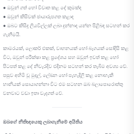
● ඔවුන් ගත් හෝ විවෘත කළ දේ කුමක්ද
● ඔවුන් කිසිවක් ඡායාරූපගත කළාද
● ඔබට කිසිදු ලියවිල්ලක් ලබා දුන්නාද යන්න පිළිබඳ සටහන් කර
ගැනීමයි.
කාමරයක්, ලොකර් එකක්, වාහනයක් හෝ බෑගයක් සෝදිසි කළ
විට, ඔවුන් පරීක්ෂා කළ ප්‍රදේශය සහ ඔවුන් ඉවත් කළ හෝ
පිටපත් කළ දේ නිවැරදිව එදිනම සටහන් කර තැබීම අවශ්‍ය වේ.
පසුව අහිමි වූ මුදල්, ලේඛන හෝ පැහැදිලි කළ නොහැකි
හානියක් සොයාගන්නා විට එම සටහන ඔබ බලාපොරොත්තු
වනවාට වඩා ඉතා වැදගත් වේ.
ඔබගේ නීතිඥයෙකු ලබාගැනීමේ අයිතිය