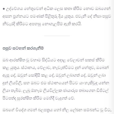
● උද්වේගය හේතුවෙන් අධික ලෙස කතා කිරීම නොව ඔබගෙන්
අසන ප්‍රශ්නයට පමණක් පිළිතුරු දිය යුතුය. එවැනි දේ නිසා පසුව
නිවැරදි කිරීමට අපහසු නොගැලපීම් ඇති කරයි.
පසුව සටහන් කරගැනීම්
ඔබ ආරක්ෂිත වූ වහාම සිද්ධියට අදාළ වේලාවන් සකස් කිරීම
කළ යුතුය. ස්ථානය, වේලාව, නැවැත්වීමට දුන් හේතුව, ඔබෙන්
ඇසූ දේ, ඔවුන් සෝදිසි කළ දේ, ඔවුන් ලබාගත් දේ, ඔවුන් ලබා
දුන් ලියවිලි, සහ ඔබට එම ස්ථානයෙන් පිටව යා හැකිවූද යන්න
ලියා තැබීම. ලැබූ ඕනෑම ලියවිල්ලක ඡායාරූප තබාගෙන ඩිජිටල්
පිටපත්ද සුරක්ෂිත කිරීම මෙහිදී වැදගත් වේ.
ඔබගේ විදේශ ගමන් බලපත්‍රය හෝ නිල ලේඛන සම්බන්ධ වූ විට,