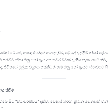
ය
ින් සිටියත්, හොඳ නින්දක් නොලැබීම, පවුලේ ඉල්ලීම් නිතර පැව
ට පත්වීම නිසා ඔහු හෝ ඇය අස්ථාවර බවක් දැනිය හැක. එමෙන්ම
ද, ජීවිතයේ මූලික ව්‍යුහය ශක්තිමත් නම් ඔහු හෝ ඇයට ස්ථාවරව ස
්භ කිරීම
ට්ටමේ සිට “ස්ථාවරත්වය” දක්වා වෙනස් කරන ප්‍රධාන වෙනසක් 