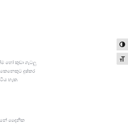
Toggl
Toggl
තීම හෝ කුඩා ගැටලු
, කෙනෙකුට දුෂ්කර
ිටිය හැක.
වන්නේ දෛනික