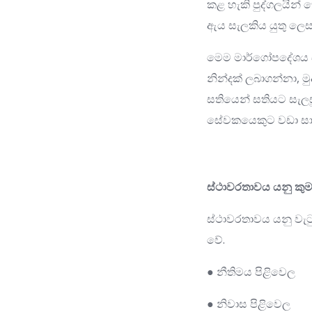
කළ හැකි පුද්ගලයින්
ඇය සැලකිය යුතු ලෙස
මෙම මාර්ගෝපදේශය සම
නින්දක් ලබාගන්නා, ම
සතියෙන් සතියට සැ
සේවකයෙකුට වඩා සාමා
ස්ථාවරතාවය යනු කුම
ස්ථාවරතාවය යනු වැට
වේ.
● නීතිමය පිළිවෙල
● නිවාස පිළිවෙල