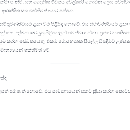
 තෝරා ගැනීම, සහ දෛනික ජීවිතය අවුල්කාරී නොවන ලෙස පවත්වා
 ආරක්ෂිත සහ ශක්තිමත් බවට පත්වේ.
්පූර්ණත්වයට ළඟා වීම පිළිබඳ නොවේ. එය ස්ථාවරත්වයට ළඟා වී
ුදල් සහ ලේඛන කටයුතු පිළිවෙලින් පවත්වා ගන්නා, ප්‍රජාව වගකී
ලසුම් කරන සේවකයෙකු, එකම මොහොතක සියල්ල විසඳීමට උත්ස
න්‍යයෙන් ශක්තිමත් වේ.
ක්ද
ුපක් පමණක් නොවේ. එය සාමාන්‍යයෙන් එකට ක්‍රියා කරන කොටස