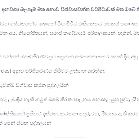
 සහ අනවශ්‍ය බලපෑම් මත නොව විශ්වාසවන්ත වටපිටාවක් මත ඔබ
ීවත්වන සේවකයන්ට බොහෝ විට විවිධ එකිනෙකට වෙනස් කතා බහ
ින අය, නියෝජිතයන්, සමාජ කණ්ඩායම් පරිපාලකයන්, ඥාතින්, මිතු
ය වන්නේ ඔබේ තීරණවලට බලපාන මෙම කතා බහට සවන් දීම අඩු 
circles) අනුව වර්ගීකරණය කිරීමට උත්සාහ කරන්න:
වින්ම විශ්වාස කරන පුද්ගලයින්
රු ලබාදිය හැකි නමුත් ඔබේ තීරණ පාලනය නොකළ යුතු පුද්ගලයින
ෝක්තියෙන් ප්‍රතිචාර දක්වන, කටකතා පතුරුවන, පීඩනය ඇති ක
 පෙනී සිටින පුද්ගලයන්