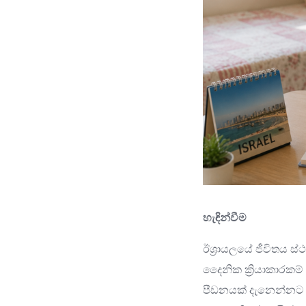
හැඳින්වීම
ඊශ්‍රායලයේ ජීවිතය ස
දෛනික ක්‍රියාකාරකම
පීඩනයක් දැනෙන්නට ප