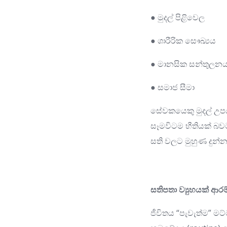
● මුදල් පිළිවෙල
● ශාරීරික සෞඛ්‍යය
● මානසික සන්තුලන
● සමාජ සීමා
සේවකයෙකු මුදල් උපයම
සෑමවිටම භීතියක් බව
සති වලට මුහුණ දුන්න
සතිපතා ව්‍යුහයක් ආරම
ජීවිතය “පැවැත්ම” ම