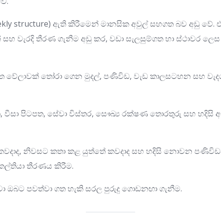
වේ.
eekly structure) ඇති කිරීමෙන් මානසික අවුල් සහගත බව අඩු වේ
හ වැරදි තීරණ ගැනීම අඩු කර, වඩා සැලසුම්ගත හා ස්ථාවර ලෙස 
ිත වේලාවක් තෝරා ගෙන මුදල්, පණිවිඩ, වැඩ කාලසටහන සහ වැදග
ත, වීසා පිටපත, සේවා විස්තර, සෞඛ්‍ය රක්ෂණ තොරතුරු සහ හදිසි
කවදාද, නිවසට කතා කළ යුත්තේ කවදාද සහ හදිසි නොවන පණිවිඩ
ල්තියා තීරණය කිරීම.
පවා ඔබට පවත්වා ගත හැකි සරල පුරුදු ගොඩනඟා ගැනීම.