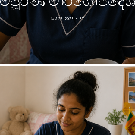
ම්පූර්ණ මාර්ගෝපදේ
මැයි 28, 2026
BY