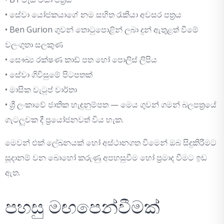
• සේවා යෝජකයාගේ නම සහිත රැකියා අවසර පත්‍රය
• Ben Gurion ගුවන් තොටුපොළින් ලබා දුන් ඇතුළත් වීමේ
වලංගුතා සලකුණ
• සෞඛ්‍ය රක්ෂණ කාඩ් පත හෝ පොලිස් ලිපිය
• සේවා ගිවිසුමේ පිටපතක්
• මාසික වැටුප් වාර්තා
• ශ්‍රී ලංකාවේ ජාතික හැඳුනුම්පත — මෙය ගුවන් ගමන් බලපත්‍රයේ
ගැටලුවක දී ප්‍රයෝජනවත් විය හැක.
මෙවන් එක් ලේඛනයක් හෝ අස්ථානගත වීමෙන් ඔබ සිදුකිරීමට
සූදානම් වන බොහෝ කරුණු අපහසුවීම හෝ ප්‍රමාද වීමට ඉඩ
ඇත.
පහසු මඟපෙන්වීමක්