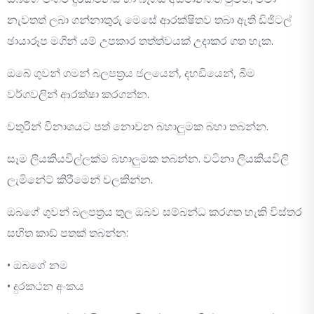
නැවතත් ලබා ගන්නාතුරු මෙසේ ආරක්ෂිතව තබා ඇති ඩිජිටල්
ඡායාරූප මගින් යම් උපකාර තත්ත්වයක් උදාකර ගත හැක.
ඔබේ ගුවන් ගමන් බලපත්‍රය ජලයෙන්, දහඩියෙන්, බීම
වර්ගවලින් ආරක්ෂා කරගන්න.
වතුරින් විනාශයට පත් නොවන බහාලුමක බහා තබන්න.
සෑම ලියකියවිල්ලක්ම බහාලුමක තබන්න. වටිනා ලියකියවිලි
ලැමිනේට් කිරීමෙන් වලකින්න.
ඔබගේ ගුවන් බලපත්‍රය තුල ඔබව සම්බන්ධ කරගත හැකි විස්තර
සහිත කාඩ් පතක් තබන්න:
• ඔබගේ නම
• දුරකථන අංකය