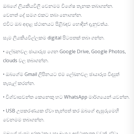
ඔබගේ ලියකියවිලි වෙනමම විශේෂ තැනක තබාගන්න.
වෙනත් දේ සමග එකට තබා නොගන්න.
එවිට ඔබ අදාළ ස්ථානයට පිළිබඳව හොඳින් දැනුවත්ය.
සෑම ලියකියවිල්ලකම digital පිටපතක් තබා ගන්න.
• ලේඛනවල ඡායාරූප ගෙන Google Drive, Google Photos,
clouds වල තබාගන්න.
• ඔබගේම Gmail ලිපිනයට එම ලේඛනවල ඡායාරූප විද්‍යුත්
තැපැල් කරන්න.
• විශ්වාසවන්ත කෙනෙකු හට WhatsApp මාර්ගයෙන් යවන්න.
• USB උපකරණයක ඒවා තැන්පත් කර ඔබගේ ඇසුරුමෙහි
වෙනමම තබාගන්න.
ඔබගේ ජංගම දුරකථනය හා බෑගය අස්ථානගත වුවත්, ඒවා