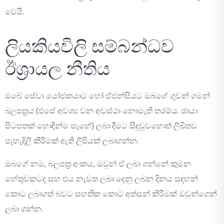
වෙයි.
ලියකියවිලි සම්බන්ධව
ඊශ්‍රායල නීතිය
ඔබේ සේවා යෝජකයාට හෝ ඒජන්සියට ඔබගේ ගුවන් ගමන්
බලපත්‍රය (එසේ අවශ්‍ය වන අවස්ථා නොමැති තරම්ය. ඡායා
පිටපතක් හොඳින්ම සෑහේ) ලබා දීමට සිදුවුවහොත් ලිඛිතව
පැහැදිලි කිරීමක් ඇති ලිපියක් ලබාගන්න.
ඔබගේ නම, බලපත්‍ර අංකය, ඔවුන් ඒ ලබා ගන්නේ කුමන
හේතුවකටද සහ එය නැවත ලබා දෙනු ලබන දිනය සඳහන්
කොට ලබාගත් බවට සහතික කොට අත්සන් කිරීමක් ඔවුන්ගෙන්
ලබා ගන්න.