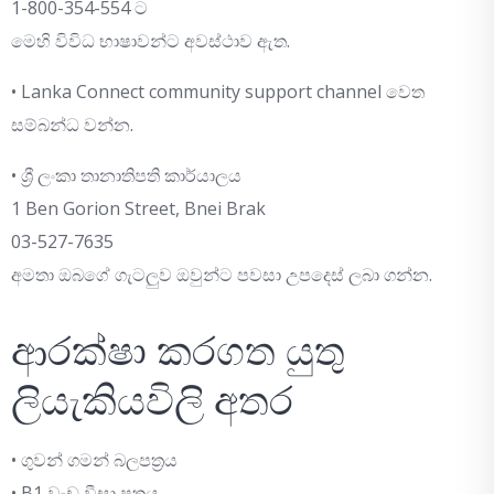
1-800-354-554 ට
මෙහි විවිධ භාෂාවන්ට අවස්ථාව ඇත.
• Lanka Connect community support channel වෙත
සම්බන්ධ වන්න.
• ශ්‍රී ලංකා තානාතිපති කාර්යාලය
1 Ben Gorion Street, Bnei Brak
03-527-7635
අමතා ඔබගේ ගැටලුව ඔවුන්ට පවසා උපදෙස් ලබා ගන්න.
ආරක්ෂා කරගත යුතු
ලියැකියවිලි අතර
• ගුවන් ගමන් බලපත්‍රය
• B1 වැඩ වීසා පත්‍රය