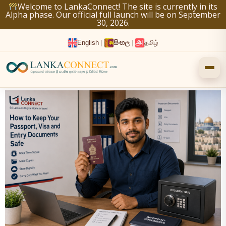
Skip
Welcome to LankaConnect! The site is currently in its
Alpha phase. Our official full launch will be on September
to
30, 2026.
content
English
|
සිංහල
|
தமிழ்