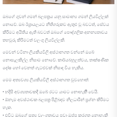
ඔබගේ ගුවන් ගමන් බලපත්‍රය යනු සාමාන්‍ය ගමන් ලියවිල්ලක්
නොවේ. ඔබ ඊශ්‍රායලයට නීතිගරුකව ඇතුළු වූ බවටත්, සේවය
කිරීමට අයිතිය ඇති බවටත් ඔබගේ පෞද්ගලික අනන්‍යතාවය
තහවුරු කිරීමටත් වලංගු ලියවිල්ලකි.
මෙවන් වටිනා ලියකියවිලි අස්ථානගත වන්නේ ඔබේ
නොසැලකිල්ල නිසාම නොවේ. කාර්යබහුලත්වය, තාක්ෂණික
දෝෂ හෝ වෙනත් ගැටළුවක් නිසාද විය හැකිය.
මෙම අත්‍යවශ්‍ය ලියකියවිලි අස්ථානගත වුවහොත්:
• හදිසි අවශ්‍යතාවකදී ඔබේ රටට යාමට නොහැකිි වෙයි.
• ඕනෑම අවස්ථාවක බලපත්‍ර පිළිබඳව නිලධාරීන් ප්‍රශ්න කිරීමට
හැක.
• එවිට ඔබගේ සත්‍ය වලංගුතාවය පවා ඔප්පු කරගත නොහැකි