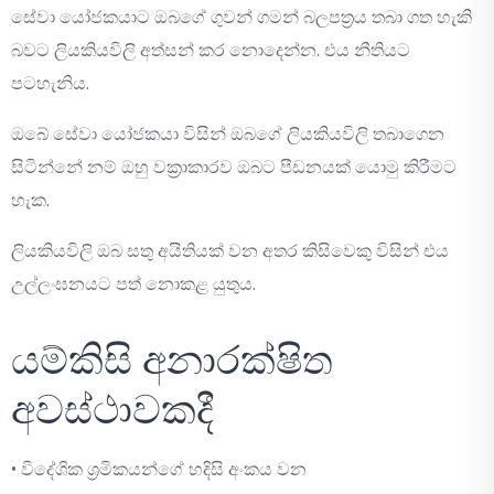
සේවා යෝජකයාට ඔබගේ ගුවන් ගමන් බලපත්‍රය තබා ගත හැකි
බවට ලියකියවිලි අත්සන් කර නොදෙන්න. එය නීතියට
පටහැනිය.
ඔබේ සේවා යෝජකයා විසින් ඔබගේ ලියකියවිලි තබාගෙන
සිටින්නේ නම් ඔහු වක්‍රාකාරව ඔබට පීඩනයක් යොමු කිරීමට
හැක.
ලියකියවිලි ඔබ සතු අයිතියක් වන අතර කිසිවෙකු විසින් එය
උල්ලංඝනයට පත් නොකළ යුතුය.
යම්කිසි අනාරක්ෂිත
අවස්ථාවකදී
• විදේශික ශ්‍රමිකයන්ගේ හදිසි අංකය වන