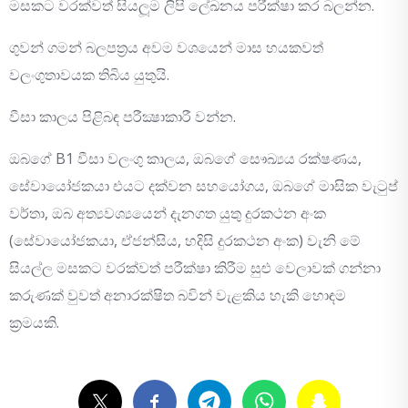
මසකට වරක්වත් සියලූම ලිපි ලේඛනය පරීක්ෂා කර බලන්න.
ගුවන් ගමන් බලපත්‍රය අවම වශයෙන් මාස හයකවත්
වලංගුතාවයක තිබිය යුතුයි.
වීසා කාලය පිළිබඳ පරීක්‍ෂාකාරී වන්න.
ඔබගේ B1 වීසා වලංගු කාලය, ඔබගේ සෞඛ්‍යය රක්ෂණය,
සේවායෝජකයා එයට දක්වන සහයෝගය, ඔබගේ මාසික වැටුප්
වර්තා, ඔබ අත්‍යවශ්‍යයෙන් දැනගත යුතු දුරකථන අංක
(සේවායෝජකයා, ඒජන්සිය, හදිසි දුරකථන අංක) වැනි මේ
සියල්ල මසකට වරක්වත් පරීක්ෂා කිරීම සුළු වෙලාවක් ගන්නා
කරුණක් වුවත් අනාරක්ෂිත බවින් වැළකිය හැකි හොඳම
ක්‍රමයකි.