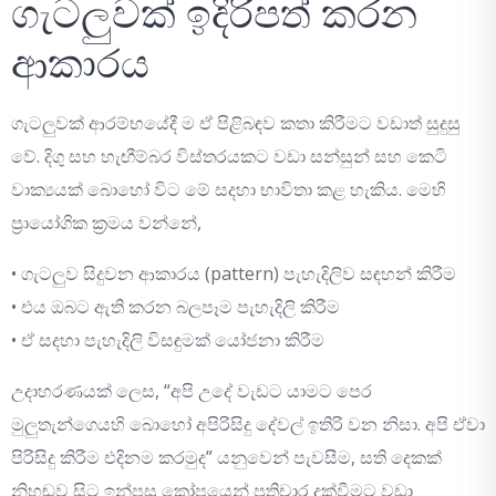
ගැටලුවක් ඉදිරිපත් කරන
ආකාරය
ගැටලුවක් ආරම්භයේදී ම ඒ පිළිබඳව කතා කිරීමට වඩාත් සුදුසු
වේ. දිගු සහ හැඟීම්බර විස්තරයකට වඩා සන්සුන් සහ කෙටි
වාක්‍යයක් බොහෝ විට මේ සදහා භාවිතා කළ හැකිය. මෙහි
ප්‍රායෝගික ක්‍රමය වන්නේ,
• ගැටලුව සිදුවන ආකාරය (pattern) පැහැදිලිව සඳහන් කිරීම
• එය ඔබට ඇති කරන බලපෑම පැහැදිලි කිරීම
• ඒ සදහා පැහැදිලි විසඳුමක් යෝජනා කිරීම
උදාහරණයක් ලෙස, “අපි උදේ වැඩට යාමට පෙර
මුලුතැන්ගෙයහි බොහෝ අපිරිසිදු දේවල් ඉතිරි වන නිසා. අපි ඒවා
පිරිසිදු කිරීම එදිනම කරමුද” යනුවෙන් පැවසීම, සති දෙකක්
නිහඬව සිට ඉන්පසු කෝපයෙන් ප්‍රතිචාර දක්වීමට වඩා