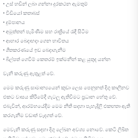
• උස් හඬින් ලබා ගන්නා දුරකථන ඇමතුම්
• වීඩියෝ කතාබස්
• දුම්පානය
• අමුත්තන් පැමිණීම සහ රාත්‍රියේ රැඳී සිටීම
• ආහාර බෙදාහදා ගෙන භාවිතය
• ශීතකරණයේ ඉඩ බෙදාගැනීම
• බිල්පත් ගෙවීම් කෙතරම් ඉක්මනින් කළ යුතුද යන්න
වැනි කරුණු ඇතුළත් වේ.
මෙම කරුණු සාමාන්‍යයෙන් කුඩා ලෙස පෙනුනත් දිගු කාලීනව
එකට වාසය කිරීමේදී ගැටලු ඇතිවීමට ප්‍රධාන හේතු වේ.
එබැවින්, ආරම්භයේදීම මෙම නීති සදහා පැහැදිලි එකඟතා ඇති
කරගැනීම වඩාත් වැදගත් වේ.
මෙවැනි කරුණු සඳහා දිගු ලේඛන අවශ්‍ය නොවේ. කෙටි ලිඛිත