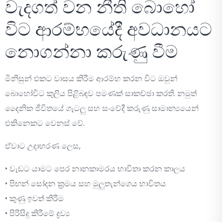
වැදගත් වන නීති බොහෝ
විට ආරම්භයේදී අවධානයට
නොගන්නා කරුණු වීම
මිනිසුන් එකට වාසය කිරීම ආරම්භ කරන විට ඔවුන්
බොහෝවිට කුලිය පිළිබඳව පමණක් සාකච්ඡා කරති. නමුත්
දෛනික ජීවිතයේ ගැටලු සහ සංවේදී කරුණු සාමාන්‍යයෙන්
එකිනෙකට වෙනස් වේ.
ඒවාට උදාහරණ ලෙස,
• වැඩට යාමට පෙර නානකාමරය භාවිතා කරන කාලය
• පිඟන් සෝදන ක්‍රමය සහ මුලුතැන්ගෙය භාවිතය
• කුණු ඉවත් කිරීම
• පිරිසිදු කිරීමේ ද්‍රව්‍ය