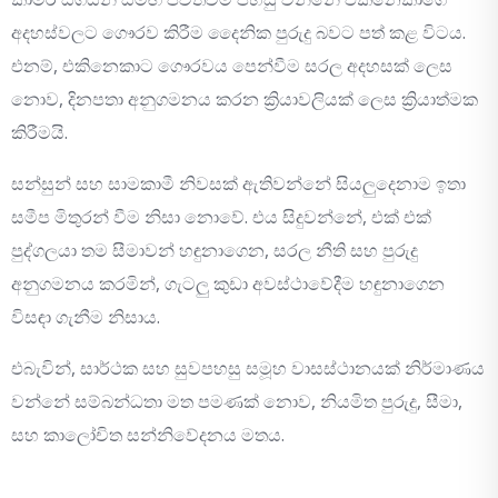
අදහස්වලට ගෞරව කිරීම දෛනික පුරුදු බවට පත් කළ විටය.
එනම්, එකිනෙකාට ගෞරවය පෙන්වීම සරල අදහසක් ලෙස
නොව, දිනපතා අනුගමනය කරන ක්‍රියාවලියක් ලෙස ක්‍රියාත්මක
කිරීමයි.
සන්සුන් සහ සාමකාමී නිවසක් ඇතිවන්නේ සියලුදෙනාම ඉතා
සමීප මිතුරන් වීම නිසා නොවේ. එය සිදුවන්නේ, එක් එක්
පුද්ගලයා තම සීමාවන් හඳුනාගෙන, සරල නීති සහ පුරුදු
අනුගමනය කරමින්, ගැටලු කුඩා අවස්ථාවේදීම හඳුනාගෙන
විසඳා ගැනීම නිසාය.
එබැවින්, සාර්ථක සහ සුවපහසු සමූහ වාසස්ථානයක් නිර්මාණය
වන්නේ සම්බන්ධතා මත පමණක් නොව, නියමිත පුරුදු, සීමා,
සහ කාලෝචිත සන්නිවේදනය මතය.