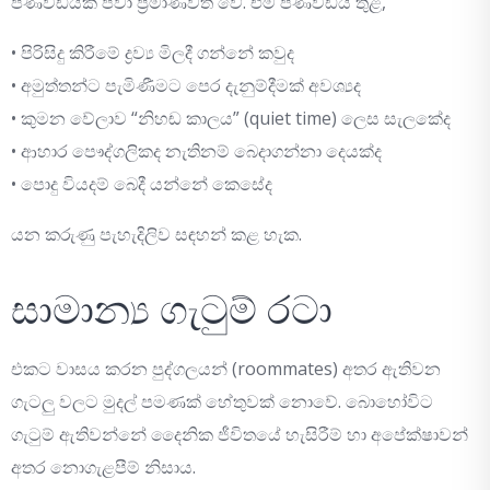
පණිවිඩයක් පවා ප්‍රමාණවත් වේ. එම පණිවිඩය තුළ,
• පිරිසිදු කිරීමේ ද්‍රව්‍ය මිලදී ගන්නේ කවුද
• අමුත්තන්ට පැමිණීමට පෙර දැනුම්දීමක් අවශ්‍යද
• කුමන වේලාව “නිහඬ කාලය” (quiet time) ලෙස සැලකේද
• ආහාර පෞද්ගලිකද නැතිනම් බෙදාගන්නා දෙයක්ද
• පොදු වියදම් බෙදී යන්නේ කෙසේද
යන කරුණු පැහැදිලිව සඳහන් කළ හැක.
සාමාන්‍ය ගැටුම් රටා
එකට වාසය කරන පුද්ගලයන් (roommates) අතර ඇතිවන
ගැටලු වලට මුදල් පමණක් හේතුවක් නොවේ. බොහෝවිට
ගැටුම් ඇතිවන්නේ දෛනික ජීවිතයේ හැසිරීම් හා අපේක්ෂාවන්
අතර නොගැළපීම් නිසාය.