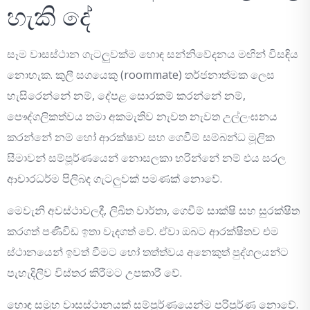
හැකි දේ
සෑම වාසස්ථාන ගැටලුවක්ම හොඳ සන්නිවේදනය මඟින් විසඳිය
නොහැක. කුලී සගයෙකු (roommate) තර්ජනාත්මක ලෙස
හැසිරෙන්නේ නම්, දේපළ සොරකම් කරන්නේ නම්,
පෞද්ගලිකත්වය තමා අකමැතිව නැවත නැවත උල්ලංඝනය
කරන්නේ නම් හෝ ආරක්ෂාව සහ ගෙවීම් සම්බන්ධ මූලික
සීමාවන් සම්පූර්ණයෙන් නොසලකා හරින්නේ නම් එය සරල
ආචාරධර්ම පිලිබද ගැටලුවක් පමණක් නොවේ.
මෙවැනි අවස්ථාවලදී, ලිඛිත වාර්තා, ගෙවීම් සාක්ෂි සහ සුරක්ෂිත
කරගත් පණිවිඩ ඉතා වැදගත් වේ. ඒවා ඔබට ආරක්ෂිතව එම
ස්ථානයෙන් ඉවත් වීමට හෝ තත්ත්වය අනෙකුත් පුද්ගලයන්ට
පැහැදිලිව විස්තර කිරීමට උපකාරී වේ.
හොඳ සමූහ වාසස්ථානයක් සම්පූර්ණයෙන්ම පරිපූර්ණ නොවේ.