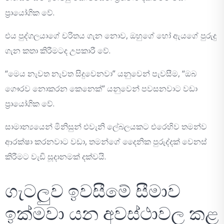
ප්‍රායෝගික වේ.
එය පුද්ගලයාගේ චරිතය ගැන නොව, ඔහුගේ හෝ ඇයගේ පුරුදු
ගැන කතා කිරීමටද උපකාරී වේ.
“මෙය නැවත නැවත සිදුවෙනවා” යනුවෙන් පැවසීම, “ඔබ
ගෞරව නොකරන කෙනෙක්” යනුවෙන් පවසනවාට වඩා
ප්‍රායෝගික වේ.
සාමාන්‍යයෙන් මිනිසුන් එවැනි ලේබලයකට එරෙහිව තමන්ව
ආරක්ෂා කරනවාට වඩා, තමන්ගේ දෛනික පුරුද්දක් වෙනස්
කිරීමට වැඩි සූදානමක් දක්වයි.
ගැටලුව ඉවසීමේ සීමාව
ඉක්මවා යන අවස්ථාවල කළ