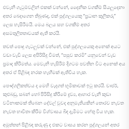
එවැනි ගැටුම්වලින් එකක් වන්නේ, දෛනික වගකීම් සියලුදෙනා
අතර බෙදාගෙන තිබුණද, එක් පුද්ගලයෙකු “ප්‍රධාන කුලීකරු”
ලෙස හැසිරීමයි. මෙය බලය සහ වගකීම් අතර
අසමතුලිතතාවයක් ඇති කරයි.
තවත් පොදු ගැටලුවක් වන්නේ, එක් පුද්ගලයෙකු අනෙක් අයට
වඩා වැඩි ලෙස අපිරිසිදු වීමත්, “පසුව කරමි” යනුවෙන් වැඩ
ප්‍රමාද කිරීමත්ය. මෙවැනි හැසිරීම් දිගටම පවතින විට අනෙක් අය
අතර ඒ පිළිබඳ නරක හැඟීමක් ඇතිවිය හැක.
පෞද්ගලිකත්වය ද මෙහි වැදගත් භූමිකාවක් ඉටු කරයි. චාජර්,
කුළුබඩු, සබන් හෝ පිරිසිදු කිරීමේ ද්‍රව්‍ය, ආහාර වැනි කුඩා
වටිනාකමක් තිබෙන දේවල් වුවද අනුමැතියකින් තොරව නැවත
නැවත භාවිතා කිරීම විශ්වාසය බිඳ දැමීමට හේතු විය හැක.
අමුත්තන් පිළිබඳ කරුණු ද එකට වාසය කරන පුද්ගලයන් අතර