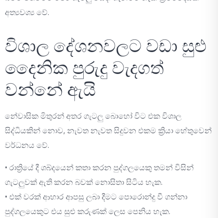
අත්‍යවශ්‍ය වේ.
විශාල දේශනවලට වඩා සුළු
දෛනික පුරුදු වැදගත්
වන්නේ ඇයි
නේවාසික මිතුරන් අතර ගැටලු බොහෝ විට එක විශාල
සිද්ධියකින් නොව, නැවත නැවත සිදුවන එකම ක්‍රියා හේතුවෙන්
වර්ධනය වේ.
• රාත්‍රියේ දී ශබ්දයෙන් කතා කරන පුද්ගලයෙකු තමන් විසින්
ගැටලුවක් ඇති කරන බවක් නොසිතා සිටිය හැක.
• එක් වරක් ආහාර ආපසු ලබා දීමට පොරොන්දු වී ගන්නා
පුද්ගලයෙකුට එය සුළු කරුණක් ලෙස පෙනිය හැක.