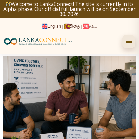
Skip
Welcome to LankaConnect! The site is currently in its
Alpha phase. Our official full launch will be on September
to
30, 2026.
content
English
|
සිංහල
|
தமிழ்