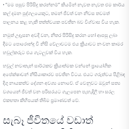
• “මම පසුව පිරිසිදු කරන්නම්” කියමින් නැවත නැවත එම කාර්ය
කල් දමන පුද්ගලයෙකුට, තමන් ජීවත් වන නිවස තවමත්
පාලනය කළ හැකි තත්ත්වයක පවතින බව විශ්වාස විය හැක.
නමුත් උදෑසන අවදි වන, නිතර පිරිසිදු කරන හෝ ආපසු ලබා
දීමට පොරොන්දු වී නිසි වේලාවටම එය ක්‍රියාවට නංවන කාමර
හවුල්කරුට එය ගැටලුවක් විය හැක.
හවුල් නවාතැන් සාර්ථකව ක්‍රියාත්මක වන්නේ ප්‍රායෝගික
අපේක්ෂාවන් නිසියාකාරව පවතින විටය. එයට ගරුත්වය පිළිබඳ
දිගු නායකත්ව දේශන අවශ්‍ය නොවේ. ඒ වෙනුවට ඔවුන් සත්‍ය
වශයෙන් ජීවත් වන පරිසරයට ගැලපෙන පැහැදිලි හා සරල
එකඟතා කිහිපයක් තිබීම ප්‍රමාණවත් වේ.
සැබෑ ජීවිතයේ වඩාත්