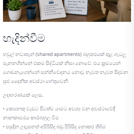
හැදින්වීම
හවුල් නවාතැන් (shared apartments) බහුතරයක් තුළ ගැටලු
පැනනගින්නේ එකම සිද්ධියක් නිසා නොවේ. එය ක්‍රමයෙන්
ගොඩනැගෙන්නේ සන්නිවේදනය නොවූ නැවත නැවත සිදුවන
සුළු දෛනික අවස්ථා හේතුවෙනි.
උදාහරණයක් ලෙස,
• කෙනෙකු වැඩට පිටත්ව යාමට අවශ්‍ය වන අවස්ථාවේදී
නානකාමරය කාර්‍යබහුල වීම
• පසුදින උදෑසනත් අපිරිසිදු බඩු පිරිසිදු නොකර තිබීම