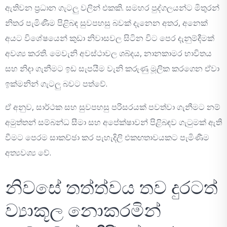
ඇතිවන ප්‍රධාන ගැටලු වලින් එකකි. සමහර පුද්ගලයන්ට මිතුරන්
නිතර පැමිණීම පිළිබඳ සුවපහසු බවක් දැනෙන අතර, අනෙක්
අයට විශේෂයෙන් කුඩා නිවාසවල සිටින විට පෙර දැනුම්දීමක්
අවශ්‍ය කරති. මෙවැනි අවස්ථාවල ශබ්දය, නානකාමර භාවිතය
සහ නිදා ගැනීමට ඉඩ සැපයීම වැනි කරුණු මූලික කරගෙන ඒවා
ඉක්මනින් ගැටලු බවට පත්වේ.
ඒ අනුව, සාර්ථක සහ සුවපහසු පරිසරයක් පවත්වා ගැනීමට නම්
අමුත්තන් සම්බන්ධ සීමා සහ අපේක්ෂාවන් පිළිබඳව ගැටුමක් ඇති
වීමට පෙරම සාකච්ඡා කර පැහැදිලි එකඟතාවයකට පැමිණීම
අත්‍යවශ්‍ය වේ.
නිවසේ තත්ත්වය තව දුරටත්
ව්‍යාකූල නොකරමින්