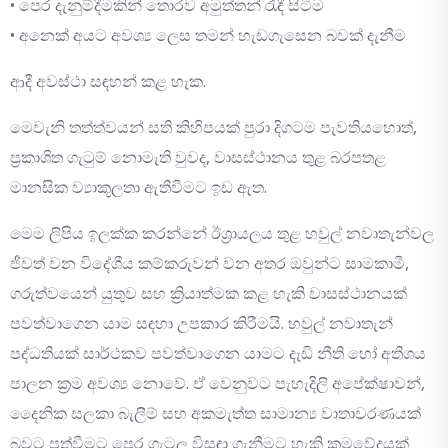
• පෙර දැනුම්දීමකින් තොරව අමුත්තන් රැඳී සිටීම
• අනෙක් අයට අවශ්‍ය ලෙස තමන් හැඩගැසෙන බවක් දැනීම
ආදී අවස්ථා සඳහන් කළ හැක.
මෙවැනි තත්ත්වයන් සති කිහිපයක් පුරා දිගටම පැවතියහොත්,
ප්‍රකාශිත ගැටුම් නොමැති වුවද, වාසස්ථානය තුළ බරපතළ
මානසික ව්‍යාකූලතා ඇතිවීමට ඉඩ ඇත.
මෙම ලිපිය ඉලක්ක කරන්නේ ඊශ්‍රායලය තුළ හවුල් නවාතැන්වල
ජීවත් වන විදේශීය කම්කරුවන් වන අතර ඔවුන්ට සාමකාමී,
ගරුත්වයෙන් යුතුව සහ ක්‍රියාත්මක කළ හැකි වාසස්ථානයක්
පවත්වාගෙන යාම සඳහා උපකාර කිරීමයි. හවුල් නවාතැන්
පද්ධතියක් සාර්ථකව පවත්වාගෙන යාමට දැඩි නීති හෝ අතිශය
පාලන ක්‍රම අවශ්‍ය නොවේ. ඒ වෙනුවට පැහැදිලි අපේක්ෂාවන්,
දෛනික සලකා බැලීම් සහ අකමැත්ත සාමාන්‍ය වාතාවරණයක්
බවට පත්වීමට පෙර ගැටලු විසඳා ගැනීමට හැකි ක්‍රමවේදයක්