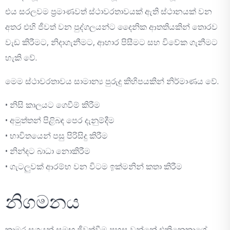
එය සරලවම ප්‍රමාණවත් ස්ථාවරතාවයක් ඇති ස්ථානයක් වන
අතර එහි ජීවත් වන පුද්ගලයන්ට දෛනික ආතතියකින් තොරව
වැඩ කිරීමට, නිදාගැනීමට, ආහාර පිසීමට සහ විවේක ගැනීමට
හැකි වේ.
මෙම ස්ථාවරතාවය සාමාන්‍ය පුරුදු කිහිපයකින් නිර්මාණය වේ.
• නිසි කාලයට ගෙවීම් කිරීම
• අමුත්තන් පිළිබඳ පෙර දැනුම්දීම
• භාවිතයෙන් පසු පිරිසිදු කිරීම
• නින්දට බාධා නොකිරීම
• ගැටලුවක් ආරම්භ වන විටම ඉක්මනින් කතා කිරීම
නිගමනය
කාමර සගයන් සමඟ ජීවත්වීම පහසු වන්නේ එකිනෙකාගේ