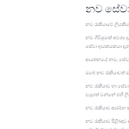
නව සේව
නව රැකියාවේ ලියකි
නව ගිවිසුමක් අවශ්
සේවා දායකයකයා දැනග
ආයතනයේ නම, සේවය ආ
ඔබේ නව රැකියාවත් ඔබ
නව රැකියාව හා සේවා
වැදගත් වන්නේ එහි ලිය
නව රැකියාව ආරම්භ ක
නව රැකියාව පිළිබඳව