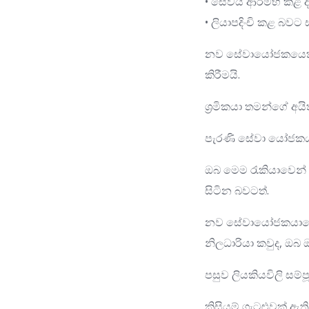
• සේවය ආරම්භ කළ 
• ලියාපදිංචි කළ බවට 
නව සේවායෝජකයෙක් කර
කිරීමයි.
ශ්‍රමිකයා තමන්ගේ අයි
පැරණි සේවා යෝජකයාට
ඔබ මෙම රැකියාවෙන් 
සිටින බවටත්.
නව සේවායෝජකයාගෙන්ද
නිලධාරියා කවුද, ඔබ 
පසුව ලියකියවිලි ස
කිසියම් ගැටළුවක් ඇ