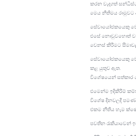
කරන වැදගත් සන්ධිස්
මෙය නීතිමය රාමුවට අන
සේවායෝජකයෙකු වෙනස්
එසේ නොවුවහොත් ව්‍
වෙනස් කිරීමට සීමාව
සේවායෝජකයෙකු වෙනස
කළ යුතුව ඇත.
විශේෂයෙන් සත්කාර 
එමෙන්ම ඉදිකිරීම් 
විශේෂ දිනවලදී පමණය
එකම නීතිය හැම ක්ෂ
පවතින රැකියාවෙන් ඉව