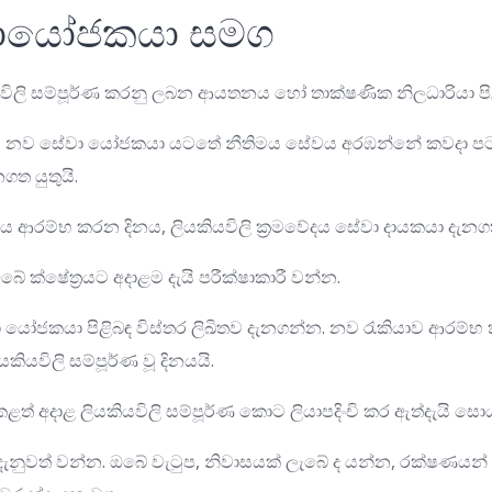
ායෝජකයා සමග
යවිලි සම්පූර්ණ කරනු ලබන ආයතනය හෝ තාක්ෂණික නිලධාරියා පි
‍ය ද, නව සේවා යෝජකයා යටතේ නීතිමය සේවය අරඹන්නේ කවදා පටන
ත යුතුයි.
රම්භ කරන දිනය, ලියකියවිලි ක්‍රමවේදය සේවා දායකයා දැනගත 
ේ ක්ෂේත්‍රයට අදාළම දැයි පරීක්ෂාකාරී වන්න.
 යෝජකයා පිළිබඳ විස්තර ලිඛිතව දැනගන්න. නව රැකියාව ආරම්භ
කියවිලි සම්පූර්ණ වූ දිනයයි.
ළත් අදාළ ලියකියවිලි සම්පූර්ණ කොට ලියාපදිංචි කර ඇත්දැයි ස
 දැනුවත් වන්න. ඔබේ වැටුප, නිවාසයක් ලැබේ ද යන්න, රක්ෂණයන්