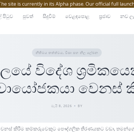
site is currently in its Alpha phase. Our official full launc
් පිටුව
පුවත්
සිදුවීම්
වෙළඳපොළ
ප්‍රජාව
නව ලැ
නීතිමය තත්ත්වය, වීසා සහ නිල ලේඛන
ායලයේ විදේශ ශ්‍රමිකය
වායෝජකයා වෙනස් කි
මැයි 8, 2026
BY
නස් කිරීම කම්කරුවෙකුට පෞද්ගලික තීරණයකට වඩා, තමන්ගේ