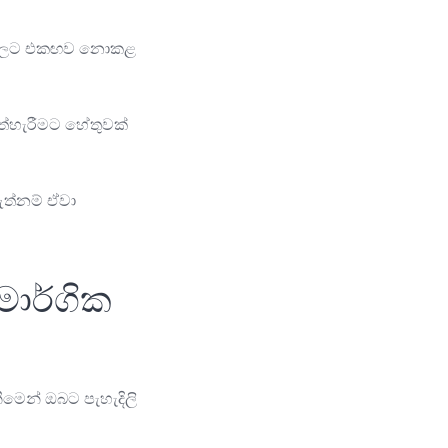
ීතිවලට එකඟව නොකළ
ත්හැරීමට හේතුවක්
ඇත්නම් ඒවා
ාර්ගික
මෙන් ඔබට පැහැදිලි