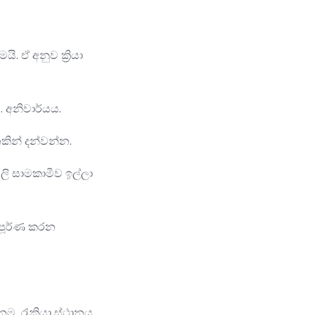
 ඒ අනුව ක්‍රියා
ය. අනිවාර්යය.
කින් දන්වන්න.
ලි සාමකාමීව ඉල්ලා
්පූර්ණ කරන
නම, රැකියා ස්ථානය