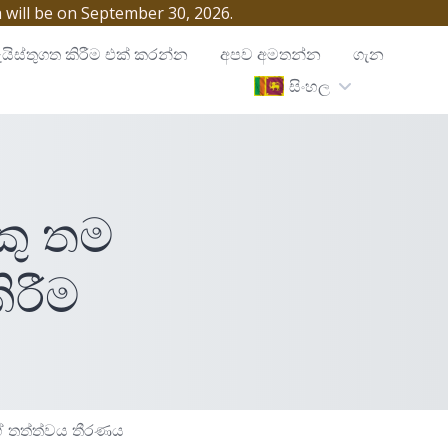
h will be on September 30, 2026.
යිස්තුගත කිරීම එක් කරන්න
අපව අමතන්න
ගැන
සිංහල
ෙකු තම
රීම
 තත්ත්වය තීරණය