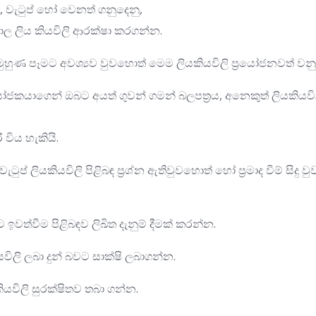
ර, වැටුප් හෝ වෙනත් ගනුදෙනු,
ල ලිය කියවිලි ආරක්ෂා කරගන්න.
ුහුණ පෑමට අවශ්‍යව වුවහොත් මෙම ලියකියවිලි ප්‍රයෝජනවත් වන
ජකයාගෙන් ඔබට අයත් ගුවන් ගමන් බලපත්‍රය, අනෙකුත් ලියකියවිල
 විය හැකියි.
ැටුප් ලියකියවිලි පිළිබඳ ප්‍රශ්න ඇතිවුවහොත් හෝ ප්‍රමාද වීම් සිදු වු
ත්වීම පිළිබඳව ලිඛිත දැනුම් දීමක් කරන්න.
යවිලි ලබා දුන් බවට සාක්ෂි ලබාගන්න.
ියවිලි සුරක්ෂිතව තබා ගන්න.