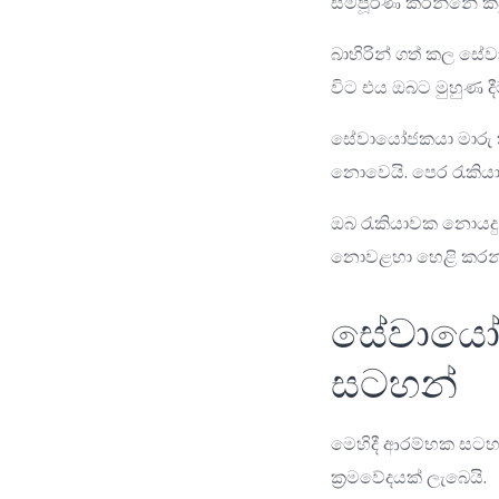
සම්පූර්ණ කරන්නේ කව
බාහිරින් ගත් කල ස
විට එය ඔබට මුහුණ ද
සේවායෝජකයා මාරු කි
නොවෙයි. පෙර රැකියාව
ඔබ රැකියාවක නොයදුන
නොවළහා හෙළි කරන්න
සේවායෝජ
සටහන්
මෙහිදී ආරම්භක සටහ
ක්‍රමවේදයක් ලැබෙයි.