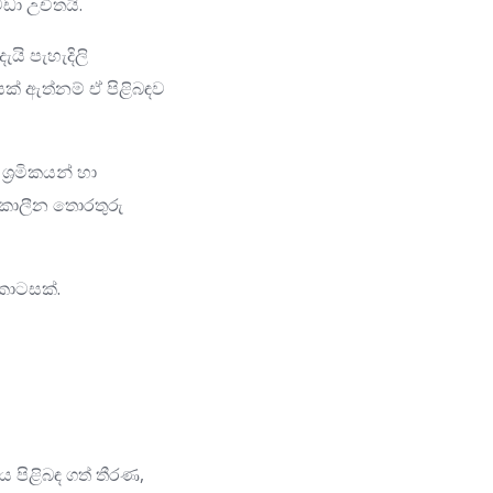
ඩා උචිතයි.
යි පැහැදිලි
් ඇත්නම් ඒ පිළිබඳව
‍රමිකයන් හා
්කාලීන තොරතුරු
 කොටසක්.
 පිළිබඳ ගත් තීරණ,