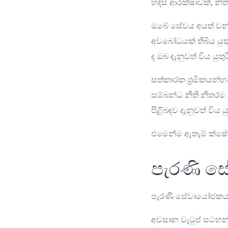
හදිසි ආරක්ෂාවක්, නී
ඔබේ සේවය අයත් වන්නේ
අවබෝධයක් තිබිය යු
ද ඔබ දැනුවත් විය යුතුය
සත්කාරක ශ්‍රමිකයන්
සම්බන්ධ නීති නිතර
පිළිබඳව දැනුවත් විය යු
එමෙන්ම ඇතැම් ක්ෂේත්
පැරණි ස
පැරණි සේවායෝජකයා හ
අවසාන වැටුප් සටහන්,