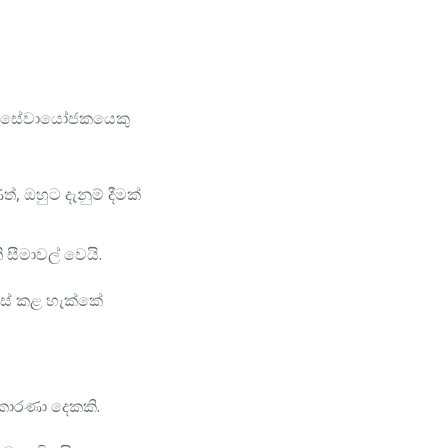
ලෙස සේවායෝජකයෙකු
ඔහුට දැනුම් දීමක්
ීමාවල් වෙයි.
එසේ කළ හැක්කේ
 කාරණා දෙකකි.