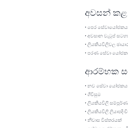
අවසන් කළ
• පෙර සේවායෝජකයාට 
• අවසාන වැටුප් සට
• ලියකියවිලිවල ඡායා
• පරණ සේවා යෝජකය
ආරම්භක ස
• නව සේවා යෝජකයා
• ගිවිසුම
• ලියකියවිලි සම්ප
• ලියකියවිලි ලියාපදි
• නිවාස විස්තරයක්