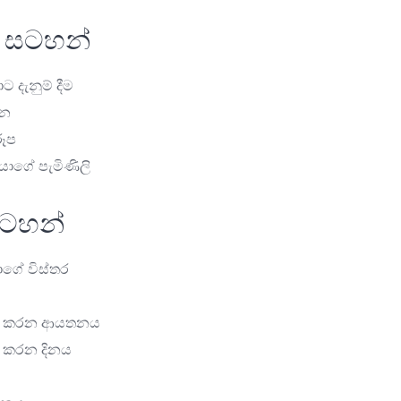
 සටහන්
දැනුම් දීම
හන
රූප
ාගේ පැමිණිලි
ටහන්
ගේ විස්තර
ූර්ණ කරන ආයතනය
ංචි කරන දිනය