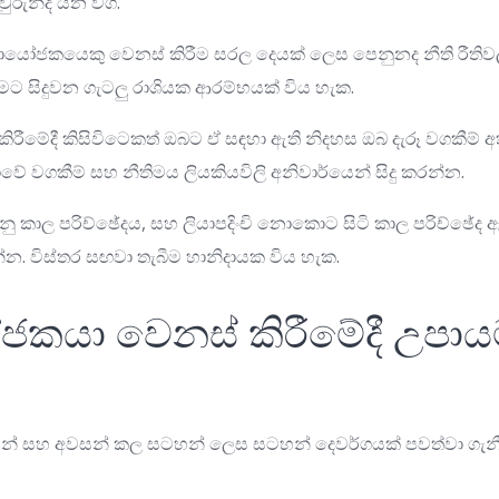
ුරුන්ද යන වග.
ේවායෝජකයෙකු වෙනස් කිරීම සරල දෙයක් ලෙස පෙනුනද නීති ර
ීමට සිදුවන ගැටලු රාශියක ආරම්භයක් විය හැක.
රීමේදී කිසිවිටෙකත් ඔබට ඒ සඳහා ඇති නිදහස ඔබ දැරූ වගකීම් අ
ේ වගකීම් සහ නීතිමය ලියකියවිලි අනිවාර්යෙන් සිදු කරන්න.
ු කාල පරිච්ඡේදය, සහ ලියාපදිංචි නොකොට සිටි කාල පරිච්ඡේද 
. විස්තර සඟවා තැබීම හානිදායක විය හැක.
කයා වෙනස් කිරීමේදී උපායම
න් සහ අවසන් කල සටහන් ලෙස සටහන් දෙවර්ගයක් පවත්වා ගැනී