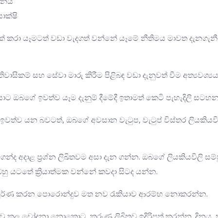
දිනය
සාක්ෂි
ා යෑමටත් වඩා වැදගත් වන්නේ යෑමේ නීතිමය මාවත දැනගැනීමයි.
තිවාසිකම් සහ සේවා මාරු කිරීම පිළිබඳ වඩා දැනුවත් වීම අත්‍යවශ්‍ය
 ඔබගේ ඉවත්ව යෑම දැනුම් දීමේදී ඉතාමත් කෙටි පැහැදිලි සටහන
ඉවත්ව යන බවටත්, ඔබගේ අවසාන වැටුප, වැටුප් විස්තර ලියකියවි
 අදාළ ප්‍රශ්න ලිඛිතවම අසා දැන ගන්න. ඔබගේ ලියකියවිලි සම
ඔහු යටතේ ක්‍රියාත්මක වන්නේ කවදා සිටද යන්න.
ම්පූර්ණ කරන පොරොන්දුව මත නව රැකියාව ආරම්භ නොකරන්න.
තිවූ කල චෝදනා නොකොට, කරුණු ලිඛිතව ඉදිරිපත් කරන්න. දිනය, 