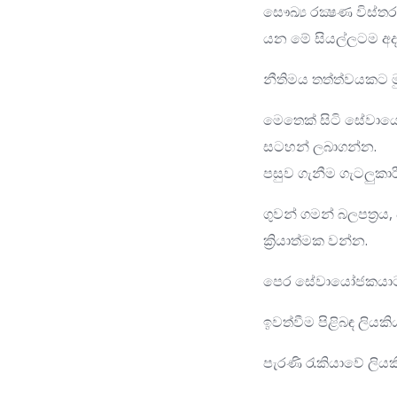
සෞඛ්‍ය රක්‍ෂණ විස්ත
යන මේ සියල්ලටම අදා
නීතිමය තත්ත්වයකට ම
මෙතෙක් සිටි සේවායෝ
සටහන් ලබාගන්න.
පසුව ගැනීම ගැටලුකාරී
ගුවන් ගමන් බලපත්‍රය, ව
ක්‍රියාත්මක වන්න.
පෙර සේවායෝජකයාට ඉව
ඉවත්වීම පිළිබඳ ලියකි
පැරණි රැකියාවේ ලියක