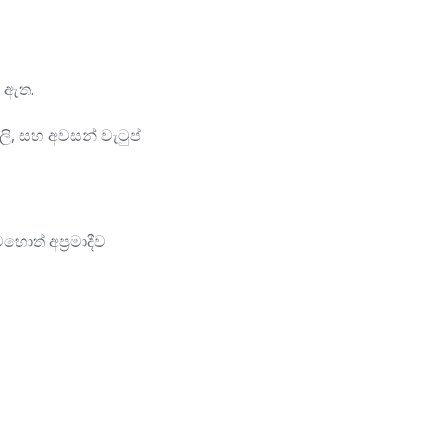
ු ඇත.
ි, සහ අවසන් වැටුප්
වහොත් අප්‍රමාදීව