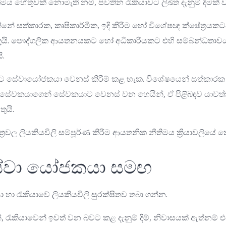
තිමය හේතුවක් නොමැති නම්, පවතින රැකියාවට ලිඛිත දැනුම් දීමක් ව
 සත්කාරක, කෘෂිකාර්මික, ඉදි කිරීම හෝ විශේෂඥ ක්ෂේත්‍රයකටදැ
තුයි. පෞද්ගලික ආයතනයකට හෝ අධිකාරියකට එහි සම්බන්ධතාවයක
ි.
හට සේවායෝජකයා වෙනස් කිරීම් කළ හැක. විශේෂයෙන් සත්කාරක ශ්
ම සේවකයාගෙන් සේවකයාට වෙනස් වන හෙයින්, ඒ පිළිබඳව යාවත
තුයි.
‍රවල ලියකියවිලි සම්පූර්ණ කිරීම ආයතනික නීතිමය ක්‍රියාවලියේ
ේවා යෝජකයා සමඟ
ා රැකියාවේ ලියකියවිලි සුරක්ෂිතව තබා ගන්න.
 රැකියාවෙන් ඉවත් වන බවට කළ දැනුම් දීම්, නිවාසයක් ඇත්නම් එය