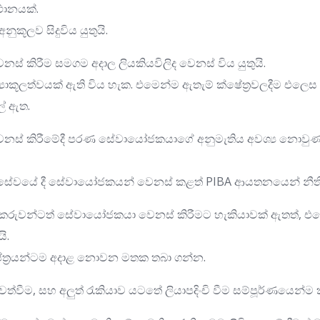
ථානයක්.
ුකූලව සිදුවිය යුතුයි.
 කිරීම සමගම අදාල ලියකියවිලිද වෙනස් විය යුතුයි.
යාකූලත්වයක් ඇති විය හැක. එමෙන්ම ඇතැම් ක්ෂේත්‍රවලදීම එ
ල් ඇත.
් කිරීමේදී පරණ සේවායෝජකයාගේ අනුමැතිය අවශ්‍ය නොවුණත්, 
සේවයේ දී සේවායෝජකයන් වෙනස් කළත් PIBA ආයතනයෙන් නීති ස
කම්කරුවන්ටත් සේවායෝජකයා වෙනස් කිරීමට හැකියාවක් ඇතත්, 
ි.
ේත්‍රයන්ටම අදාළ නොවන මතක තබා ගන්න.
ත්වීම, සහ අලුත් රැකියාව යටතේ ලියාපදිංචි වීම සම්පූර්ණයෙන්ම