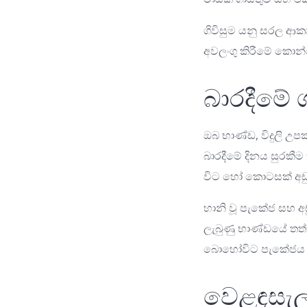
ගිවිසුම යනු සරල ආක
අවලංගු කිරීමේ කොන්
බාරදීමේ ග
ඔබ භාණ්ඩ, විදුලි උ
බාරදීමේ දිනය සුරකීම
විට හෝ කොටසක් අඩුව
හානි වූ පැකේජ සහ අ
ලැබුණු භාණ්ඩයේ තත්ත
බොහෝවිට පැකේජය ප
වෙළඳසැල 