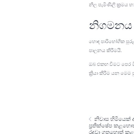
නිල පැමිණිලි ක්‍රමය 
නිගමනය
හොඳ පාරිභෝගික පුරුද
පාලනය කිරීමයි.
ඔබ එකඟ වීමට පෙර මිල
ක්‍රියා කිරීම යන මෙම
නිවාස හිමියෙක් අ
ප්‍රතික්ෂේප කළහ
රඳවා ගතහොත් කළ 