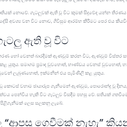
ෘතියක් නොවේ. ගැටලුවක් ඇති වූ විට කුමක් සිදුවේද යන්න තීරණ
දේසි අවශ්‍ය වන විට නොව, ගිවිසුම ආරම්භ කිරීමට පෙර එය කියවී
ැටලු ඇති වූ විට
පකරණ හෝ වෙනත් බාරදීමක් ඇණවුම් කරන විට, ඇණවුම් විස්තර ස
 කළ යුතුය. සමාගම ප්‍රමාද වුවහොත්, භාණ්ඩය වෙනස් වුවහොත්, හා
ෙන් ලැබුණහොත්, ඉක්මනින් එය පැමිණිලි කළ යුතුය.
ඩු කොටස් වහාම ඡායාරූප ගැනීමෙන් ඇණවුම, පොරොන්දු වූ දිනය,
්වය පෙන්විය හැකි විට ගැටලුව විසඳීම පහසු වේ. සතියක් ගතවීමෙන
ිළිගැනීමක් ලෙස සලකනු ලැබේ.
“ආපසු ගෙවීමක් නැහැ” කිය