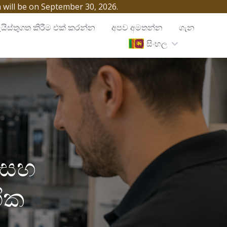
h will be on September 30, 2026.
යිස්තුගත කිරීම එක් කරන්න
අපව අමතන්න
ගැන
සිංහල
් සහ
ික