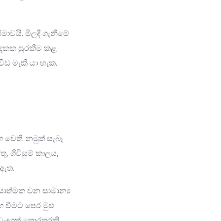
මාවයි. මිලදී ගැනීමේ
න දෙකක සුරකීම කළ
විඩ මැකී යා හැක.
ෙති. නමුත් සැබෑ
, ගිවිසුම් කාලය,
 ඇත.
යාත්මක වන සාමාන්‍ය
ඟ වීමට පෙර මුළු
වැදගත් තොරතුරකි.