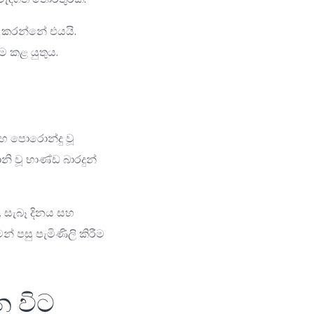
ය කරන්නේ එයයි.
ම කළ යුතුය.
හ පොරොන්දු වූ
නි වූ භාණ්ඩ බාරදුන්
 සැබෑ දිනය සහ
් පසු පැමිණිලි කිරීම
න විට