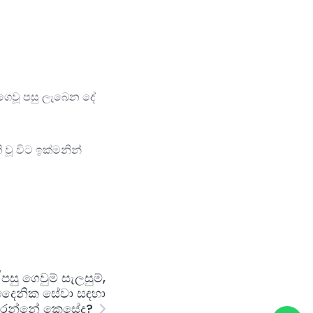
 ගෙවූ පසු ලැබෙන දේ
 වූ විට ඉක්මනින්
ු ගෙවුම් සැලසුම්,
දෛනික සේවා සඳහා
 කරන්නේ කෙසේද?