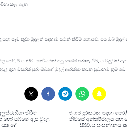
භාවිතා කළ හැක.
ු යනු සෑම කුඩා මුදලක් සඳහාම සටන් කිරීම නොවේ. එය ඔබ මුදල්
 තේරුම් ගැනීම, ගෙවීමෙන් පසු සාක්ෂි තබාගැනීම, ගැටලුවක් ඇති
 පුරුදු තුන වසරක් පුරා ඔබගේ මුදල් ආරක්ෂා කරන ප්‍රධානම ක්‍රම වේ.
ලුත්වැඩියා කිරීම
ජංගම දුරකථන සඳහා පෙර/පස
ොත් හෝ ඔබගේ ඇප මුදල
නිවසේ අන්තර්ජාලය සහ 
යුතු දේ
පිරිවැය සංසන්දනය