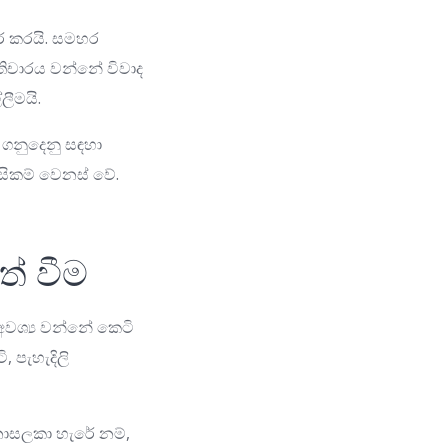
ර කරයි. සමහර
රතිචාරය වන්නේ විවාද
ලීමයි.
 ගනුදෙනු සඳහා
සිකම් වෙනස් වේ.
ත් වීම
අවශ්‍ය වන්නේ කෙටි
, පැහැදිලි
 නොසලකා හැරේ නම්,