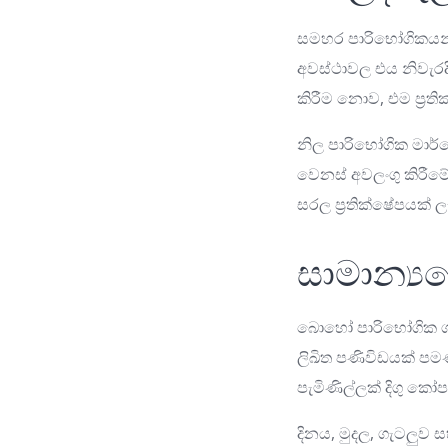
සමහර පාරිභෝගිකයන්
අවස්ථාවල එය නිවැරදි
කිරීම නොව, එම ප්‍රත
නිල පාරිභෝගික මාර්
වෙනස් අවලංගු කිරීම
සරල ප්‍රතික්ෂේපයක් ල
සාමාන්‍ය
බොහෝ පාරිභෝගික ගැට
ලිඛිත පණිවිඩයක් පමණි
පැමිණිල්ලක් දිගු ක
දිනය, මුදල, ගැටලුව 