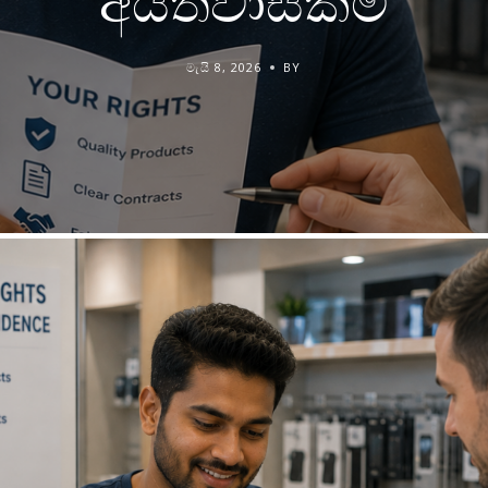
අයිතිවාසිකම්
මැයි 8, 2026
BY