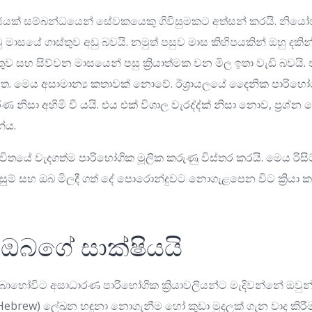
යක් සම්බන්ධයෙන් සේවකයෙකු ගිවිසුමකට අත්සන් කරයි. නිය
මාසයේ ගාස්තුව අඩු බවයි. නමුත් පසුව මාස කිහිපයකින් ඔහු ද
තුව සහ සිව්වන මාසයෙන් පසු ක්‍රියාත්මක වන මිල ඉතා වැඩි බවයි. 
ත. මෙය අසාමාන්‍ය කතාවක් නොවේ. ඊශ්‍රායලයේ දෛනික පාරිභෝග
නිසා අහිමි වී යයි. එය එක් විශාල වැරද්ද්ක් නිසා නොව, ප්‍රශ්න
්ය.
ිතයේ වැදගත්ම පාරිභෝගික මූලික කරුණු විස්තර කරයි. මෙය රිසිට
ිසුම් සහ ඔබ මිලදී ගත් දේ පොරොන්දුවට නොගැළපෙන විට ක්‍රිය
ු ඔබගේ සාක්ෂියයි
ෝවිට අසාධාරණ පාරිභෝගික ක්‍රියාවලියන්ට මැදිවන්නේ ඔවුන්
 (Hebrew) ලේඛන හඳුනා නොගැනීම හෝ කුඩා මුදලක් ගැන වාද කිරී