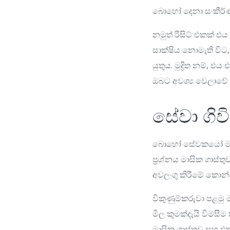
බොහෝ දෙනා සංකීර්ණ 
නමුත් රිසිට් එකක් එ
සාක්ෂිය නොමැති විට, 
යුතුය. මුද්‍රිත නම්,
ඔබට අවශ්‍ය වෙලාවේ 
සේවා ගිව
බොහෝ සේවකයෝ මාසික
ප්‍රශ්නය මාසික ගාස්
අවලංගු කිරීමේ කොන්ද
විකුණුම්කරුවා පළමු
මිල කුමක්දැයි විමසී
මාසික ගාස්තුව සහ එක