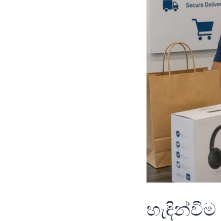
හැඳින්වීම