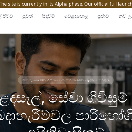
site is currently in its Alpha phase. Our official full launc
් පිටුව
පුවත්
සිදුවීම්
වෙළඳපොළ
ප්‍රජාව
නව ලැ
නිවාස, දෛනික ජීවිතය සහ පාරිභෝගික මූලික තොරතුරු
ඳසැල්, සේවා ගිවිසුම
ෙදාහැරීම්වල පාරිභෝග