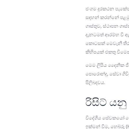
ජංගම දුරකථන පැකේජ
සඳහන් කරන්නේ පළමු 
ගාස්තුව, ස්ථාපන ගාස්
දැනටමත් ආරම්භ වී ඇ
කොටසක් මෙවැනි තීරණ 
කිහිපයක් එකතු වීමෙන
මෙම ලිපිය දෛනික ජීව
පොරොන්දු, සේවා ගිව
පිලිබදවය.
රිසිට් යන
විදේශීය සේවකයෝ බොහ
ඉක්මන් වීම, හෙබ්රූ