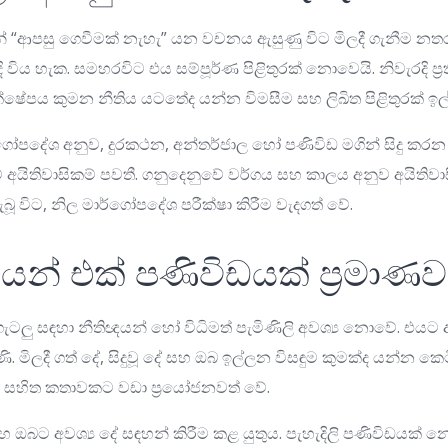
 “ආපසු ගෙවීමක් නැහැ” යන වචනය ඇසුණු විට මිලදී ගැනීම නත
 විය හැක. සමහරවිට එය සම්පූර්ණ පිළිතුරක් නොවෙයි. නිවැරදි ප්‍
ික්ෂේපය කුමන නීතිය යටතේද යන්න විමසීම සහ ලිඛිත පිළිතුරක් ඉල්
ගෝපදේශ අනුව, දුරකථන, අන්තර්ජාල හෝ පණිවිඩ මගින් සිදු කරන
ේ අයිතිවාසිකම් පවතී. ගනුදෙනුවේ වර්ගය සහ කාලය අනුව අයිතිවා
ැබූ විට, නිල මාර්ගෝපදේශ පරීක්ෂා කිරීම වැදගත් වේ.
යෙන් එක් පණිවිඩයක් ප්‍රමාණව
ලු සඳහා නීතිඥයන් හෝ විධිමත් පැමිණිලි අවශ්‍ය නොවේ. එයට 
. මිලදී ගත් දේ, සිදුවූ දේ සහ ඔබ ඉල්ලන විසඳුම කුමක්ද යන්න කෙටි
ෝප සහිත කතාවකට වඩා ප්‍රයෝජනවත් වේ.
සහ ඔබට අවශ්‍ය දේ සඳහන් කිරීම කළ යුතුය. පැහැදිලි පණිවිඩයක්