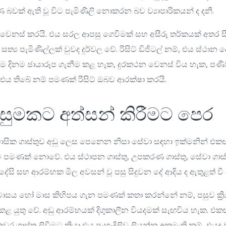
බවක් ඇති වූ විට පැමිණිලි නොකරන බව ව්‍යාපාරිකයන් ද දනී.
ය වෙනස් කරයි. එය සරල ආපසු ගෙවීමක් සහ අසීරු තර්කයක් අතර සී
සත්‍ය පැමිණිල්ලක් වුවද දුර්වල වේ. රිසිට් ඩිජිටල් නම්, එය ස්ථා
 එය එම දිනම ඡායාරූප ගැනීම කළ හැක, දුරකථන වෙනස් විය හැක, පණි
එය තිබේ නම් පමණක් රිසිට් ඔබව ආරක්ෂා කරයි.
ිසුමකට අත්සන් කිරීමට පෙර
 ගාස්තුව අඩු ලෙස පෙනෙන නිසා සේවා සඳහා ඉක්මනින් එකඟ ව
තුව පමණක් නොවේ. එය ස්ථාපන ගාස්තු, උපකරණ ගාස්තු, සේවා ගාස්තු
ේසි සහ ආරම්භක මිල අවසන් වූ පසු සිදුවන දේ ආදිය ද ඇතුළත් වී
 මාසය හෝ මාස කිහිපය ගැන පමණක් කතා කරන්නේ නම්, පසුව ක්‍රි
ම කළ යුතු වේ. අඩු ආරම්භයක් දිගුකාලීන වියදමක් සැඟවිය හැක. එක
වර ගාස්තු ලිවීමට කියා එය පැහැදිලිව ලියන්න අකමැති නම්, එයද 