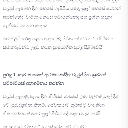
වැටුප් ලැබෙන දින කෙසේ හැසිරිය යුතුද, මුදල් කෙසේ සටහන්
කරන්නේද, වාර්තා කෙසේ තබාගන්නේද සහ ප්‍රශ්න හඳුනා
ගැනීමට ගතවන කාලය.
මෙම ලිපිය ඊශ්‍රායලය තුළ සැබෑ ජීවිතයේ ස්ථාවරව සිටීමට
කම්කරුවන්ට උදව් කරන ප්‍රායෝගික පුරුදු පිළිබඳවයි.
පුරුදු 1: සෑම මාසයක් ආරම්භයේදීම වැටුප් දින ක්‍රමවත්
පටිපාටියක් අනුගමනය කරන්න
වැටුප් ලැබුණු පළමු දින කිහිපය මාසයේ ඉතා වැදගත් මුදල් දින
වේ. පුරුද්දක් නැතිනම්, සේවකයාට කුමක් වූ වාද කියා
හිතාගන්නටත් පෙර මුදල් විවිධ දේ සඳහා වැය වෙයි.
හොඳ වැටුප් දින චර්යාවක් සරල වේ. එනම්: