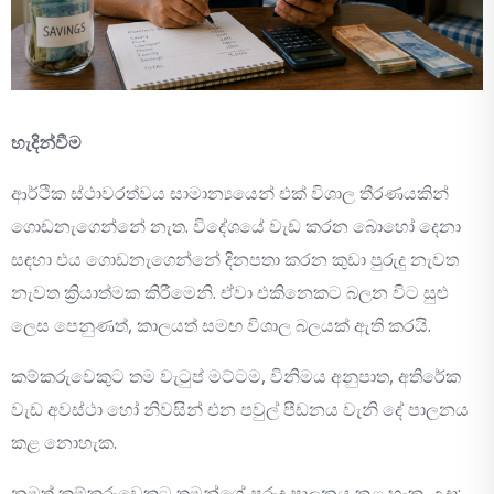
හැදින්වීම
ආර්ථික ස්ථාවරත්වය සාමාන්‍යයෙන් එක් විශාල තීරණයකින්
ගොඩනැගෙන්නේ නැත. විදේශයේ වැඩ කරන බොහෝ දෙනා
සඳහා එය ගොඩනැගෙන්නේ දිනපතා කරන කුඩා පුරුදු නැවත
නැවත ක්‍රියාත්මක කිරීමෙනි. ඒවා එකිනෙකට බලන විට සුළු
ලෙස පෙනුණත්, කාලයත් සමඟ විශාල බලයක් ඇති කරයි.
කම්කරුවෙකුට තම වැටුප් මට්ටම, විනිමය අනුපාත, අතිරේක
වැඩ අවස්ථා හෝ නිවසින් එන පවුල් පීඩනය වැනි දේ පාලනය
කළ නොහැක.
නමුත් කම්කරුවෙකුට තමන්ගේ පුරුදු පාලනය කළ හැක. උදා: