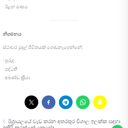
· ඊළඟ මාසය
නිගමනය
ස්ථාවර මුදල් ජීවිතයක් ගොඩනැගෙන්නේ:
· පුරුදු
· පද්ධති
· අඛණ්ඩ ක්‍රියා
ඊශ්‍රායලයේ වැඩ කරන අතරතුර විශාල ඉලක්ක සඳහා
ඉතිරි කරන්නේ කෙසේද