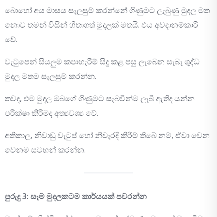
බොහෝ අය මාසය සැලසුම් කරන්නේ ගිණුමට ලැබුණු මුදල මත
නොව තමන් විසින් හිතාගත් මුදලක් මතයි. එය අවදානම්කාරී
වේ.
වැටුපෙන් සියලුම කපාහැරීම් සිදු කළ පසු ලැබෙන සැබෑ ශුද්ධ
මුදල මතම සැලසුම් කරන්න.
තවද, එම මුදල ඔබගේ ගිණුමට සැබවින්ම ලැබී ඇතිද යන්න
පරීක්ෂා කිරීමද අත්‍යවශ්‍ය වේ.
අතිකාල, නිවාඩු වැටුප් හෝ නිවැරදි කිරීම් තිබේ නම්, ඒවා වෙන
වෙනම සටහන් කරන්න.
පුරුදු 3: සෑම මුදලකටම කාර්යයක් පවරන්න