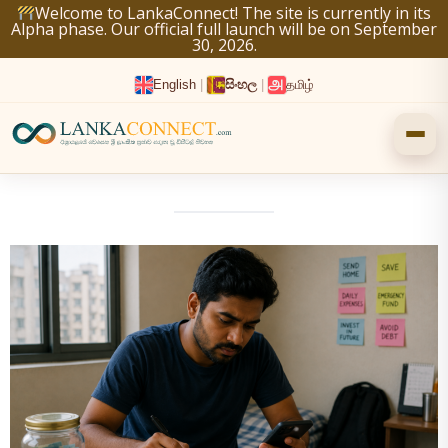
Skip
Welcome to LankaConnect! The site is currently in its
Alpha phase. Our official full launch will be on September
to
30, 2026.
content
English
|
සිංහල
|
தமிழ்