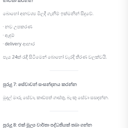
භාවිතා කරන්න
බොහෝ අනවශ්‍ය මිලදී ගැනීම් ඉක්මනින් සිදුවේ.
· නව උපකරණ
· ඇඳුම්
· delivery ආහාර
පැය 24ක් රැඳී සිටීමෙන් බොහෝ වැරදි තීරණ වලක්වයි.
පුරුදු 7: සේවාවන් සංසන්දනය කරන්න
මුදල් මාරු සේවා, කාඩ්පත් ගාස්තු, බැංකු සේවා සසඳන්න.
පුරුදු 8: එක් මූල්‍ය වාර්තා පද්ධතියක් තබා ගන්න