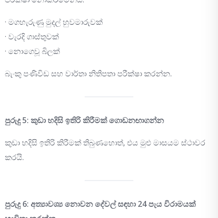
· මගහැරුණු මුදල් හුවමාරුවක්
· වැරදි ගාස්තුවක්
· නොගෙවූ බිලක්
බැංකු පණිවිඩ සහ වාර්තා නිතිපතා පරීක්ෂා කරන්න.
පුරුදු 5: කුඩා හදිසි ඉතිරි කිරීමක් ගොඩනඟාගන්න
කුඩා හදිසි ඉතිරි කිරීමක් තිබුණහොත්, එය මුළු මාසයම ස්ථාවර
කරයි.
පුරුදු 6: අත්‍යාවශ්‍ය නොවන දේවල් සඳහා 24 පැය විරාමයක්