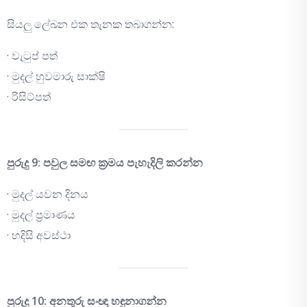
සියලු ලේඛන එක තැනක තබාගන්න:
· වැටුප් පත්
· මුදල් හුවමාරු සාක්ෂි
· රිසිට්පත්
පුරුදු 9: පවුල සමඟ ක්‍රමය පැහැදිලි කරන්න
· මුදල් යවන දිනය
· මුදල් ප්‍රමාණය
· හදිසි අවස්ථා
පුරුදු 10: අනතුරු සංඥා හඳුනාගන්න