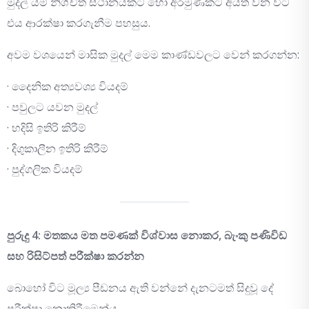
මුදල් යම් නිශ්චිත ස්ථානයකට හෝ අරමුණකට අයත් වන විට
එය ආරක්ෂා කරගැනීම පහසුය.
අවම වශයෙන් මාසික මුදල් මෙම කාණ්ඩවලට වෙන් කරගන්න:
· දෛනික අත්‍යවශ්‍ය වියදම්
· පවුලට යවන මුදල්
· හදිසි ඉතිරි කිරීම්
· දිගුකාලීන ඉතිරි කිරීම්
· පුද්ගලික වියදම්
පුරුදු 4: මතකය මත පමණක් විශ්වාස නොකර, බැංකු පණිවිඩ
සහ රිසිට්පත් පරීක්ෂා කරන්න
බොහෝ විට මූල්‍ය පීඩනය ඇති වන්නේ දැනටමත් සිදුවූ දේ
පරීක්ෂා නොකිරීමෙන්ය.