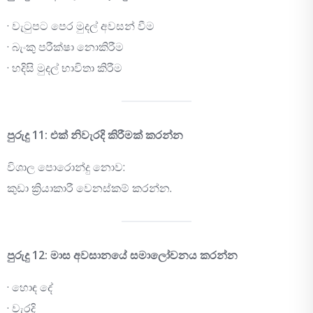
· වැටුපට පෙර මුදල් අවසන් වීම
· බැංකු පරීක්ෂා නොකිරීම
· හදිසි මුදල් භාවිතා කිරීම
පුරුදු 11: එක් නිවැරදි කිරීමක් කරන්න
විශාල පොරොන්දු නොව:
කුඩා ක්‍රියාකාරී වෙනස්කම් කරන්න.
පුරුදු 12: මාස අවසානයේ සමාලෝචනය කරන්න
· හොඳ දේ
· වැරදි