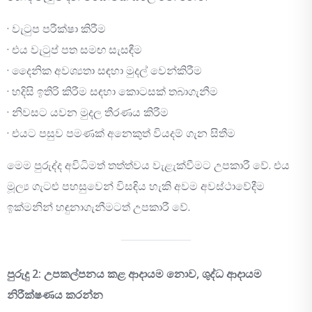
· වැටුප පරීක්ෂා කිරීම
· එය වැටුප් පත සමඟ සැසඳීම
· දෛනික අවශ්‍යතා සඳහා මුදල් වෙන්කිරීම
· හදිසි ඉතිරි කිරීම සඳහා කොටසක් තබාගැනීම
· නිවසට යවන මුදල තීරණය කිරීම
· එයට පසුව පමණක් අනෙකුත් වියදම් ගැන සිතීම
මෙම පුරුද්ද අවිධිමත් තත්ත්වය වැළැක්වීමට උපකාරී වේ. එය
මූල්‍ය ගැටළු පහසුවෙන් විසඳිය හැකි අවම අවස්ථාවේදීම
ඉක්මනින් හඳුනාගැනීමටත් උපකාරී වේ.
පුරුදු 2: උපකල්පනය කළ ආදායම නොව, ශුද්ධ ආදායම
නිරීක්ෂණය කරන්න