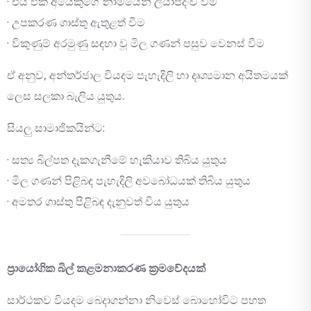
· එය එක් අයෙකුගේ නාමයෙන් ලියාපදිංචි වීම
· උපකරණ ගාස්තු ඇතුළත් වීම
· විකුණුම් අරමුණු සඳහා වූ මිල ගණන් පසුව වෙනස් වීම
ඒ අනුව, අන්තර්ජාල වියදම පැහැදිලි හා දෘශ්‍යමාන අයිතමයක්
ලෙස සලකා බැලිය යුතුය.
සියලු සාමාජිකයින්ට:
· සත්‍ය බිල්පත දැකගැනීමේ හැකියාව තිබිය යුතුය
· මිල ගණන් පිළිබඳ පැහැදිලි අවබෝධයක් තිබිය යුතුය
· අමතර ගාස්තු පිළිබඳ දැනුවත් විය යුතුය
ප්‍රායෝගික බිල් කළමනාකරණ ක්‍රමවේදයක්
සාර්ථකව වියදම බෙදාගන්නා නිවෙස් බොහෝවිට පහත