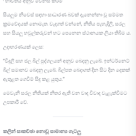
· භාවිතය අනුව වෙනස් කිරීම
සියලුම නිවෙස් සඳහා සාධාරණ බවක් දැනෙන්නා වූ සම්මත
ක්‍රමවේදයක් නොමැත. වැදගත් වන්නේ, නීතිය පැහැදිලි, සරල
සහ සියලු හවුල්කරුවන් හට පෙනෙන ස්ථානයක ලියා තිබීම ය.
උදාහරණයක් ලෙස:
“විදුලි සහ ජල බිල් පුද්ගලයන් අනුව බෙදනු ලැබේ. ඉන්ටර්නෙට්
බිල් සමානව බෙදනු ලැබේ. බිල්පත බෙදාගත් දින සිට දින දෙකක්
ඇතුළත ගෙවීම් සිදු කළ යුතුය.”
මෙවැනි සරල නීතියක් නිතර ඇති වන වාද විවාද වැළැක්වීමට
උපකාරී වේ.
කලින් සාකච්ඡා නොවූ සාමාන්‍ය ගැටලු