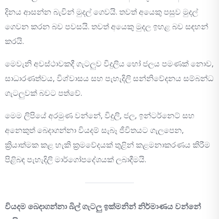
දිනය ආසන්න බැවින් මුදල් ගෙවයි. තවත් අයෙකු පසුව මුදල්
ගෙවන කරන බව පවසයි. තවත් අයෙකු මුදල ඉහළ බව සඳහන්
කරයි.
මෙවැනි අවස්ථාවකදී ගැටලුව විදුලිය හෝ ජලය පමණක් නොව,
සාධාරණත්වය, විශ්වාසය සහ පැහැදිලි සන්නිවේදනය සම්බන්ධ
ගැටලුවක් බවට පත්වේ.
මෙම ලිපියේ අරමුණ වන්නේ, විදුලි, ජල, ඉන්ටර්නෙට් සහ
අනෙකුත් බෙදාගන්නා වියදම් සැබෑ ජීවිතයට ගැලපෙන,
ක්‍රියාත්මක කළ හැකි ක්‍රමවේදයක් තුළින් කළමනාකරණය කිරීම
පිළිබඳ පැහැදිලි මාර්ගෝපදේශයක් ලබාදීමයි.
වියදම බෙදාගන්නා බිල් ගැටලු ඉක්මනින් නිර්මාණය වන්නේ