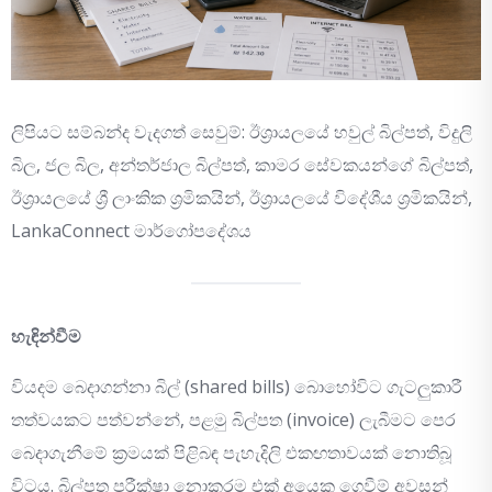
ලිපියට සම්බන්ද වැදගත් සෙවුම්: ඊශ්‍රායලයේ හවුල් බිල්පත්, විදුලි
බිල, ජල බිල, අන්තර්ජාල බිල්පත්, කාමර සේවකයන්ගේ බිල්පත්,
ඊශ්‍රායලයේ ශ්‍රී ලාංකික ශ්‍රමිකයින්, ඊශ්‍රායලයේ විදේශීය ශ්‍රමිකයින්,
LankaConnect මාර්ගෝපදේශය
හැඳින්වීම
වියදම බෙදාගන්නා බිල් (shared bills) බොහෝවිට ගැටලුකාරී
තත්වයකට පත්වන්නේ, පළමු බිල්පත (invoice) ලැබීමට පෙර
බෙදාගැනීමේ ක්‍රමයක් පිළිබඳ පැහැදිලි එකඟතාවයක් නොතිබූ
විටය. බිල්පත පරීක්ෂා නොකරම එක් අයෙකු ගෙවීම් අවසන්