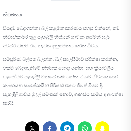
නිගමනය
වියදම බෙදාගන්නා බිල් කළමනාකරණය පහසු වන්නේ, තම
නිවස/කාමර තුල පැහැදිලි නීතියක් භාවිතා කරමින් සෑම
අවස්ථාවකම එය නැවත අනුගමනය කරන විටය.
සම්පූර්ණ බිල්පත බලන්න, බිල් කාලසීමාව පරීක්ෂා කරන්න,
එකම බෙදාගැනීමේ නීතියක් යොදා ගන්න, සහ ක්‍රියාවලිය
හැමෝටම පැහැදිලි වනසේ තබා ගන්න. එකම නිවසක හෝ
කාමරයක සාමාජිකයින් පිරිසක් එකට ජීවත් වීමේ දී,
පැහැදිලිභාවය මුදල් පමණක් නොව, ගෘහස්ථ සාමය ද ආරක්ෂා
කරයි.