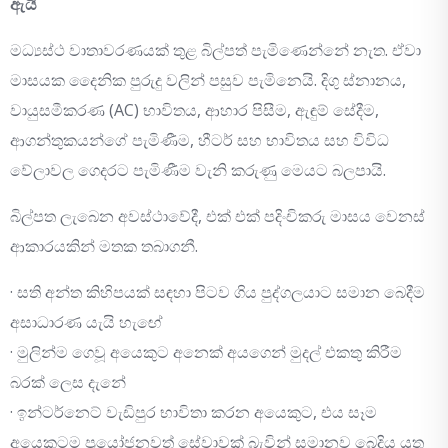
ඇයි
මධ්‍යස්ථ වාතාවරණයක් තුළ බිල්පත් පැමිණෙන්නේ නැත. ඒවා
මාසයක දෛනික පුරුදු වලින් පසුව පැමිනෙයි. දිගු ස්නානය,
වායුසමීකරණ (AC) භාවිතය, ආහාර පිසීම, ඇඳුම් සේදීම,
ආගන්තුකයන්ගේ පැමිණීම, හීටර් සහ භාවිතය සහ විවිධ
වේලාවල ගෙදරට පැමිණීම වැනි කරුණු මෙයට බලපායි.
බිල්පත ලැබෙන අවස්ථාවේදී, එක් එක් පදිංචිකරු මාසය වෙනස්
ආකාරයකින් මතක තබාගනී.
· සති අන්ත කිහිපයක් සඳහා පිටව ගිය පුද්ගලයාට සමාන බෙදීම
අසාධාරණ යැයි හැඟේ
· මුලින්ම ගෙවූ අයෙකුට අනෙක් අයගෙන් මුදල් එකතු කිරීම
බරක් ලෙස දැනේ
· ඉන්ටර්නෙට් වැඩිපුර භාවිතා කරන අයෙකුට, එය සෑම
අයෙකුටම ප්‍රයෝජනවත් සේවාවක් බැවින් සමානව බෙදිය යුතු