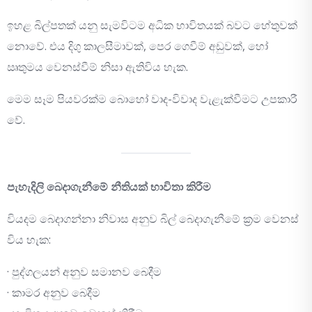
ඉහළ බිල්පතක් යනු සැමවිටම අධික භාවිතයක් බවට හේතුවක්
නොවේ. එය දිගු කාලසීමාවක්, පෙර ගෙවීම් අඩුවක්, හෝ
ඍතුමය වෙනස්වීම් නිසා ඇතිවිය හැක.
මෙම සෑම පියවරක්ම බොහෝ වාද-විවාද වැළැක්වීමට උපකාරී
වේ.
පැහැදිලි බෙදාගැනීමේ නීතියක් භාවිතා කිරීම
වියදම බෙදාගන්නා නිවාස අනුව බිල් බෙදාගැනීමේ ක්‍රම වෙනස්
විය හැක:
· පුද්ගලයන් අනුව සමානව බෙදීම
· කාමර අනුව බෙදීම