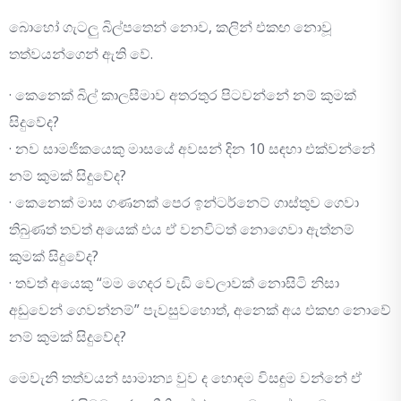
බොහෝ ගැටලු බිල්පතෙන් නොව, කලින් එකඟ නොවූ
තත්වයන්ගෙන් ඇති වේ.
· කෙනෙක් බිල් කාලසීමාව අතරතුර පිටවන්නේ නම් කුමක්
සිදුවේද?
· නව සාමජිකයෙකු මාසයේ අවසන් දින 10 සඳහා එක්වන්නේ
නම් කුමක් සිදුවේද?
· කෙනෙක් මාස ගණනක් පෙර ඉන්ටර්නෙට් ගාස්තුව ගෙවා
තිබුණත් තවත් අයෙක් එය ඒ වනවිටත් නොගෙවා ඇත්නම්
කුමක් සිදුවේද?
· තවත් අයෙකු “මම ගෙදර වැඩි වෙලාවක් නොසිටි නිසා
අඩුවෙන් ගෙවන්නම්” පැවසුවහොත්, අනෙක් අය එකඟ නොවේ
නම් කුමක් සිදුවේද?
මෙවැනි තත්වයන් සාමාන්‍ය වුව ද හොඳම විසඳුම වන්නේ ඒ