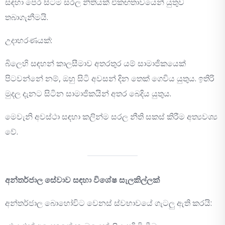
සඳහා පෙර සිටම සරල නීතියක් එකඟතාවයෙන් යුතුව
තබාගැනීමයි.
උදාහරණයක්:
බිලෙහි සඳහන් කාලසීමාව අතරතුර යම් සාමාජිකයෙක්
පිටවන්නේ නම්, ඔහු සිටි අවසන් දින තෙක් ගෙවිය යුතුය. ඉතිරි
මුදල දැනට සිටින සාමාජිකයින් අතර බෙදිය යුතුය.
මෙවැනි අවස්ථා සඳහා කලින්ම සරල නීති සකස් කිරීම අත්‍යවශ්‍ය
වේ.
අන්තර්ජාල සේවාව සඳහා විශේෂ සැලකිල්ලක්
අන්තර්ජාල බොහෝවිට වෙනස් ස්වභාවයේ ගැටලු ඇති කරයි: