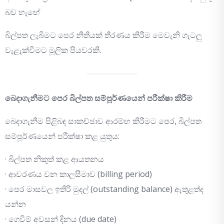
බව හැඟේ
බිල්පත ලැබීමට පෙර නීතියක් තීරණය කිරීම මෙවැනි ගැටලු
වැළැක්වීමට මූලික පියවරකි.
බෙදාගැනීමට පෙර බිල්පත සම්පූර්ණයෙන් පරීක්ෂා කිරීම
බෙදාගැනීම පිළිබඳ සාකච්ඡාව ආරම්භ කිරීමට පෙර, බිල්පත
සම්පූර්ණයෙන් පරීක්ෂා කළ යුතුය:
· බිල්පත නිකුත් කළ ආයතනය
· ආවරණය වන කාලසීමාව (billing period)
· පෙර මාසවල ඉතිරි මුදල් (outstanding balance) ඇතුළත්ද
යන්න
· ගෙවීම් අවසන් දිනය (due date)