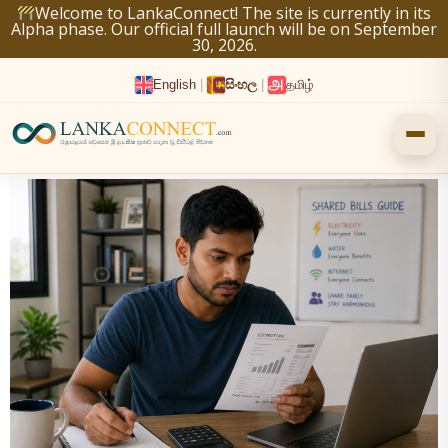
Skip
Welcome to LankaConnect! The site is currently in its
Alpha phase. Our official full launch will be on September
to
30, 2026.
content
English
|
සිංහල
|
தமிழ்