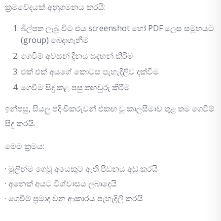
ක්‍රමවේදයක් අනුගමනය කරයි:
බිල්පත ලැබූ විට එය screenshot හෝ PDF ලෙස සමූහයට
(group) බෙදාගැනීම
ගෙවීම් අවසන් දිනය සඳහන් කිරීම
එක් එක් අයගේ කොටස පැහැදිලිව දක්වීම
ගෙවීම සිදු කළ පසු තහවුරු කිරීම
ඉන්පසු, සියලු පදිංචිකරුවන් එකඟ වූ කාලසීමාව තුළ තම ගෙවීම්
සිදු කරයි.
මෙම ක්‍රමය:
· මුලින්ම ගෙවූ අයෙකුට ඇති පීඩනය අඩු කරයි
· අනෙක් අයට විශ්වාසය ලබාදෙයි
· ගෙවීම් ප්‍රමාද වන ආකාරය පැහැදිලි කරයි