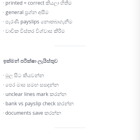
· printed = correct කියලා හිතීම
· general ප්‍රශ්න අසීම
· පැරණි payslips නොතබාගැනීම
· වාචික විස්තර විශ්වාස කිරීම
ඉක්මන් පරීක්ෂා ලැයිස්තුව
· මුල සිට කියවන්න
· පෙර මාස සමඟ සසඳන්න
· unclear lines mark කරන්න
· bank vs payslip check කරන්න
· documents save කරන්න