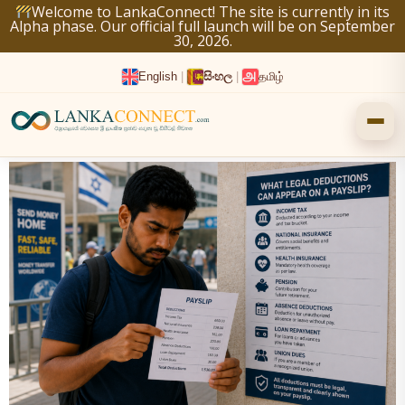
Skip
Welcome to LankaConnect! The site is currently in its
Alpha phase. Our official full launch will be on September
to
30, 2026.
content
English
|
සිංහල
|
தமிழ்