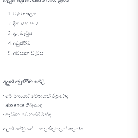
වැටුප් පත්‍ර පරීක්ෂා කිරීමේ ක්‍රමය
වැඩ කාලය
දින සහ පැය
දළ වැටුප
අඩුකිරීම්
අවසාන වැටුප
අලුත් අඩුකිරීම් පේළි
· මේ මාසයේ වෙනසක් තිබුණාද
· absence තිබුණාද
· ලේඛන වෙනස්වීමක්ද
අලුත් පේළියක් = සැලකිල්ලෙන් බලන්න