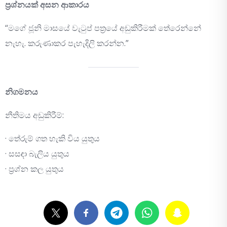
ප්‍රශ්නයක් අසන ආකාරය
“මගේ ජූනි මාසයේ වැටුප් පත්‍රයේ අඩුකිරීමක් තේරෙන්නේ
නැහැ. කරුණාකර පැහැදිලි කරන්න.”
නිගමනය
නීතිමය අඩුකිරීම්:
· තේරුම් ගත හැකි විය යුතුය
· සසඳා බැලිය යුතුය
· ප්‍රශ්න කල යුතුය