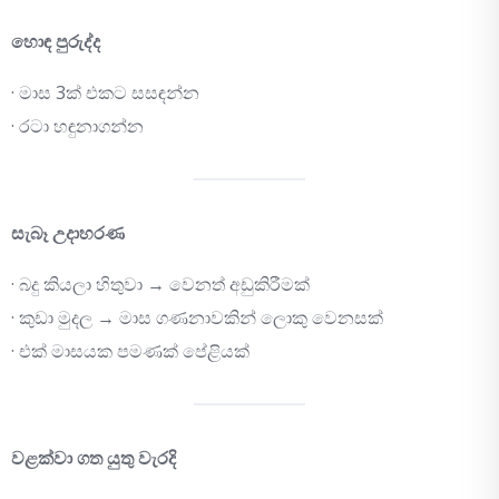
හොඳ පුරුද්ද
· මාස 3ක් එකට සසඳන්න
· රටා හඳුනාගන්න
සැබෑ උදාහරණ
· බදු කියලා හිතුවා → වෙනත් අඩුකිරීමක්
· කුඩා මුදල → මාස ගණනාවකින් ලොකු වෙනසක්
· එක් මාසයක පමණක් පේළියක්
වළක්වා ගත යුතු වැරදි