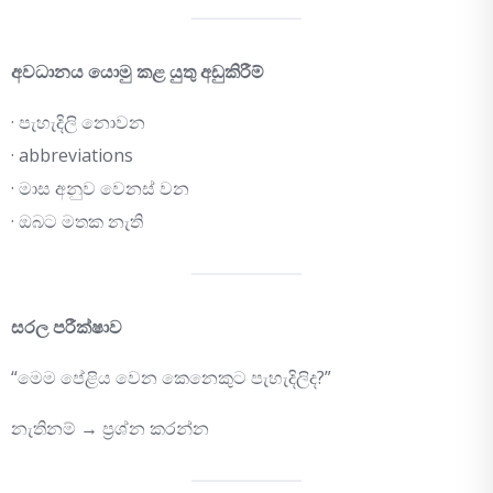
අවධානය යොමු කළ යුතු අඩුකිරීම්
· පැහැදිලි නොවන
· abbreviations
· මාස අනුව වෙනස් වන
· ඔබට මතක නැති
සරල පරීක්ෂාව
“මෙම පේළිය වෙන කෙනෙකුට පැහැදිලිද?”
නැතිනම් → ප්‍රශ්න කරන්න