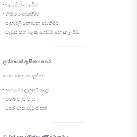
· වැඩ දින අඩු වීම
· නීතිමය අඩුකිරීම
· පැහැදිලි නොවන අඩුකිරීම
· වැටුප් සහ බැංකු ගෙවීම් නොගැලපීම
ප්‍රශ්නයක් ඇසීමට පෙර
මෙම තුන සසඳන්න:
· බැංකුවට ලැබුණු මුදල
· ඔබේ වැඩ පැය
· පෙර මාස වැටුප් පත්