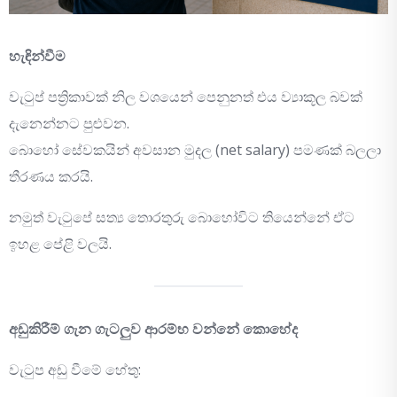
හැඳින්වීම
වැටුප් පත්‍රිකාවක් නිල වශයෙන් පෙනුනත් එය ව්‍යාකූල බවක්
දැනෙන්නට පුළුවන.
බොහෝ සේවකයින් අවසාන මුදල (net salary) පමණක් බලලා
තීරණය කරයි.
නමුත් වැටුපේ සත්‍ය තොරතුරු බොහෝවිට තියෙන්නේ ඒට
ඉහළ පේළි වලයි.
අඩුකිරීම් ගැන ගැටලුව ආරම්භ වන්නේ කොහේද
වැටුප අඩු වීමේ හේතු: