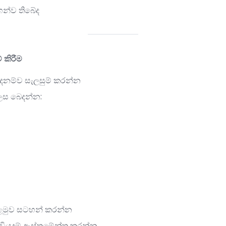
ටහන්ව තිබේද
 කිරීම
 පදනම්ව සැලසුම් කරන්න
ෙස බෙදන්න:
පළමුව සටහන් කරන්න
 වියදම් ඇස්තමේන්තු කරන්න