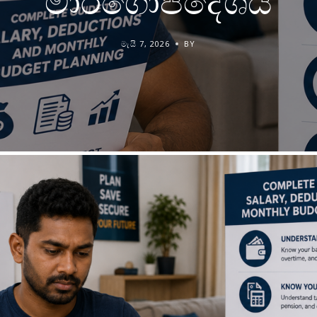
මාර්ගෝපදේශය
මැයි 7, 2026
BY