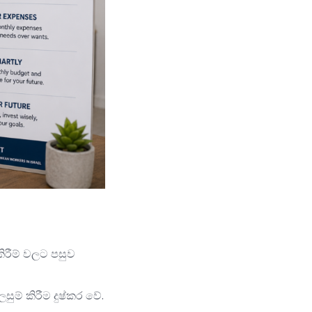
කිරීම් වලට පසුව
ුම් කිරීම දුෂ්කර වේ.