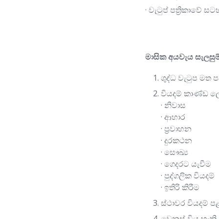
· වැටුප් පත්‍රිකාවේ ස
මාසික අයවැය සැලසුම්
ශුද්ධ වැටුප මත
වියදම් කාණ්ඩ ල
· නිවාස
· ආහාර
· ප්‍රවාහන
· දුරකථන
· සෞඛ්‍ය
· ගෙදරට යැවීම
· පුද්ගලික වියදම්
· ඉතිරි කිරීම
ස්ථාවර වියදම් 
වෙනස් විය හැකි