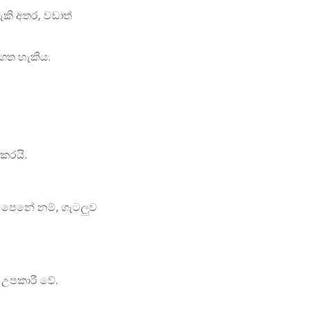
ැකි අතර, වඩාත්
ගත හැකිය.
කරයි.
් පෙනේ නම්, ගැටලුව
 උපකාරී වේ.