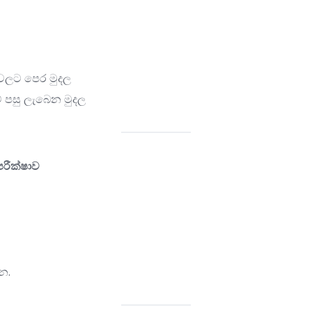
් වලට පෙර මුදල
ීම් පසු ලැබෙන මුදල
රීක්ෂාව
න.