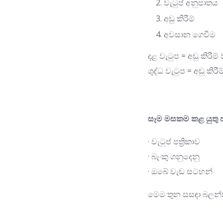
වැටුප් අනුපාතය
අඩු කිරීම්
අවසාන ගෙවීම
දළ වැටුප = අඩු කිරීම
ශුද්ධ වැටුප = අඩු කිර
සෑම මසකම කළ යුතු ප
· වැටුප් පත්‍රිකාව
· බැංකු ගනුදෙනු
· ඔබේ වැඩ සටහන්
මෙම තුන සසඳා බලන්