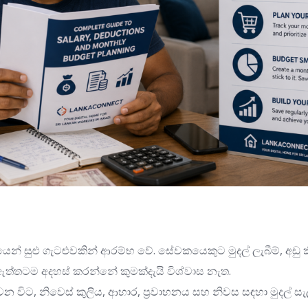
යයෙන් සුළු ගැටළුවකින් ආරම්භ වේ. සේවකයෙකුට මුදල් ලැබීම්, අඩු 
තටම අදහස් කරන්නේ කුමක්දැයි විශ්වාස නැත.
 විට, නිවෙස් කුලිය, ආහාර, ප්‍රවාහනය සහ නිවස සඳහා මුදල් සැලස