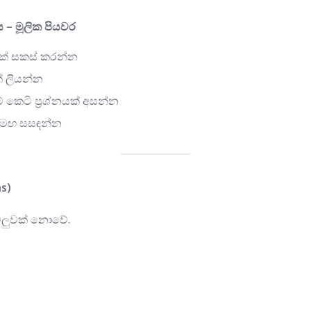
– මූලික පියවර
යක් සකස් කරන්න
් ලියන්න
 කෙටි ප්‍රශ්නයක් අසන්න
 සමඟ සසඳන්න
ns)
ැටලුවක් නොවේ.