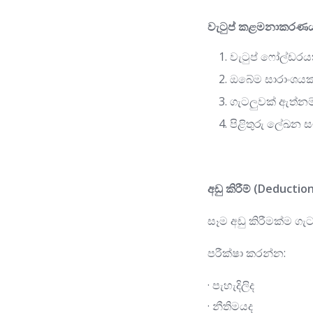
වැටුප් කළමනාකරණය 
වැටුප් ෆෝල්ඩර
ඔබේම සාරාංශයක
ගැටලුවක් ඇත්නම්
පිළිතුරු ලේඛන
අඩු කිරීම් (Deductio
සෑම අඩු කිරීමක්ම ග
පරීක්ෂා කරන්න:
· පැහැදිලිද
· නීතිමයද