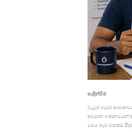
හැඳින්වීම
වැටුප් ගැටළු සාමාන්‍
අවසාන ගණනයෙන් ඇත්
මෙය සෑම මසකම සිදුවන