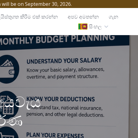
h will be on September 30, 2026.
යිස්තුගත කිරීම එක් කරන්න
අපව අමතන්න
ගැන
සිංහල
ක අයවැය
ූර්ණ