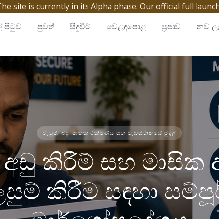
site is currently in its Alpha phase. Our official full launc
් පිටුව
පුවත්
සිදුවීම්
වෙළඳපොළ
ප්‍රජාව
නව ලැ
වැටුප්, බදු, ජාතික රක්ෂණය සහ වැඩස්ථානයේ මුදල්
, අඩු කිරීම් සහ මාසි
සුම් කිරීම සඳහා සම්ප