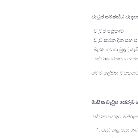
වැටුප් සම්බන්ධ වැද
· වැටුප් පත්‍රිකාව
· වැඩ කරන දින සහ
· බැංකු හරහා මුදල් යැව
· සේවායෝජකයා සමඟ
මෙම ලේඛන මතකයට ව
මාසික වැටුප තේරුම් 
සේවකයෙකුට තේරුම් ග
වැඩ කළ පැය 