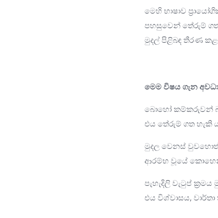
මෙහි භාෂාව ප්‍රායෝග
පහසුවෙන් තේරුම් ගත
මුදල් පිළිබඳ තීරණ
මෙම විෂය ගැන අවධාන
බොහෝ කම්කරුවන් බැ
එය තේරුම් ගත හැකි ය
මුදල වෙනස් වුවහොත්
ආරම්භ වූයේ කොහෙන්
පැහැදිලි වැටුප් ක්‍රම
එය විශ්වාසය, වාර්ත