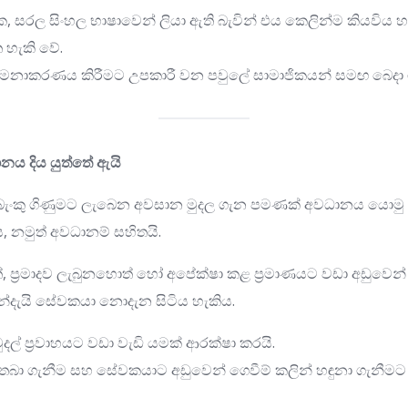
ික, සරල සිංහල භාෂාවෙන් ලියා ඇති බැවින් එය කෙලින්ම කියවිය හ
 හැකි වේ.
 කළමනාකරණය කිරීමට උපකාරී වන පවුලේ සාමාජිකයන් සමඟ බෙදා 
ය දිය යුත්තේ ඇයි
ංකු ගිණුමට ලැබෙන අවසාන මුදල ගැන පමණක් අවධානය යොමු 
, නමුත් අවධානම් සහිතයි.
, ප්‍රමාදව ලැබුනහොත් හෝ අපේක්ෂා කළ ප්‍රමාණයට වඩා අඩුවෙන
දැයි සේවකයා නොදැන සිටිය හැකිය.
ය මුදල් ප්‍රවාහයට වඩා වැඩි යමක් ආරක්ෂා කරයි.
ා තබා ගැනීම සහ සේවකයාට අඩුවෙන් ගෙවීම් කලින් හඳුනා ගැනීමට