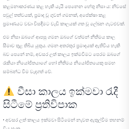
කළමනාකරණය කළ හැකි යැයි පෙනෙන හේතු නිසා ය: නිවසේ
පවුල් තත්වයක්, ප්‍රමාද වූ ගුවන් ගමනක්, අපේක්ෂා කළ
ප්‍රමාණයට වඩා විසඳීමට වැඩි කාලයක් ගත වූ ලේඛන ගැටළුවක්.
එම නිසා ඔබගේ ආපසු ගමන ඔබගේ වත්මන් නීතිමය කාල
සීමාව තුළ තිබිය යුතුය. ගමන අතරතුර ප්‍රමාදයක් ඇතිවිය හැකි
බව පෙනේ නම්, අවසර ලත් කාලය ඉක්මවීමට පෙරම ඔබගේ
රැකියා නියෝජිතයාගේ හෝ නීතිමය නියෝජිතයෙකු සමඟ
සම්බන්ධ වීම වැදගත් වේ.
වීසා කාලය ඉක්මවා රැදී
සිටීමේ ප්‍රතිවිපාක
• අවසර ලත් කාලය ඉක්මවා සිටීමෙන් නැවත ඇතුල්වීම තහනම්
විය හැක.