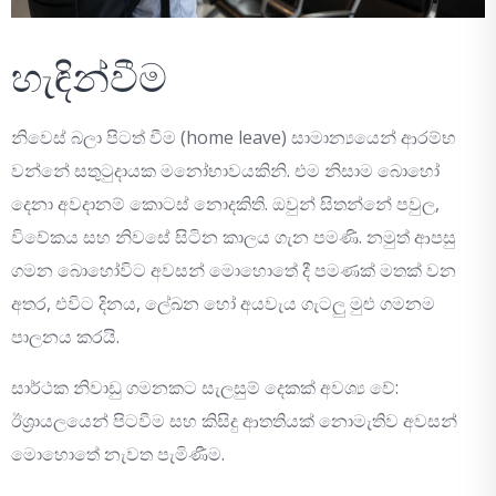
හැඳින්වීම
නිවෙස් බලා පිටත් වීම (home leave) සාමාන්‍යයෙන් ආරම්භ
වන්නේ සතුටුදායක මනෝභාවයකිනි. එම නිසාම බොහෝ
දෙනා අවදානම් කොටස් නොදකිති. ඔවුන් සිතන්නේ පවුල,
විවේකය සහ නිවසේ සිටින කාලය ගැන පමණි. නමුත් ආපසු
ගමන බොහෝවිට අවසන් මොහොතේ දී පමණක් මතක් වන
අතර, එවිට දිනය, ලේඛන හෝ අයවැය ගැටලු මුළු ගමනම
පාලනය කරයි.
සාර්ථක නිවාඩු ගමනකට සැලසුම් දෙකක් අවශ්‍ය වේ:
ඊශ්‍රායලයෙන් පිටවීම සහ කිසිදු ආතතියක් නොමැතිව අවසන්
මොහොතේ නැවත පැමිණීම.