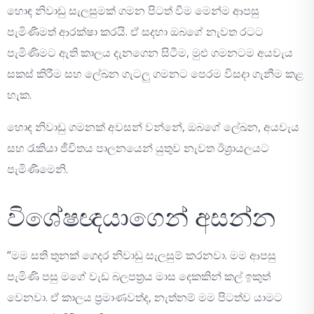
හොඳ නිවාඩු සැලසුමක් ගමන පිටත් වීම මෙන්ම ආපසු
පැමිණීමත් ආරක්ෂා කරයි. ඒ සදහා ඔබගේ නැවත රටට
පැමිණිමට ඇති කාලය දැනගෙන සිටීම, මුළු ගමනටම අයවැය
සකස් කිරීම සහ ලේඛන ගැටලු ගමනට පෙරම විසදා ගැනීම කළ
හැක.
හොඳ නිවාඩු ගමනක් අවසන් වන්නේ, ඔබගේ ලේඛන, අයවැය
සහ රැකියා ජීවිතය පාලනයෙන් යුතුව නැවත ඊශ්‍රායලයට
පැමිණීමෙනි.
විශේෂඥයාගෙන් අසන්න
“මම සති තුනක් ගෙදර නිවාඩු සැලසුම් කරනවා. මම ආපසු
පැමිණි පසු මගේ වැඩ බලපත්‍රය මාස දෙකකින් කල් ඉකුත්
වෙනවා. ඒ කාලය ප්‍රමාණවත්ද, නැත්නම් මම පිටත්ව යාමට