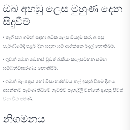
ඔබ අහඹු ලෙස මුහුණ දෙන
සිදුවීම්
• තෑගි සහ ගමන් සඳහා අධික ලෙස වියදම් කර, ආපසු
පැමිණීමේදී පළමු දින සඳහා යම් ආරක්ෂක මුදල් නොතිබීම.
• ගුවන් ගමන වෙනස් වුවත් රැකියා කාලසටහන සමඟ
සම්බන්ධීකරණය නොකිරීම.
• ගමන් බලපත්‍රය හෝ වීසා තත්ත්වය කල් ඉකුත් වීමේ දිනය
අසන්නට පැමිණ තිබීමේ ගැටළුව පැහැදිලි වන්නේ ආපසු පිටත්
වන විට පමණි.
නිගමනය