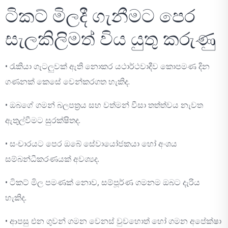
ටිකට් මිලදී ගැනීමට පෙර
සැලකිලිමත් විය යුතු කරුණු
• රැකියා ගැටලුවක් ඇති නොකර යථාර්ථවාදීව කොපමණ දින
ගණනක් කෙසේ වෙන්කරගත හැකිද.
• ඔබගේ ගමන් බලපත්‍රය සහ වත්මන් වීසා තත්ත්වය නැවත
ඇතුල්වීමට සුරක්ෂිතද.
• සංචාරයට පෙර ඔබේ සේවායෝජකයා හෝ අංශය
සම්බන්ධීකරණයක් අවශ්‍යද.
• ටිකට් මිල පමණක් නොව, සම්පූර්ණ ගමනම ඔබට දැරිය
හැකිද.
• ආපසු එන ගුවන් ගමන වෙනස් වුවහොත් හෝ ගමන අපේක්ෂා