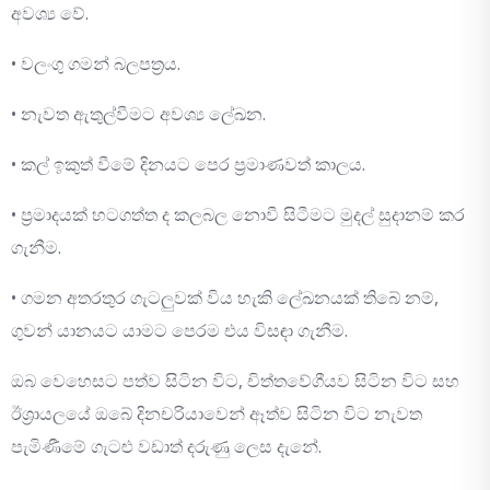
අවශ්‍ය වේ.
• වලංගු ගමන් බලපත්‍රය.
• නැවත ඇතුල්වීමට අවශ්‍ය ලේඛන.
• කල් ඉකුත් වීමේ දිනයට පෙර ප්‍රමාණවත් කාලය.
• ප්‍රමාදයක් හටගත්ත ද කලබල නොවී සිටීමට මුදල් සුදානම් කර
ගැනීම.
• ගමන අතරතුර ගැටලුවක් විය හැකි ලේඛනයක් තිබේ නම්,
ගුවන් යානයට යාමට පෙරම එය විසඳා ගැනීම.
ඔබ වෙහෙසට පත්ව සිටින විට, චිත්තවේගීයව සිටින විට සහ
ඊශ්‍රායලයේ ඔබේ දිනචරියාවෙන් ඈත්ව සිටින විට නැවත
පැමිණීමේ ගැටළු වඩාත් දරුණු ලෙස දැනේ.