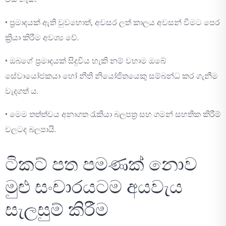
• ප්‍රමාදයක් ඇති වුවහොත්, අවසර ලත් කාලය අවසන් වීමට පෙර
ක්‍රියා කිරීම අවශ්‍ය වේ.
• ඔබගේ ‍ප්‍රමාදයක් සිදුවිය හැකි නම් වහාම ඔබේ
සේවායෝජකයා හෝ නීති නියෝජිතයෙකු සම්බන්ධ කර ගැනීම
වැදගත්‍ ය.
• මෙම තත්ත්වය අනාගත රැකියා බලපත්‍ර සහ ගමන් සහතික කිරීම්
වලටද බලපායි.
ටිකට් පත පමණක් නොව
මුළු සංචාරයටම අයවැය
සැලසුම් කිරීම