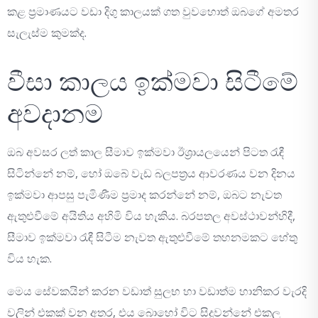
කළ ප්‍රමාණයට වඩා දිගු කාලයක් ගත වුවහොත් ඔබගේ අමතර
සැලැස්ම කුමක්ද.
වීසා කාලය ඉක්මවා සිටීමේ
අවදානම
ඔබ අවසර ලත් කාල සීමාව ඉක්මවා ඊශ්‍රායලයෙන් පිටත රැඳී
සිටින්නේ නම්, හෝ ඔබේ වැඩ බලපත්‍රය ආවරණය වන දිනය
ඉක්මවා ආපසු පැමිණීම ප්‍රමාද කරන්නේ නම්, ඔබට නැවත
ඇතුළුවීමේ අයිතිය අහිමි විය හැකිය. බරපතල අවස්ථාවන්හිදී,
සීමාව ඉක්මවා රැඳී සිටීම නැවත ඇතුළුවීමේ තහනමකට හේතු
විය හැක.
මෙය සේවකයින් කරන වඩාත් සුලභ හා වඩාත්ම හානිකර වැරදි
වලින් එකක් වන අතර, එය බොහෝ විට සිදුවන්නේ එකල