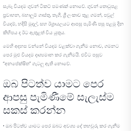
සැබෑ වියදම ගුවන් ටිකට් පමණක් නොවේ. ගුවන් තොටුපළ
ප්‍රවාහන, බහාලුම් ගාස්තු, තෑගි, ශ්‍රී ලංකාව තුළ ගමන්, පවුල්
වියදම්, හදිසි මුදල්, සහ ඊශ්‍රායලයට ආපසු පැමිණි පසු පළමු දින
කිහිපය ද ඊට ඇතුළත් විය යුතුය.
මෙහි අදහස වන්නේ වියදම වළක්වා ගැනීම නොව, ගමනට
පෙර මුළු වියදම දෘශ්‍යමාන කර ගැනීමයි. එවිට පසුව
“අනපේක්ෂිත” ගැටලු ඇති නොවේ.
ඔබ පිටත්ව යාමට පෙර
ආපසු පැමිණීමේ සැලැස්ම
සකස් කරන්න
• ඔබ පිටත්ව යාමට පෙර ඔබට අවශ්‍ය දේ තහවුරු කර ගැනීම