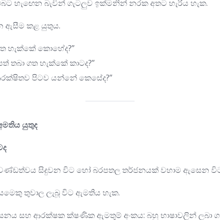
බට හැඟෙන බැවින් ගැටලුව ඉක්මනින් නරක අතට හැරිය හැක.
ශ්න ඇසීම කළ යුතුය.
දා ගත හැක්කේ කොහේද?”
් තබා ගත හැක්කේ කාටද?”
 ආරක්ෂිතව පිටව යන්නේ කෙසේද?”
මතිය යුතුද
ටද
ප්‍රචණ්ඩත්වය සිදුවන විට හෝ බරපතල තර්ජනයක් වහාම ඇසෙන ව
යමෙකු තුවාල ලැබූ විට ඇමතිය හැක.
ංසනය සහ ආරක්ෂක ක්ෂණික ඇමතුම් අංකය: බහු භාෂාවලින් ලබා 