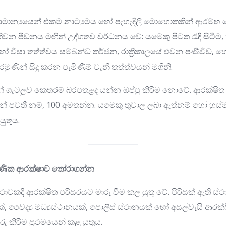
සාමාන්‍යයෙන් එකම නාට්‍යමය හෝ පැහැදිලි මොහොතකින් ආරම
න පීඩනය මඟින් උද්ගතව වර්ධනය වේ: යමෙකු පිටත රැඳී සිටීම,
් හෝ වීසා තත්ත්වය සම්බන්ධ තර්ජන, රාත්‍රීකාලයේ එවන පණිවිඩ, 
මුණින් සිදු කරන පැමිණීම් වැනි තත්ත්වයන් මගිනි.
නේ ගැටලුව කෙතරම් බරපතළද යන්න ඔප්පු කිරීම නොවේ. ආරක්ෂිත
ෙමින් පවතී නම්, 100 අමතන්න. යමෙකු තුවාල ලබා ඇත්නම් හෝ හු
ුතුය.
්ෂණික ආරක්ෂාව තෝරාගන්න
ාවකදී ආරක්ෂිත පරිසරයට මාරු වීම කල යුතු වේ. පිරිසක් ඇති ස්
, වෛද්‍ය මධ්‍යස්ථානයක්, පොලිස් ස්ථානයක් හෝ අසල්වැසි ආරක
ු කිරීම ප්‍රථමයෙන් කළ යුතුය.