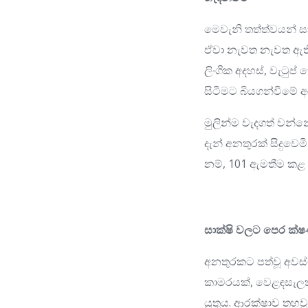
මෙවැනි තත්ත්වයන් 
ඒවා නැවත නැවත ඇතිව
ලිංගික අදහස්, වැටුප
සිටීමට බියගන්වීමේ අර
මුලින්ම වැදගත් වන්
දැන් අනතුරක් සිදුව
නම්, 101 ඇමතීම කළ ය
සාක්ෂි වලට පෙර ක
අනතුරකට පත්වූ අවස්ථ
කාමරයක්, වෙළඳසැලක්
යුතුය. ආරක්ෂාව තහවුර