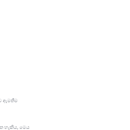
ිට ඇමතීම
ගත හැකිය, මෙය