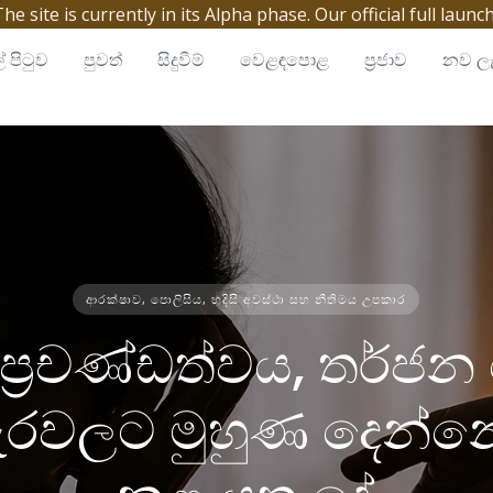
site is currently in its Alpha phase. Our official full launc
් පිටුව
පුවත්
සිදුවීම්
වෙළඳපොළ
ප්‍රජාව
නව ලැ
ආරක්ෂාව, පොලිසිය, හදිසි අවස්ථා සහ නීතිමය උපකාර
ප්‍රචණ්ඩත්වය, තර්ජ
හැරවලට මුහුණ දෙන්න