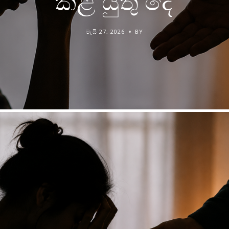
කළ යුතු දේ
මැයි 27, 2026
BY