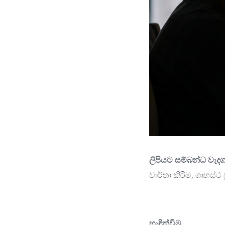
ලිපියට සම්බන්ධ වැදග
වාර්තා කිරීම, ගෘහස්
හැඳින්වීම