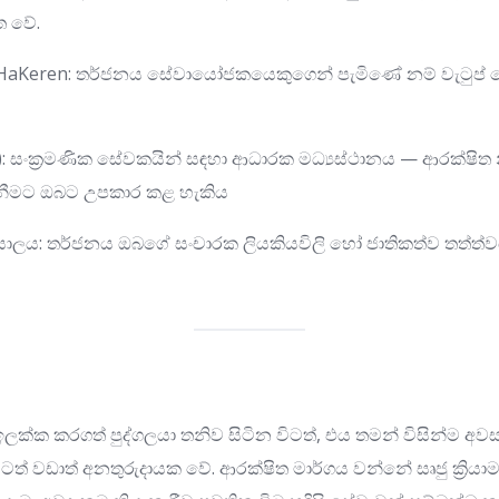
 වේ.
— HaKeren: තර්ජනය සේවායෝජකයෙකුගෙන් පැමිණේ නම් වැටු
ව්): සංක්‍රමණික සේවකයින් සඳහා ආධාරක මධ්‍යස්ථානය — ආරක්ෂිත
ැනීමට ඔබට උපකාර කළ හැකිය
්යාලය: තර්ජනය ඔබගේ සංචාරක ලියකියවිලි හෝ ජාතිකත්ව තත්ත
ලක්ක කරගත් පුද්ගලයා තනිව සිටින විටත්, එය තමන් විසින්ම අවස
් වඩාත් අනතුරුදායක වේ. ආරක්ෂිත මාර්ගය වන්නේ සෘජු ක්‍රියාම