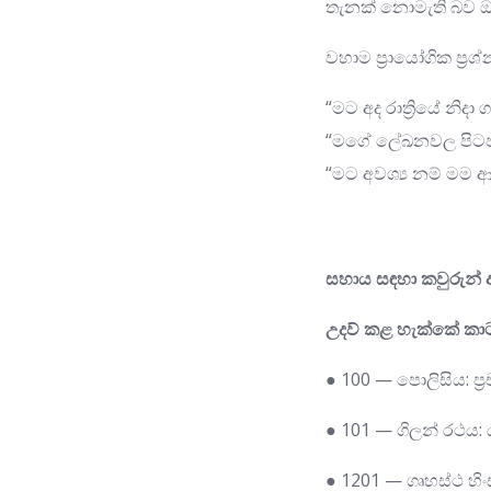
තැනක් නොමැති බව ඔ
වහාම ප්‍රායෝගික ප්‍ර
“මට අද රාත්‍රියේ නි
“මගේ ලේඛනවල පිටපත
“මට අවශ්‍ය නම් මම
සහාය සඳහා කවුරුන් අ
උදව් කළ හැක්කේ කා
● 100 — පොලිසිය: 
● 101 — ගිලන් රථය: 
● 1201 — ගෘහස්ථ හි