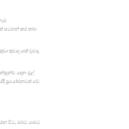
නෑම
ක් සටහන් කර තබා
ුඩා තුවාලයක් වුවද,
සන්සුන්ව දෙන මුල්
දී ප්‍රයෝජනවත් වේ.
කරන විට, ඔබට යාමට