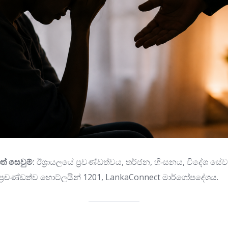
ත් සෙවුම්:
ඊශ්‍රායලයේ ප්‍රචණ්ඩත්වය, තර්ජන, හිංසනය, විදේශ ස
ථ ප්‍රචණ්ඩත්ව හොට්ලයින් 1201, LankaConnect මාර්ගෝපදේශය.