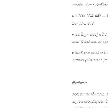
නොමිලේ සහ රහසිගත
● 1-800-354-442 
සම්බන්ධ නම්
● මෙසිලා (ටෙල් අවි
පෙන්වීමක් සොයා ග
● ඔබේ තානාපති කාර
උපකාර ලබා ගත හැක.
නිගමනය
තර්ජන සහ හිංසනය, ඉ
බලාපොරොත්තු වන විටත