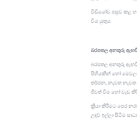
වීඩියෝව පසුව කළ හැක
විය යුතුය.
බරපතල අනතුරු ඇඟව
බරපතල අනතුරු ඇඟවීමේ
පිහියකින් හෝ මෙවලමක
තර්ජන, නැවත නැවත 
ජීවත් වීම හෝ වැඩ කි
ක්‍රියා කිරීමට පෙර
උදව් ඉල්ලා සිටීම ස