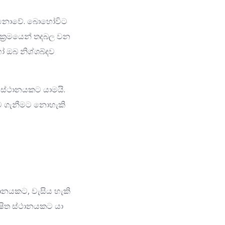
්භ නොවේ. බොහෝවිට
 ක්‍රමයෙන් තදබල වන
හෝ ඔබ නිශ්ශබ්දව
 ස්ථානයකට යාමයි.
ස්ම ගැනීමට නොහැකි
ථානයකට, වැසිය හැකි
්ෂිත ස්ථානයකට යා