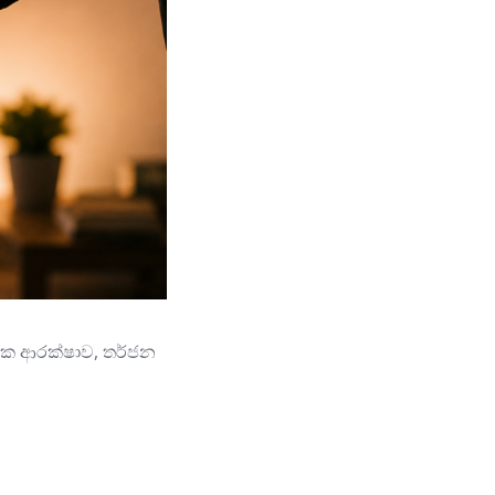
ේවක ආරක්ෂාව, තර්ජන