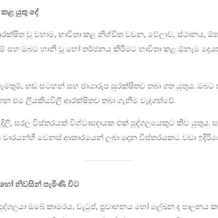
 කළ යුතු දේ
 ආරක්ෂිත වූ වහාම, භාවිතා කළ නිශ්චිත වචන, වේලාව, ස්ථානය, ඕ
ම් සහ ඔබට හානි වූ හෝ තර්ජනය කිරීමට භාවිතා කළ ඕනෑම දෙය
මතුම්, හඬ සටහන් සහ ඡායාරූප සුරක්ෂිතව තබා ගත යුතුය. ඔබට ක
ාගෙන එම ලියකියවිලි ආරක්ෂිතව තබා ගැනීම වැදගත්වේ.
ැහැදිලි, සරල විස්තරයක් විශ්වාසදායක එක් පුද්ගලයෙකුට කිව යුතුය. 
විධ වාරයන්හි වෙනස් ආකාරයෙන් ලබා දෙන විස්තරයකට වඩා ඉදිරියේ
හෝ නිවසින් පැමිණි විට
ද්ගලයා ඔබේ කාමරය, වැටුප්, ප්‍රවාහනය හෝ ලේඛන ද පාලනය 