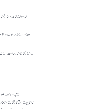
ප් හෝ ලේඛනවලට
 නිවාස නීතිමය මග
්වයට බලපාන්නේ නම්
න් වේ යැයි
ාර්ග ගැනීමයි: පළමුව