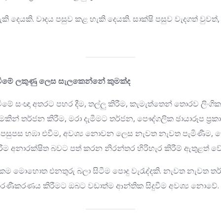
ි දෙයකි. වාදය පසුව කළ හැකි දෙයකි. සාක්ෂි පසුව වැදගත් වුවත්
ීමේ ලකුණු ලෙස සැලකෙන්නේ කුමක්ද
 සංඥා අතරට පහර දීම, තල්ලු කිරීම, කැමැත්තෙන් තොරව ලිංගික ස
ින් තර්ජන කිරීම, මරා දැමීමට තර්ජන, පෞද්ගලික ඡායාරූප ප්‍රක
පසුපස හඹා එවීම, අවශ්‍ය නොවන ලෙස නැවත නැවත පැමිණීම, හ
රීම අනාරක්ෂිත බවට පත් කරන නිරන්තර හිරිහැර කිරීම් ඇතුළත් වේ
 නරකම මොහොත එනතුරු බලා සිටීම පොදු වැරැද්දකි. නැවත නැවත තර
ාධාරණීකරණය කිරීමට ඔබට වඩාත්ම ආන්තික සිදුවීම අවශ්‍ය නොවේ.