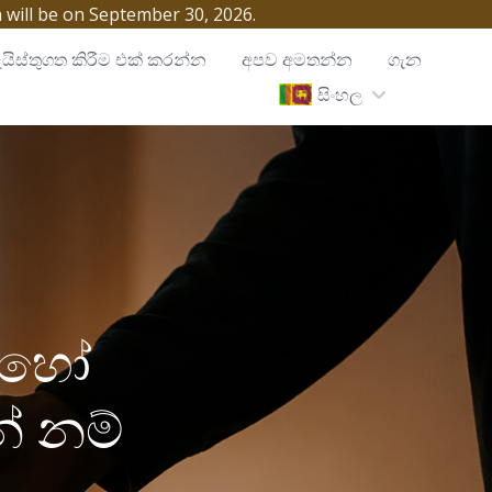
h will be on September 30, 2026.
යිස්තුගත කිරීම එක් කරන්න
අපව අමතන්න
ගැන
සිංහල
න හෝ
ේ නම්