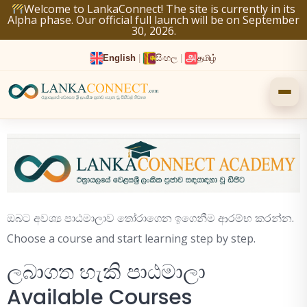
Skip
Welcome to LankaConnect! The site is currently in its
Alpha phase. Our official full launch will be on September
to
30, 2026.
content
English
|
සිංහල
|
தமிழ்
ඔබට අවශ්‍ය පාඨමාලාව තෝරාගෙන ඉගෙනීම ආරම්භ කරන්න.
Choose a course and start learning step by step.
ලබාගත හැකි පාඨමාලා
Available Courses