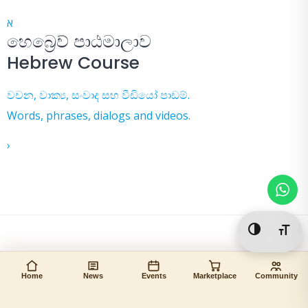
א
හෙබ්‍රෙව් පාඨමාලාව
Hebrew Course
වචන, වාක්‍ය, සංවාද සහ වීඩියෝ පාඩම්.
Words, phrases, dialogs and videos.
›
Toggle Hi
Togg
Home
News
Events
Marketplace
Community