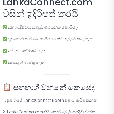
LankaConnect.com
විසින් ඉදිරිපත් කරයි
සහභාගීත්වය සම්පූර්ණයෙන්ම නොමිලේ
ප්‍රසංගයට පැමිණෙන සියල්ලන්ට ඉල්ලුම් කළ හැක
අමතර ගෙවීමක් නැත
සැඟවුණු ගාස්තු නැත
සහභාගී වන්නේ කෙසේද
1.
ප්‍රසංගයේ LankaConnect Booth එකට පැමිණෙන්න
2.
LankaConnect.com හිදී නොමිලේ ලියාපදිංචි වන්න