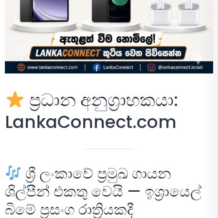
ප්‍රධාන අනුග්‍රාහකයා:
LankaConnect.com
ශ්‍රී ලංකාවේ ප්‍රමුඛ ගායන
ශිල්පීන් එකතු වෙයි — ඉශ්‍රායෙල්
බිමේ ප්‍රසංග රාත්‍රියකදී