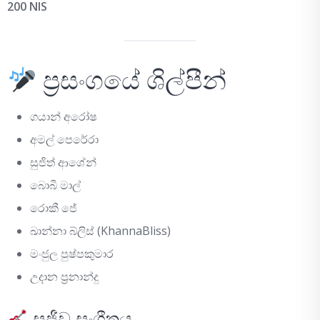
200 NIS
ප්‍රසංගයේ ශිල්පීන්
ගයාන් අරෝෂ
අමල් පෙරේරා
සුජිත් ආශේන්
බොබී මාල්
රොකී ජේ
ඛාන්නා බ්ලිස් (KhannaBliss)
මංජුල පුෂ්පකුමාර
උදාන ප්‍රනාන්දු
සජීව සංගීතය