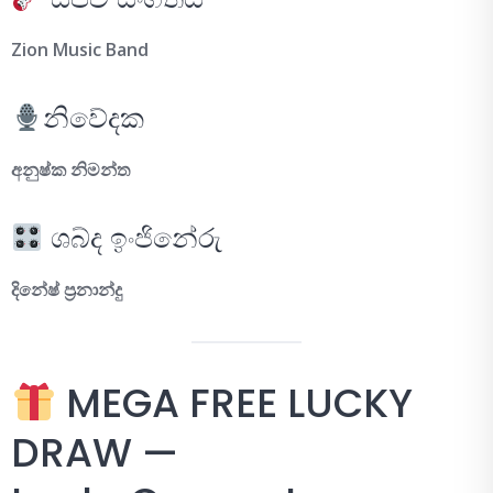
Zion Music Band
නිවේදක
අනුෂ්ක නිමන්ත
ශබ්ද ඉංජිනේරු
දිනේෂ් ප්‍රනාන්දු
MEGA FREE LUCKY
DRAW —