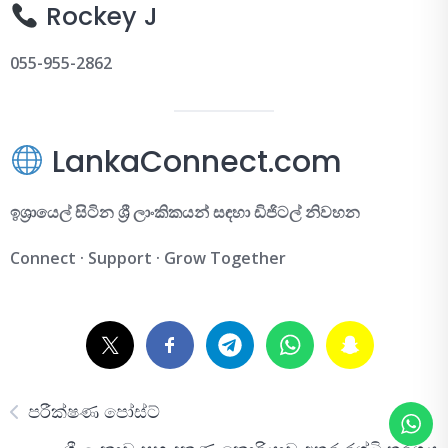
Rockey J
055-955-2862
LankaConnect.com
ඉශ්‍රායෙල් සිටින ශ්‍රී ලාංකිකයන් සඳහා ඩිජිටල් නිවහන
Connect · Support · Grow Together
පරීක්ෂණ පෝස්ට්