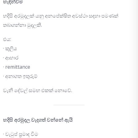
හැඳින්වීම
හදිසි අරමුදලක් යනු අනපේක්ෂිත අවස්ථා සඳහා පමණක්
තබාගන්නා මුදලකි.
එය:
· කුලිය
· ආහාර
· remittance
· අනාගත ඉතුරුම්
වැනි දේවල් සමඟ එකක් නොවේ.
හදිසි අරමුදල වැදගත් වන්නේ ඇයි
· වැටුප් ප්‍රමාද වීම