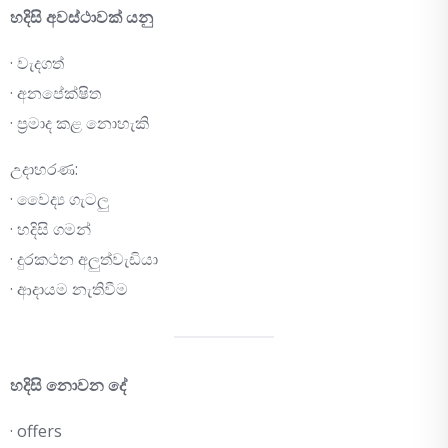
හදිසි අවස්ථාවක් යනු
· වැදගත්
· අනපේක්ෂිත
· ප්‍රමාද කළ නොහැකි
උදාහරණ:
· වෛද්‍ය ගැටලු
· හදිසි ගමන්
· දුරකථන අලුත්වැඩියා
· ආදායම නැතිවීම
හදිසි නොවන දේ
· offers