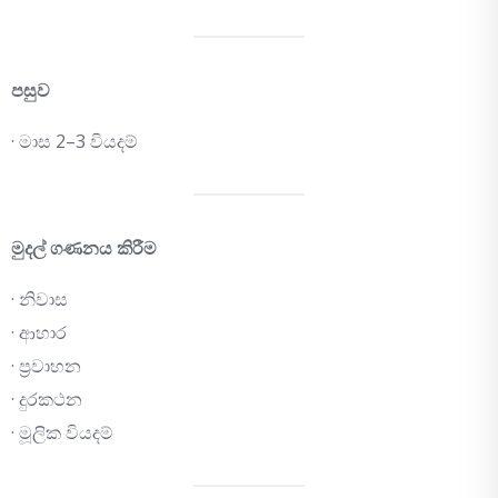
පසුව
· මාස 2–3 වියදම්
මුදල් ගණනය කිරීම
· නිවාස
· ආහාර
· ප්‍රවාහන
· දුරකථන
· මූලික වියදම්