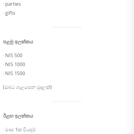
· parties
· gifts
පළමු ඉලක්කය
· NIS 500
· NIS 1000
· NIS 1500
(ඔබට ගැලපෙන මුදලක්)
ඊළඟ ඉලක්කය
· මාස 1ක වියදම්