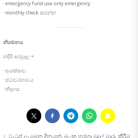
· emergency fund use only emergency
· monthly check කරන්න
නිගමනය
හදිසි අරමුදල =
· ආරක්ෂාව
· ස්ථාවරභාවය
· නිදහස
වැටුප් ලැබෙන දිනයන්, බැංකු හරහා මුදල් මාරු කිරීම