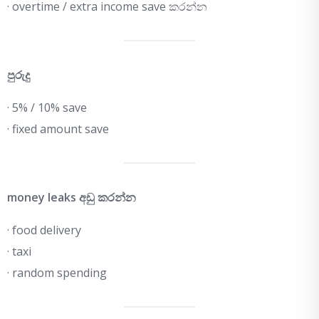
· overtime / extra income save කරන්න
පුරුදු
· 5% / 10% save
· fixed amount save
money leaks අඩු කරන්න
· food delivery
· taxi
· random spending