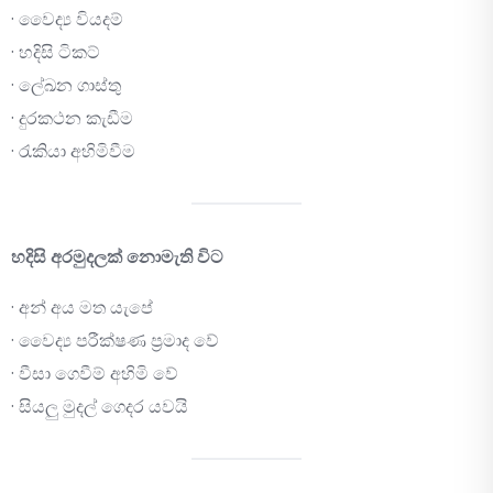
· වෛද්‍ය වියදම්
· හදිසි ටිකට්
· ලේඛන ගාස්තු
· දුරකථන කැඩීම
· රැකියා අහිමිවීම
හදිසි අරමුදලක් නොමැති විට
· අන් අය මත යැපේ
· වෛද්‍ය පරීක්ෂණ ප්‍රමාද වේ
· වීසා ගෙවීම් අහිමි වේ
· සියලු මුදල් ගෙදර යවයි