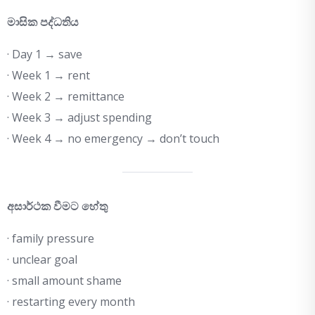
මාසික පද්ධතිය
· Day 1 → save
· Week 1 → rent
· Week 2 → remittance
· Week 3 → adjust spending
· Week 4 → no emergency → don’t touch
අසාර්ථක වීමට හේතු
· family pressure
· unclear goal
· small amount shame
· restarting every month