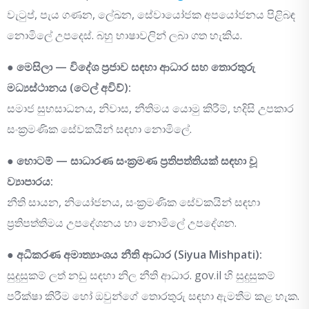
වැටුප්, පැය ගණන, ලේඛන, සේවායෝජක අපයෝජනය පිළිබඳ
නොමිලේ උපදෙස්. බහු භාෂාවලින් ලබා ගත හැකිය.
●
මෙසිලා — විදේශ ප්‍රජාව සඳහා ආධාර සහ තොරතුරු
මධ්‍යස්ථානය (ටෙල් අවිව්):
සමාජ සුභසාධනය, නිවාස, නීතිමය යොමු කිරීම්, හදිසි උපකාර
සංක්‍රමණික සේවකයින් සඳහා නොමිලේ.
●
හොටම් — සාධාරණ සංක්‍රමණ ප්‍රතිපත්තියක් සඳහා වූ
ව්‍යාපාරය:
නීති සායන, නියෝජනය, සංක්‍රමණික සේවකයින් සඳහා
ප්‍රතිපත්තිමය උපදේශනය හා නොමිලේ උපදේශන.
●
අධිකරණ අමාත්‍යාංශය නීති ආධාර (Siyua Mishpati):
සුදුසුකම් ලත් නඩු සඳහා නිල නීති ආධාර. gov.il හි සුදුසුකම්
පරීක්ෂා කිරීම හෝ ඔවුන්ගේ තොරතුරු සඳහා ඇමතීම කළ හැක.