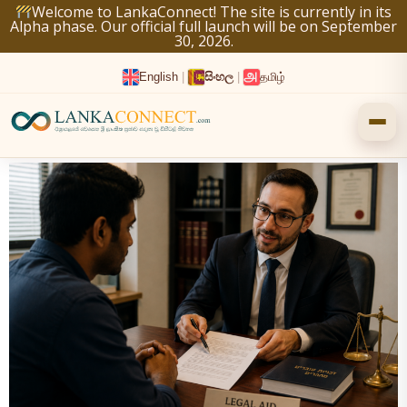
Skip
Welcome to LankaConnect! The site is currently in its
Alpha phase. Our official full launch will be on September
to
30, 2026.
content
English
|
සිංහල
|
தமிழ்