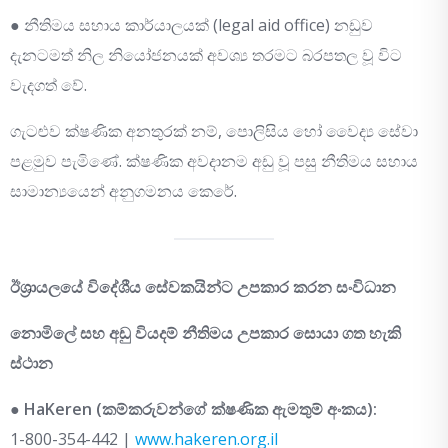
● නීතිමය සහාය කාර්යාලයක් (legal aid office) නඩුව
දැනටමත් නිල නියෝජනයක් අවශ්‍ය තරමට බරපතල වූ විට
වැදගත් වේ.
ගැටළුව ක්ෂණික අනතුරක් නම්, පොලිසිය හෝ වෛද්‍ය සේවා
පළමුව පැමිණේ. ක්ෂණික අවදානම අඩු වූ පසු නීතිමය සහාය
සාමාන්‍යයෙන් අනුගමනය කෙරේ.
ඊශ්‍රායලයේ විදේශීය සේවකයින්ට උපකාර කරන සංවිධාන
නොමිලේ සහ අඩු වියදම් නීතිමය උපකාර සොයා ගත හැකි
ස්ථාන
●
HaKeren (කම්කරුවන්ගේ ක්ෂණික ඇමතුම් අංකය):
1-800-354-442 |
www.hakeren.org.il