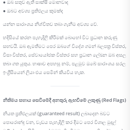
● ඔබ සතුව ඇති සාක්ෂි මොනවාද
● ඔබට අවශ්‍ය ප්‍රතිඵලය කුමක්ද
යන්න සාරාංශය නිශ්චිතව තබා ගැනීම අවශ්‍ය වේ.
හදිසියේ කරන පැහැදිලි කිරීමක් බොහෝ විට ප්‍රධාන කරුණු
සඟවයි. ඔබ ඇමතීමට පෙර ඔබගේ විදේශ ගමන් බලපත්‍ර විස්තර,
වීසා විස්තර, සේවායෝජක විස්තර සහ ප්‍රධාන ලේඛන ඔබ අසල
තබා ගත යුතුය. භාෂාව අපහසු නම්, පළමුව ඔබේ සාරාංශය සරල
ඉංග්‍රීසියෙන් ලියා එය සෙමින් කියවිය හැක.
නීතිමය සහාය සෙවීමේදී අනතුරු ඇඟවීමේ ලකුණු (Red Flags)
නියත ප්‍රතිඵලයක් (guaranteed result) ලබාදෙන බවට
පොරොන්දු වන, වැඩය පැහැදිලි කර දීමට පෙර විශාල මුදල්