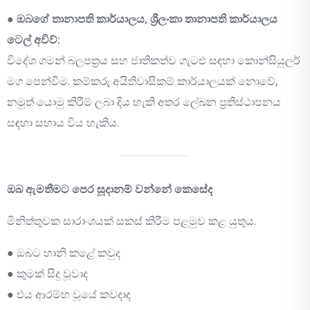
●
ඔබගේ තානාපති කාර්යාලය, ශ්‍රීලංකා තානාපති කාර්යාලය
ටෙල් අවිව්:
විදේශ ගමන් බලපත්‍රය සහ ජාතිකත්ව ගැටළු සඳහා කොන්සියුලර්
මග පෙන්වීම. කම්කරු අයිතිවාසිකම් කාර්යාලයක් නොවේ,
නමුත් යොමු කිරීම් ලබා දිය හැකි අතර ලේඛන ප්‍රතිස්ථාපනය
සඳහා සහාය විය හැකිය.
ඔබ ඇමතීමට පෙර සූදානම් වන්නේ කෙසේද
මිනිත්තුවක සාරාංශයක් සකස් කිරීම පළමුව කළ යුතුය.
● ඔබට හානි කළේ කවුද
● කුමක් සිදු වූවාද
● එය ආරම්භ වූයේ කවදාද