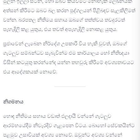
මුලින් ඉල්ලා සිටින, හෝ ඔබට කියවීමට නොහැකි ලේඛනයක්
අත්සන් කිරීමට ඔබට බල කරන පුද්ගලයන් පිළිබඳව සැලකිලිමත්
වන්න. බරපතල නීතිමය සහාය ඔබගේ තත්ත්වය තවදුරටත්
පැහැදිලි කළ යුතුය, එය තවත් අපැහැදිලි නොකළ යුතුය.
ප්‍රජාවෙන් ලැබෙන නිර්දේශ උපකාරී විය හැකි වුවත්, ඔබගේ
ගැටලුව සම්බන්ධව සැබැවින්ම එම කාර්යාලය හෝ නීතිඥයා
විසින් කටයුතු කරන්නේද යන්න තහවුරු කිරීමේ අවශ්‍යතාවයට
එය ආදේශකයක් නොවේ.
නිගමනය
හොඳ නීතිමය සහාය වඩාත් ඵලදායී වන්නේ ගැටලුව
ආරම්භයේදීම නිවැරදිව ගැළපෙන විටය. බොහෝ සේවකයින්ට
පළමුව උසාවියක් අවශ්‍ය නොවේ. ඔවුන්ට අවශ්‍ය වන්නේ