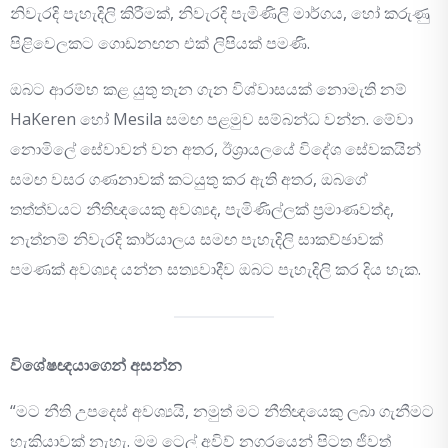
නිවැරදි පැහැදිලි කිරීමක්, නිවැරදි පැමිණිලි මාර්ගය, හෝ කරුණු
පිළිවෙලකට ගොඩනඟන එක් ලිපියක් පමණි.
ඔබට ආරම්භ කළ යුතු තැන ගැන විශ්වාසයක් නොමැති නම්
HaKeren හෝ Mesila සමඟ පළමුව සම්බන්ධ වන්න. මේවා
නොමිලේ සේවාවන් වන අතර, ඊශ්‍රායලයේ විදේශ සේවකයින්
සමඟ වසර ගණනාවක් කටයුතු කර ඇති අතර, ඔබගේ
තත්ත්වයට නීතිඥයෙකු අවශ්‍යද, පැමිණිල්ලක් ප්‍රමාණවත්ද,
නැත්නම් නිවැරදි කාර්යාලය සමඟ පැහැදිලි සාකච්ඡාවක්
පමණක් අවශ්‍යද යන්න සත්‍යවාදීව ඔබට පැහැදිලි කර දිය හැක.
විශේෂඥයාගෙන් අසන්න
“මට නීති උපදෙස් අවශ්‍යයි, නමුත් මට නීතිඥයෙකු ලබා ගැනීමට
හැකියාවක් නැහැ. මම ටෙල් අවිව් නගරයෙන් පිටත ජීවත්