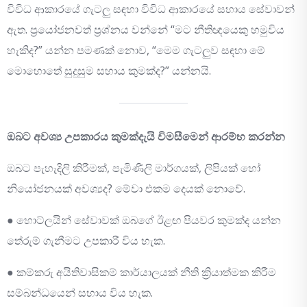
විවිධ ආකාරයේ ගැටලු සඳහා විවිධ ආකාරයේ සහාය සේවාවන්
ඇත. ප්‍රයෝජනවත් ප්‍රශ්නය වන්නේ “මට නීතිඥයෙකු හමුවිය
හැකිද?” යන්න පමණක් නොව, “මෙම ගැටලුව සඳහා මේ
මොහොතේ සුදුසුම සහාය කුමක්ද?” යන්නයි.
ඔබට අවශ්‍ය උපකාරය කුමක්දැයි විමසීමෙන් ආරම්භ කරන්න
ඔබට පැහැදිලි කිරීමක්, පැමිණිලි මාර්ගයක්, ලිපියක් හෝ
නියෝජනයක් අවශ්‍යද? මේවා එකම දෙයක් නොවේ.
● හොට්ලයින් සේවාවක් ඔබගේ ඊළඟ පියවර කුමක්ද යන්න
තේරුම් ගැනීමට උපකාරී විය හැක.
● කම්කරු අයිතිවාසිකම් කාර්යාලයක් නීති ක්‍රියාත්මක කිරීම
සම්බන්ධයෙන් සහාය විය හැක.