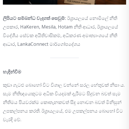
ලිපියට සම්බන්ධ වැදගත් සෙවුම්:
ඊශ්‍රායලයේ නොමිලේ නීති
උපකාර, HaKeren, Mesila, Hotam නීති ආධාර, ඊශ්‍රායලයේ
විදේශීය සේවක අයිතිවාසිකම්, අධිකරණ අමාත්‍යාංශයේ නීති
ආධාර, LankaConnect මාර්ගෝපදේශය
හැඳින්වීම
කුඩා ගැටළු බොහෝ විට විශාල වන්නේ සරල හේතුවක් නිසා ය.
සෑම නීතිඥයෙකුටම අධික වියදමක් දැරීමට සිදුවන බවත් සෑම
නීතිමය පියවරක්ම කොතැනකවත් සිදු නොවන බවත් මිනිසුන්
උපකල්පනය කරති. ඊශ්‍රායලයේ, එම උපකල්පනය බොහෝ විට
වැරදි වේ.