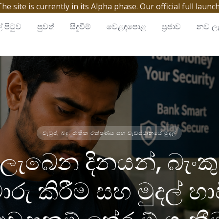
site is currently in its Alpha phase. Our official full launc
් පිටුව
පුවත්
සිදුවීම්
වෙළඳපොළ
ප්‍රජාව
නව ලැ
වැටුප්, බදු, ජාතික රක්ෂණය සහ වැඩස්ථානයේ මුදල්
් ලැබෙන දිනයන්, බැංක
මාරු කිරීම සහ මුදල් 