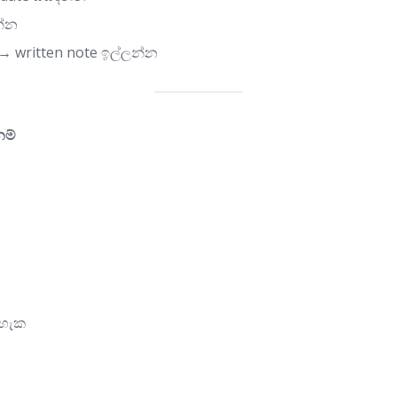
න්න
→ written note ඉල්ලන්න
නම්
ය හැක