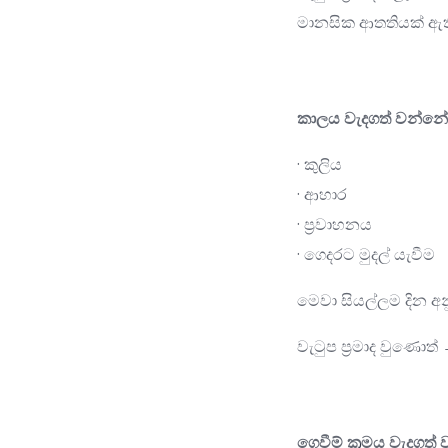
මානසික ආතතියක් ඇත
කාලය වැදගත් වන්නේ
· කුලිය
· ආහාර
· ප්‍රවාහනය
· ගෙදරට මුදල් යැවීම
මෙවා සියල්ලම දින අන
වැටුප ප්‍රමාද වුණොත්
ගෙවීම් ක්‍රමය වැදගත