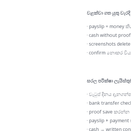
වළක්වා ගත යුතු වැරදි
· payslip = money කි
· cash without proof
· screenshots delete
· confirm නොකර වියද
සරල පරීක්ෂා ලැයිස්තු
· වැටුප් දිනය දැනගන්
· bank transfer ch
· proof save කරන්න
· payslip + paymen
· cash → written co