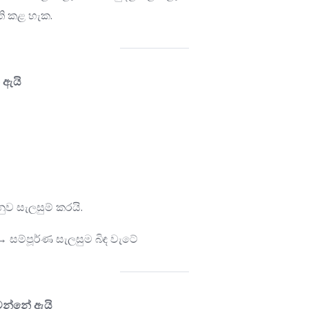
ි කළ හැක.
 ඇයි
ුව සැලසුම් කරයි.
 → සම්පූර්ණ සැලසුම බිඳ වැටේ
් වන්නේ ඇයි