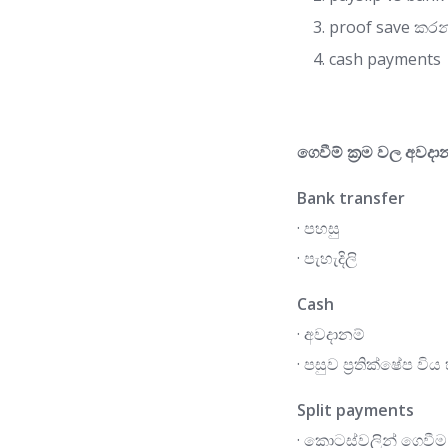
proof save කර
cash payments 
ගෙවීම් ක්‍රම වල අවදා
Bank transfer
· පහසු
· පැහැදිලි
Cash
· අවදානම්
· පසුව ප්‍රතික්ෂේප වි
Split payments
· කොටස්වලින් ගෙවීම