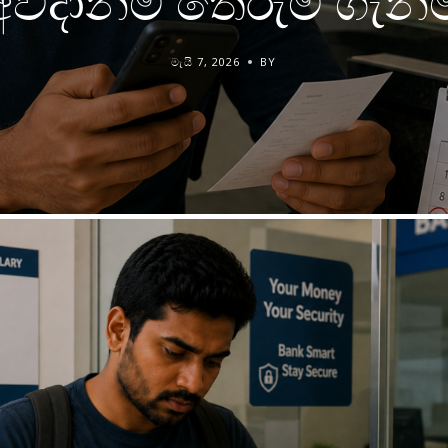
අවදානම් තේරුම් ගැනී
මැයි 7, 2026
BY