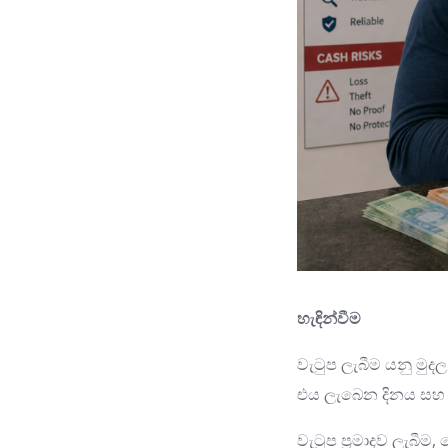
හැඳින්වීම
වැටුප ලැබීම යනු 
එය ලැබෙන දිනය සහ 
වැටුප ප්‍රමාදව ලැබී