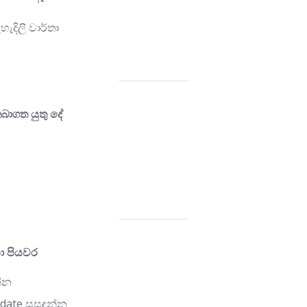
හැදිලි වාර්තා
බාගත යුතු දේ
ා පියවර
න්න
k date සසඳන්න