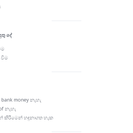
ය
තු දේ
වීම
 වීම
→ bank money නැහැ
of නැහැ
හන් කිරීමෙන් හඳුනාගත හැක