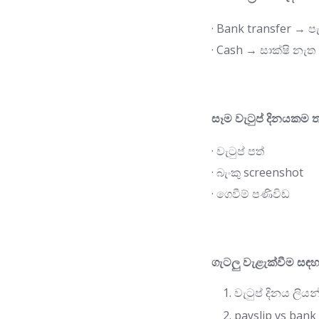
· Bank transfer → පැ
· Cash → සාක්ෂි නැත
සෑම වැටුප් දිනයකම ත
· වැටුප් පත්
· බැංකු screenshot
· ගෙවීම් පණිවිඩ
ගැටලු වැළැක්වීම සඳහ
වැටුප් දිනය ලිය
payslip vs ban