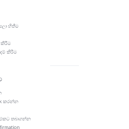
යලා හිතීම
 කිරීම
ම් කිරීම
ව
න
eck කරන්න
t එකට තබාගන්න
nfirmation