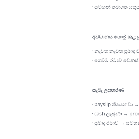
· සටහන් තබාගත යුතු
අවධානය යොමු කළ යු
· නැවත නැවත ප්‍රමාද 
· ගෙවීම් රටාව වෙනස්
සැබෑ උදාහරණ
· payslip තියෙනවා 
· cash ලැබුණා → pro
· ප්‍රමාද රටාව → සට