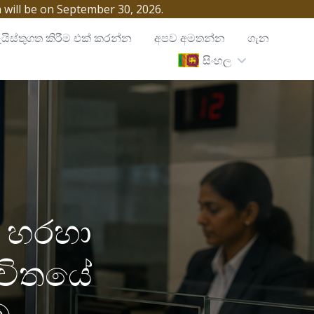
h will be on September 30, 2026.
යිස්තුගත කිරීම එක් කරන්න
අපව අමතන්න
ගැන
සිංහල
ු හරහා
භාවිතයේ