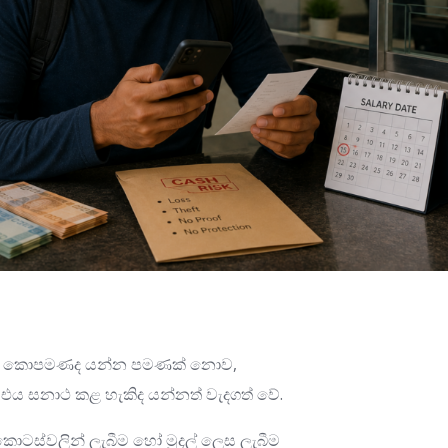
මුදල කොපමණද යන්න පමණක් නොව,
එය සනාථ කළ හැකිද යන්නත් වැදගත් වේ.
ම, කොටස්වලින් ලැබීම හෝ මුදල් ලෙස ලැබීම