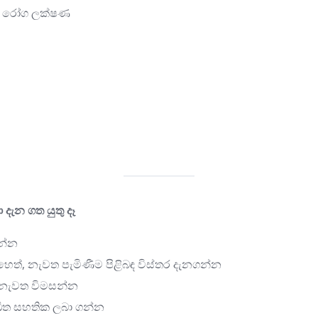
ිවන රෝග ලක්ෂණ
දැන ගත යුතු දෑ
ගන්න
බෙහෙත්, නැවත පැමිණීම පිළිබඳ විස්තර දැනගන්න
් නැවත විමසන්න
ලිඛිත සහතික ලබා ගන්න