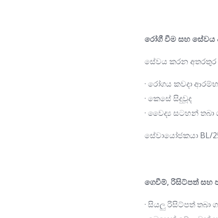
රෝගී වීම සහ සේවය 
සේවය කරන අතරතුර ඇ
· රෝගය කවදා ආරම්භ 
· කෙසේ සිදුවූද
· වෛද්‍ය සටහන් තබා 
සේවායෝජකයා BL/250
ගෙවීම්, රිසිට්පත් සහ 
· සියලු රිසිට්පත් තබා