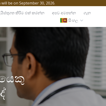
h will be on September 30, 2026.
යිස්තුගත කිරීම එක් කරන්න
අපව අමතන්න
ගැන
සිංහල
රයෙකු
දේ