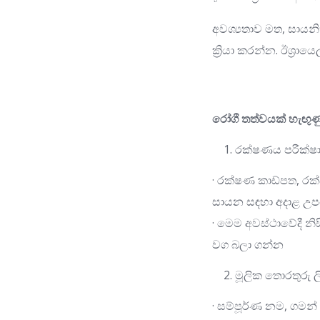
අවශ්‍යතාව මත, සා
ක්‍රියා කරන්න. ඊශ්‍
රෝගී තත්වයක් හැඟුණු
රක්ෂණය පරීක්ෂා 
· රක්ෂණ කාඩ්පත, 
සායන සඳහා අදාළ උප
· මෙම අවස්ථාවේදී න
වග බලා ගන්න
මූලික තොරතුරු ල
· සම්පූර්ණ නම, ගමන