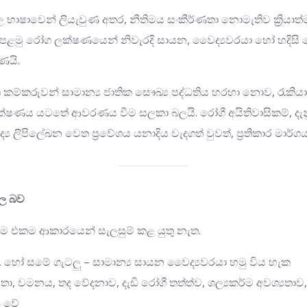
 භාෂාවෙන් ලියැවුණ අතර, නීතිමය සංකීර්ණතා නොමැතිව ක්‍රියාත්
. පළමු රෝග ලක්ෂණයෙන් නිවැරදි සායන, වෛද්‍යවරයා හෝ හදිස
ණයි.
ේශ කම්කරුවන් සාමාන්‍ය ජාතික සෞඛ්‍ය පද්ධතිය හරහා නොව, රැක
 රක්ෂණය යටතේ ආවරණය වීම සලකා බලයි. රෝගී අයිතිවාසිකම්, දැන
ය ලිපිලේඛන වෙත ප්‍රවේශය යනාදිය වැදගත් වුවත්, ප්‍රතිකාර මාර්
ල බව
්ම එකම ආකාරයෙන් සැලසුම් කළ යුතු නැත.
ස, හෝ සමේ ගැටලු – සාමාන්‍ය සායන වෛද්‍යවරයා හමු විය හැක
තා, වමනය, තද වේදනාව, දැඩි රෝගී තත්ත්ව, ශල්‍යකර්ම අවශ්‍යතාව, 
‍ය වේ