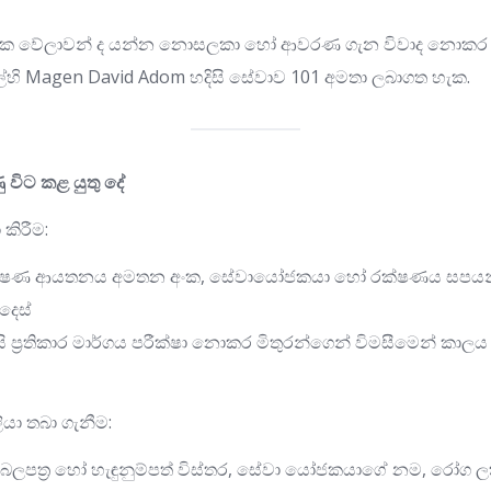
යනික වේලාවන් ද යන්න නොසලකා හෝ ආවරණ ගැන විවාද නොකර හ
රායෙල්හි Magen David Adom හදිසි සේවාව 101 අමතා ලබාගත හැක.
 විට කළ යුතු දේ
කිරීම:
රක්ෂණ ආයතනය අමතන අංක, සේවායෝජකයා හෝ රක්ෂණය සපයන්න
දෙස්
ිසි ප්‍රතිකාර මාර්ගය පරීක්ෂා නොකර මිතුරන්ගෙන් විමසීමෙන් ක
ියා තබා ගැනීම:
් බලපත්‍ර හෝ හැඳුනුම්පත් විස්තර, සේවා යෝජකයාගේ නම, රෝග