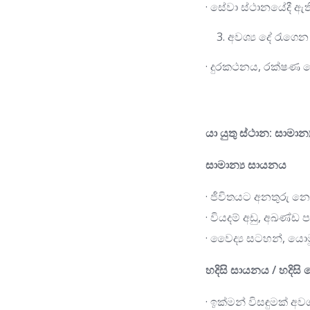
· සේවා ස්ථානයේදී ඇත
අවශ්‍ය දේ රැගෙන
· දුරකථනය, රක්ෂණ තො
යා යුතු ස්ථාන: සාමා
සාමාන්‍ය සායනය
· ජීවිතයට අනතුරු න
· වියදම් අඩු, අඛණ්ඩ 
· වෛද්‍ය සටහන්, යොම
හදිසි සායනය / හදිසි
· ඉක්මන් විසඳුමක් අ