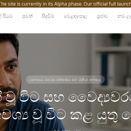
site is currently in its Alpha phase. Our official full launc
් පිටුව
පුවත්
සිදුවීම්
වෙළඳපොළ
ප්‍රජාව
නව ලැ
සෞඛ්‍යය, වෛද්‍ය රක්ෂණය සහ රැකියා අනතුරු
 වූ විට සහ වෛද්‍යව
වශ්‍ය වූ විට කළ යුතු 