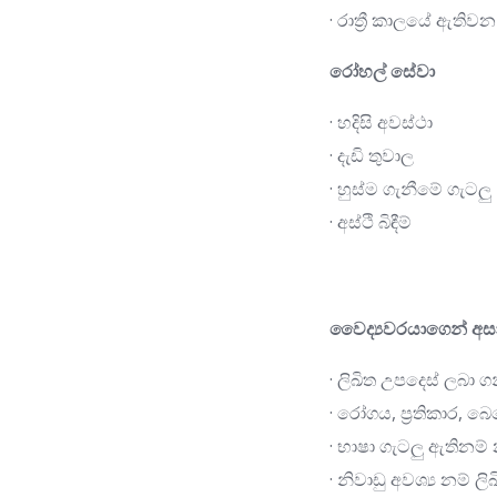
· රාත්‍රී කාලයේ ඇත
රෝහල් සේවා
· හදිසි අවස්ථා
· දැඩි තුවාල
· හුස්ම ගැනීමේ ගැටලු
· අස්ථි බිඳීම්
වෛද්‍යවරයාගෙන් අසා 
· ලිඛිත උපදෙස් ලබා 
· රෝගය, ප්‍රතිකාර, 
· භාෂා ගැටලු ඇතිනම
· නිවාඩු අවශ්‍ය නම් 