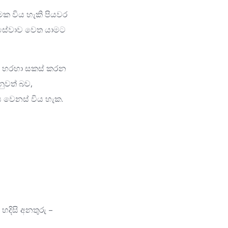
මක විය හැකි පියවර
ි සේවාව වෙත යාමට
ියා හරහා සකස් කරන
ුවත් බව,
ගය වෙනස් විය හැක.
හදිසි අනතුරු –