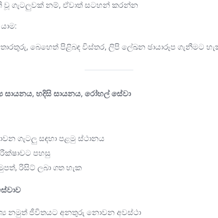
ි වූ ගැටලුවක් නම්, ඒවාත් සටහන් කරන්න
 යාම:
රතුරු, බෙහෙත් පිළිබඳ විස්තර, ලිපි ලේඛන ඡායාරූප ගැනීමට හැක
න්‍ය සායනය, හදිසි සායනය, රෝහල් සේවා
ොවන ගැටලු සඳහා පළමු ස්ථානය
පරීක්ෂාවට පහසු
ුපත්, රිසිට් ලබා ගත හැක
 සේවාව
වශ්‍ය නමුත් ජීවිතයට අනතුරු නොවන අවස්ථා