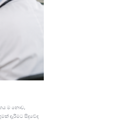
රෝගය ම නොව,
මක් දැරීමට සිදුවේද