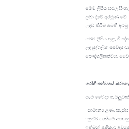
මෙම ලිපිය සරල සිංහල
ලබා දීමේ අරමුණ වේ
උදව් කිරීම මෙහි අරමු
මෙම ලිපිය තුළ, විද
ලද පුද්ගලික වෛද්‍ය
පෞද්ගලිකත්වය, වෛද්‍
රෝගී තත්වයේ බරපත
සෑම වෛද්‍ය ගැටලුවක
· සාමාන්‍ය උණ, කැස්
· හුස්ම ගැනීමේ අපහසු
ඉක්මන් ප්‍රතිකාර අවශ්