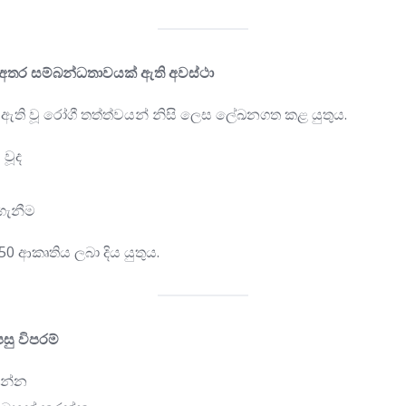
අතර සම්බන්ධතාවයක් ඇති අවස්ථා
ති වූ රෝගී තත්ත්වයන් නිසි ලෙස ලේඛනගත කළ යුතුය.
වූද
ගැනීම
 ආකෘතිය ලබා දිය යුතුය.
පසු විපරම්
 ගන්න