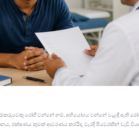
ශ කම්කරුවෙකු රෝගී වන්නේ නම්, අභියෝගය වන්නේ වැළඳී ඇති 
ස්ථානය, රක්ෂණය කුමක් ආවරණය කරයිද, වැරදි පියවරකින් වැඩි වියඳ