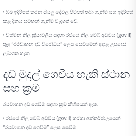
• ඔබ ඉදිරිපත් කරන සියලු දේවල පිටපත් තබා ගැනීම සහ ඉදිරිපත්
කළ දිනය සටහන් ගැනීම වැදගත් වේ.
• වත්මන් නිල ක්‍රියාවලිය සඳහා රජයේ නිල වෙබ් අඩවිය (gov.il)
තුළ “රථවාහන දඩ විරෝධය” ලෙස සෙවීමෙන් අදාළ උපදෙස්
ලබාගත හැක.
දඩ මුදල් ගෙවිය හැකි ස්ථාන
සහ ක්‍රම
රථවාහන දඩ ගෙවීම සඳහා ක්‍රම කිහිපයක් ඇත.
• රජයේ නිල වෙබ් අඩවිය (gov.il) හරහා අන්තර්ජාලයෙන්
“රථවාහන දඩ ගෙවීම” ලෙස සෙවීම