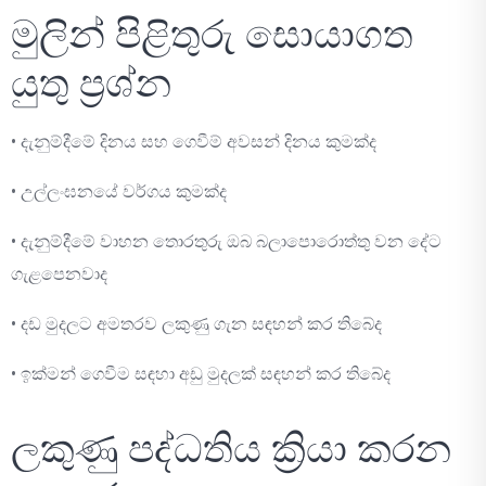
මුලින් පිළිතුරු සොයාගත
යුතු ප්‍රශ්න
• දැනුම්දීමේ දිනය සහ ගෙවීම් අවසන් දිනය කුමක්ද
• උල්ලංඝනයේ වර්ගය කුමක්ද
• දැනුම්දීමේ වාහන තොරතුරු ඔබ බලාපොරොත්තු වන දේට
ගැළපෙනවාද
• දඩ මුදලට අමතරව ලකුණු ගැන සඳහන් කර තිබේද
• ඉක්මන් ගෙවීම සඳහා අඩු මුදලක් සඳහන් කර තිබේද
ලකුණු පද්ධතිය ක්‍රියා කරන