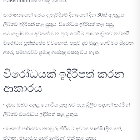
HaRishuim) මගින් සිදු කෙරේ.
සාමාන්‍යයෙන් මෙය දැනුම්දීමේ දිනයෙන් දින 30ක් ඇතුළත
ලිඛිතව ඉදිරිපත් කළ යුතුය. විරෝධය ඉදිරිපත් කළ පසු,
සමාලෝචනය අවසන් වන තුරු ගෙවීම තාවකාලිකව නවතයි.
විරෝධය ප්‍රතික්ෂේප වුවහොත්, පසුව දඩ මුදල ගෙවීමට සිදුවන
අතර, සමහරවිට ප්‍රමාද ගාස්තුද එකතු විය හැක.
විරෝධයක් ඉදිරිපත් කරන
ආකාරය
• දඩය ඔබට අදාළ නොවිය යුතු බව පැහැදිලිව සඳහන් කරමින්
ලිඛිතව විරෝධය ඉදිරිපත් කළ යුතුය.
• ඔබගේ පාර්ශවය තහවුරු කිරීමට අවශ්‍ය සාක්ෂි (දිනයන්,
ස්ථාන, ඡායාරූප හෝ ලේඛන) එක් කළ යුතුය.