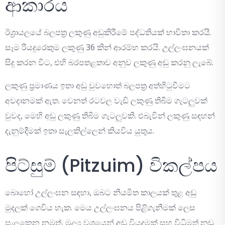
ආකාරය
ඊශ්‍රායලයේ බලපත්‍ර ලකුණු අඩුකිරීමේ පද්ධතියක් භාවිතා කරයි.
සෑම රියදුරෙකුම ලකුණු 36 කින් ආරම්භ කරයි. උල්ලංඝනයක්
සිදු කරන විට, එහි බරපතළතාව අනුව ලකුණු අඩු කරනු ලැබේ.
ලකුණු ප්‍රමාණය ඉතා අඩු වුවහොත් බලපත්‍ර අත්හිටුවීමට
අවදානමක් ඇත. වෙනත් රටවල වැඩි ලකුණු තිබීම ගැටලුවක්
වුවද, මෙහි අඩු ලකුණු තිබීම ගැටලුවකි. එබැවින් ලකුණු සඳහන්
දැනුම්දීමක් ඉතා සැලකිල්ලෙන් කියවිය යුතුය.
පිට්සුම් (Pitzuim) විකල්පය
බොහෝ උල්ලංඝන සඳහා, ඔබට නියමිත කාලයක් තුළ අඩු
මුදලක් ගෙවිය හැක. මෙය උල්ලංඝනය පිළිගැනීමක් ලෙස
සැලකෙන නමුත්, මුල්‍ය වශයෙන් අඩු වියදමක් සහ විධිමත් නඩු