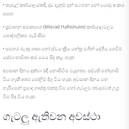
• තැපැල් කාර්යාලයකදී, දඩ දැනුම් දුන් සටහන හෝ යොමු අංකය
සමඟ
• ප්‍රවාහන අමාත්‍යාංශ (Misrad HaRishuim) කාර්යාලවලට
පෞද්ගලිකව පැමිණීම
• සමහර බැංකු ශාඛා හෝ ස්වයංක්‍රීය යන්ත්‍ර මගින් දේශීය ගෙවීම්
සේවා භාවිතා කර මෙය සිදු කළ හැක.
අවසාන දිනය දක්වා රැඳී නොසිටීම වැදගත්‍ය. පද්ධති මන්දගාමී
විය හැකි අතර පෝලිම් දිගු විය හැක. අවසාන දිනය මඟ
හැරීමෙන් ප්‍රමාද ගාස්තු එකතු වීම හෝ ගැටලුව තවදුරටත් උග්‍ර
වීම සිදු විය හැක.
ගැටලු ඇතිවන අවස්ථා