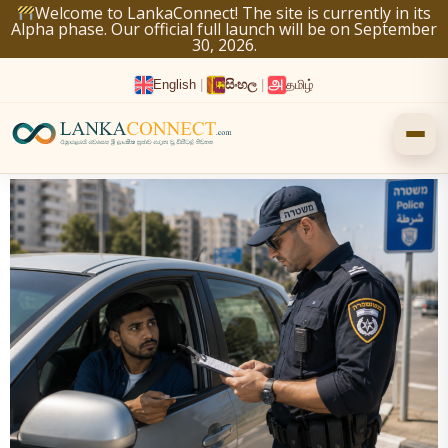
Skip
Welcome to LankaConnect! The site is currently in its
Alpha phase. Our official full launch will be on September
to
30, 2026.
content
English
|
සිංහල
|
தமிழ்