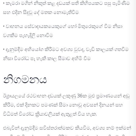
• කැමරා මගින් නිකුත් කළ දඩයක් සති කිහිපයකට පසු පැමිණීම
සහ එදින සිදුවූ දේ මතක නොමැතිවීම
• වාහනය සේවාදායකයෙකුගේ හෝ මිතුරෙකුගේ වීම නිසා
වගකීම පැහැදිලි නොවීම
• දැනුම්දීම අභියෝග කිරීමට අවශ්‍ය වුවද, වැඩි කාලයක් ගතවීම
නිසා විරෝධ පෑ හැකි කාල සීමාව අහිමි වීම
නිගමනය
ඊශ්‍රායලයේ රථවාහන දඩයක් ලකුණු 36ක මුළු ප්‍රමාණයෙන් අඩු
කිරීම, එක් දිනකට පමණක් සීමා නොවූ අවසන් දිනයන් සහ
විධිමත් විරෝධ ක්‍රියාවලියක් ඇතුළත් විය හැක.
එබැවින් දැනුම්දීම සවිස්තරාත්මකව කියවීම, අවශ්‍ය නම් ඉක්මන්