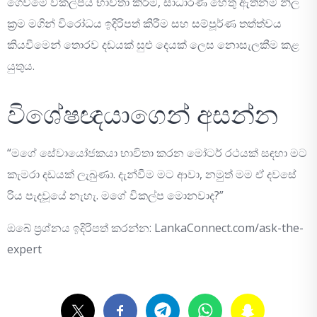
ගෙවීමේ විකල්පය භාවිතා කිරීම, සාධාරණ හේතු ඇතිනම් නිල
ක්‍රම මගින් විරෝධය ඉදිරිපත් කිරීම සහ සම්පූර්ණ තත්ත්වය
කියවීමෙන් තොරව දඩයක් සුළු දෙයක් ලෙස නොසැලකීම කළ
යුතුය.
විශේෂඥයාගෙන් අසන්න
“මගේ සේවායෝජකයා භාවිතා කරන මෝටර් රථයක් සඳහා මට
කැමරා දඩයක් ලැබුණා. දැන්වීම මට ආවා, නමුත් මම ඒ දවසේ
රිය පැදවූයේ නැහැ. මගේ විකල්ප මොනවාද?”
ඔබේ ප්‍රශ්නය ඉදිරිපත් කරන්න: LankaConnect.com/ask-the-
expert