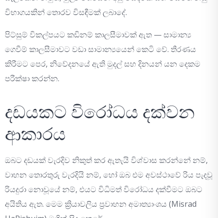
විභාගයකින් තොරව විසඳීමක් ලබාදේ.
පිට්සුම් විකල්පයට කඩිනම් කාලසීමාවක් ඇත — සාමාන්‍ය
ගෙවීම් කාලසීමාවට වඩා සාමාන්‍යයෙන් කෙටි වේ. තීරණය
කිරීමට පෙර, නිවේදනයේ ඇති මුදල් සහ දිනයන් යන දෙකම
පරීක්ෂා කරන්න.
දඩයකට විරෝධය දක්වන
ආකාරය
ඔබට දඩයක් වැරදිව නිකුත් කර ඇතැයි විශ්වාස කරන්නේ නම්,
වාහන තොරතුරු වැරදියි නම්, හෝ ඔබ එම අවස්ථාවේ රිය පැදවූ
රියදුරා නොවූයේ නම්, එයට විධිමත් විරෝධය දක්වීමට ඔබට
අයිතිය ඇත. මෙම ක්‍රියාවලිය ප්‍රවාහන අමාත්‍යාංශය (Misrad