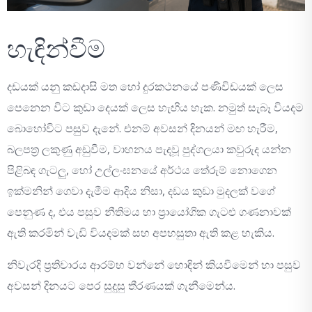
හැඳින්වීම
දඩයක් යනු කඩදාසි මත හෝ දුරකථනයේ පණිවිඩයක් ලෙස
පෙනෙන විට කුඩා දෙයක් ලෙස හැඟිය හැක. නමුත් සැබෑ වියදම
බොහෝවිට පසුව දැනේ. එනම් අවසන් දිනයන් මඟ හැරීම,
බලපත්‍ර ලකුණු අඩුවීම, වාහනය පැදවූ පුද්ගලයා කවුරුද යන්න
පිළිබඳ ගැටලු, හෝ උල්ලංඝනයේ අර්ථය තේරුම් නොගෙන
ඉක්මනින් ගෙවා දැමීම ආදිය නිසා, දඩය කුඩා මුදලක් වගේ
පෙනුණ ද, එය පසුව නීතිමය හා ප්‍රායෝගික ගැටළු ගණනාවක්
ඇති කරමින් වැඩි වියදමක් සහ අපහසුතා ඇති කළ හැකිය.
නිවැරදි ප්‍රතිචාරය ආරම්භ වන්නේ හොඳින් කියවීමෙන් හා පසුව
අවසන් දිනයට පෙර සුදුසු තීරණයක් ගැනීමෙන්ය.