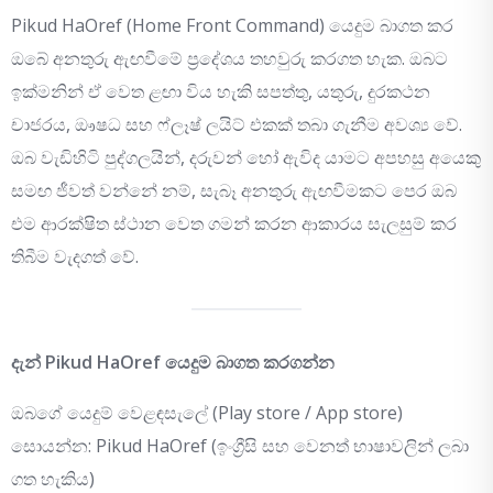
Pikud HaOref (Home Front Command) යෙදුම බාගත කර
ඔබේ අනතුරු ඇඟවීමේ ප්‍රදේශය තහවුරු කරගත හැක. ඔබට
ඉක්මනින් ඒ වෙත ළඟා විය හැකි සපත්තු, යතුරු, දුරකථන
චාජරය, ඖෂධ සහ ෆ්ලෑෂ් ලයිට් එකක් තබා ගැනීම අවශ්‍ය වේ.
ඔබ වැඩිහිටි පුද්ගලයින්, දරුවන් හෝ ඇවිද යාමට අපහසු අයෙකු
සමඟ ජීවත් වන්නේ නම්, සැබෑ අනතුරු ඇඟවීමකට පෙර ඔබ
එම ආරක්ෂිත ස්ථාන වෙත ගමන් කරන ආකාරය සැලසුම් කර
තිබීම වැදගත් වේ.
දැන් Pikud HaOref යෙදුම බාගත කරගන්න
ඔබගේ යෙදුම් වෙළඳසැලේ (Play store / App store)
සොයන්න: Pikud HaOref (ඉංග්‍රීසි සහ වෙනත් භාෂාවලින් ලබා
ගත හැකිය)