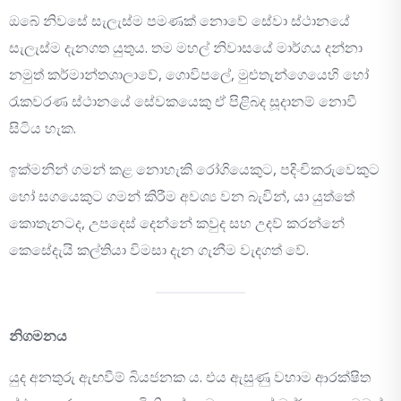
ඔබේ නිවසේ සැලැස්ම පමණක් නොවේ සේවා ස්ථානයේ
සැලැස්ම දැනගත යුතුය. තම මහල් නිවාසයේ මාර්ගය දන්නා
නමුත් කර්මාන්තශාලාවේ, ගොවිපලේ, මුළුතැන්ගෙයෙහි හෝ
රැකවරණ ස්ථානයේ සේවකයෙකු ඒ පිළිබද සූදානම් නොවී
සිටිය හැක.
ඉක්මනින් ගමන් කළ නොහැකි රෝගියෙකුට, පදිංචිකරුවෙකුට
හෝ සගයෙකුට ගමන් කිරීම අවශ්‍ය වන බැවින්, යා යුත්තේ
කොතැනටද, උපදෙස් දෙන්නේ කවුද සහ උදව් කරන්නේ
කෙසේදැයි කල්තියා විමසා දැන ගැනීම වැදගත් වේ.
නිගමනය
යුද අනතුරු ඇඟවීම් බියජනක ය. එය ඇසුණු වහාම ආරක්ෂිත