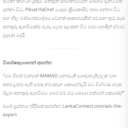
ස්ථාන කරා යා යුතුය. මිනිසුන් සාමාන්‍යයෙන් මාර්ගය දැනටමත්
දන්නා විට, Pikud HaOref යෙදුම ක්‍රියාකාරීව තබා ගන්නා විට
සහ නිල මාර්ගෝපදේශය වෙනත් ආකාරයකින් පවසන තුරු සෑම
අනතුරු ඇඟවීමක්ම සැබෑ ලෙස සලකන විට වඩා හොඳින් ඒවාට
මුහුණ දෙයි.
විශේෂඥයාගෙන් අසන්න
“මම ජීවත් වන්නේ MAMAD නොමැති ගොඩනැගිල්ලක වන
අතර ළඟම ඇති පොදු නවාතැන කොහේදැයි මට විශ්වාස නැත.
ඊළඟ අනතුරු ඇඟවීමට පෙර මම එය සොයා ගන්නේ කෙසේද?”
ඔබේ ප්‍රශ්නය ඉදිරිපත් කරන්න: LankaConnect.com/ask-the-
expert