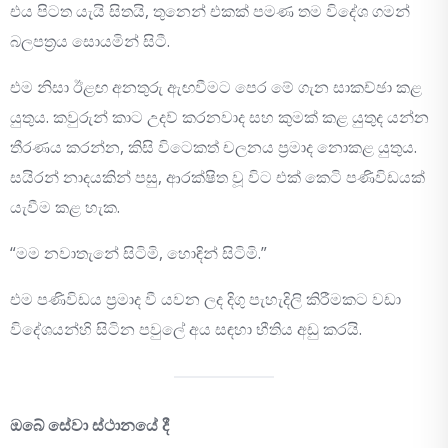
එය පිටත යැයි සිතයි, තුනෙන් එකක් පමණ තම විදේශ ගමන්
බලපත්‍රය සොයමින් සිටී.
එම නිසා ඊළඟ අනතුරු ඇඟවීමට පෙර මේ ගැන සාකච්ඡා කළ
යුතුය. කවුරුන් කාට උදව් කරනවාද සහ කුමක් කළ යුතුද යන්න
තීරණය කරන්න, කිසි විටෙකත් චලනය ප්‍රමාද නොකළ යුතුය.
සයිරන් නාදයකින් පසු, ආරක්ෂිත වූ විට එක් කෙටි පණිවිඩයක්
යැවීම කළ හැක.
“මම නවාතැනේ සිටිමි, හොඳින් සිටිමි.”
එම පණිවිඩය ප්‍රමාද වී යවන ලද දිගු පැහැදිලි කිරීමකට වඩා
විදේශයන්හි සිටින පවුලේ අය සඳහා භීතිය අඩු කරයි.
ඔබේ සේවා ස්ථානයේ දී