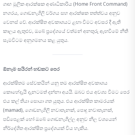
ගෘහ මූලික ආරක්ෂක අණාධිකාරිය (Home Front Command)
නගරය, ගොඩනැගිලි වර්ගය සහ ආරක්ෂක තත්ත්වය අනුව
වෙනස් වේ. ආරක්ෂිත අවකාශයට ළඟා වීමට අවසර දී ඇති
කාලය ඇතුළුව, ඔබේ ප්‍රදේශයේ වත්මන් අනතුරු ඇඟවීමේ නීති
සැමවිටම අනුගමනය කළ යුතුය.
ඕනෑම සයිරන් හඬකට පෙර
ආරක්ෂිතම සේවකයින් යනු තම ආරක්ෂිත අවකාශය
කොහේදැයි දැනටමත් දන්නා අයයි. ඔබට එය අවශ්‍ය වීමට පෙර
එය කල් තියා සොයා ගත යුතුය. එය ආරක්ෂිත කාමරයක්
(mamad), ගොඩනැගිලි නවාතැනක්, පොදු නවාතැනක්,
පඩිපෙළක් හෝ ඔබේ ගොඩනැගිල්ල අනුව නිල වශයෙන්
නිර්දේශිත ආරක්ෂිත ප්‍රදේශයක් විය හැකිය.