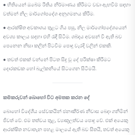
● භීතියෙන් ඔබේම රීතිය නිර්මාණය කිරීමට වඩා ඇඟවීම් සඳහා
වත්මන් නිල මාර්ගෝපදේශ අනුගමනය කිරීම.
● ආරක්ෂිත අවකාශය තුළට ගිය පසු, නිල මාර්ගෝපදේශයෙන්
අවශ්‍ය කාලය සඳහා එහි රැඳී සිටීම. ශබ්දය අවසන් වී ඇති බව
පෙනෙන නිසා කලින් පිටවීම පොදු වැරදි වලින් එකකි.
● තවත් එකක් වන්නේ පිටත සිදු වූ දේ පරීක්ෂා කිරීමට
දොරකඩක හෝ බැල්කනියේ සිටගෙන සිටීමයි.
කම්කරුවන් බොහෝ විට අමතක කරන දේ
බොහෝ විදේශීය සේවකයින් ජනාකීර්ණ නිවාස බෙදා ගනිමින්
ජීවත් වේ. එම තත්වය තුළ, ව්‍යාකූලත්වය පොදු වේ. එක් අයෙකු
ආරක්ෂිත නවාතැන පහළ මාලයේ ඇති බව සිතයි, තවත් අයෙකු