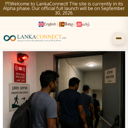
Skip
Welcome to LankaConnect! The site is currently in its
Alpha phase. Our official full launch will be on September
to
30, 2026.
content
English
|
සිංහල
|
தமிழ்