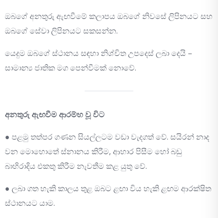
ඔබගේ අනතුරු ඇඟවීමේ කලාපය ඔබගේ නිවසේ ලිපිනයට සහ
ඔබගේ සේවා ලිපිනයට සකසන්න.
යෙදුම ඔබගේ ස්ථානය සඳහා නිශ්චිත උපදෙස් ලබා දෙයි –
සාමාන්‍ය ජාතික මග පෙන්වීමක් නොවේ.
අනතුරු ඇඟවීම ආරම්භ වූ විට
● පළමු තත්පර ගණන සියල්ලටම වඩා වැදගත් වේ. සයිරන් නාද
වන මොහොතේ ස්නානය කිරීම, ආහාර පිසීම හෝ බඩු
බාහිරාදිය එකතු කිරීම නැවතීම කළ යුතු වේ.
● ලබා ගත හැකි කාලය තුළ ඔබට ළඟා විය හැකි ළඟම ආරක්ෂිත
ස්ථානයට යාම.