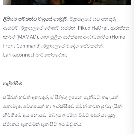
ලිපියට සම්බන්ධ වැදගත් සෙවුම්:
ඊශ්‍රායලයේ යුධ අනතුරු
ඇඟවීම්, ඊශ්‍රායලයේ රොකට් සයිරන්, Pikud HaOref, ආරක්ෂිත
කාමර (MAMAD), ගෘහ මූලික ආරක්ෂක අණාධිකාරිය (Home
Front Command), ඊශ්‍රායලයේ විදේශ සේවකයින්,
Lankaconnect මාර්ගෝපදේශය
හැඳින්වීම
සයිරන් හඬක් අතරතුර, ඒ පිළිබඳ ඉගෙන ගැනීමට කාලයක්
නොමැත. වේගයෙන් හා ආරක්ෂිතව ගමන් කරන පුද්ගලයින්
නිර්භීතම අය නොවේ. ශබ්දය ආරම්භ වීමට පෙර යා යුතු
ස්ථානය දැනටමත් දැන සිටි අය ඔවුන්ය.