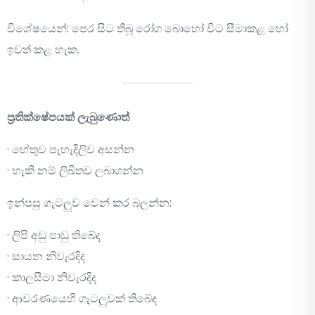
විශේෂයෙන්: පෙර සිට තිබූ රෝග බොහෝ විට සීමාකළ හෝ
ඉවත් කළ හැක.
ප්‍රතික්ෂේපයක් ලැබුණොත්
· හේතුව පැහැදිලිව අසන්න
· හැකි නම් ලිඛිතව ලබාගන්න
ඉන්පසු ගැටලුව වෙන් කර බලන්න:
· ලිපි අඩු පාඩු තිබේද
· සායන නිවැරදිද
· කාලසීමා නිවැරදිද
· ආවරණයෙහි ගැටලුවක් තිබේද