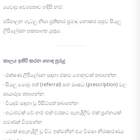
වෛද්‍ය අවශ්‍යතාව හදිසි නම්:
පරිපාලන ගැටලු නිසා ප්‍රතිකාර ප්‍රමාද නොකර පසුව සියලු
ලිපිලේඛන සකසාගත යුතුය.
කාලය ඉතිරි කරන හොඳ පුරුදු
· රක්ෂණ ලිපිලේඛන සඳහා එකම ගොනුවක් තබාගන්න
· සියලු යොමු පත් (referral) සහ ඖෂධ (prescription) වල
ඡායාරූප තබාගන්න
· වියදම් සඳහා වූ රිසිට්පත් තබාගන්න
· ගැටළුවක් වේ නම් එක් වරකට පැහැදිලිව එක් ප්‍රශ්නයක්
පමණක් විමසන්න
· යමක් අපැහැදිලි වූ විට ඉක්මනින් එය විමසා නිරාකරණය