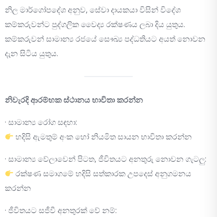
නිල මාර්ගෝපදේශ අනුව, සේවා දායකයා විසින් විදේශ
කම්කරුවන්ට පුද්ගලික වෛද්‍ය රක්ෂණය ලබා දිය යුතුය.
කම්කරුවන් සාමාන්‍ය රජයේ සෞඛ්‍ය පද්ධතියට අයත් නොවන
දැන සිටිය යුතුය.
නිවැරදි ආරම්භක ස්ථානය භාවිතා කරන්න
· සාමාන්‍ය රෝග සඳහා:
හදිසි ඇමතුම් අංක හෝ නියමිත සායන භාවිතා කරන්න
· සාමාන්‍ය වේලාවෙන් පිටත, ජීවිතයට අනතුරු නොවන ගැටලු:
රක්ෂණ සමාගමේ හදිසි සත්කාරක උපදෙස් අනුගමනය
කරන්න
· ජීවිතයට සජීවී අනතුරක් වේ නම්: