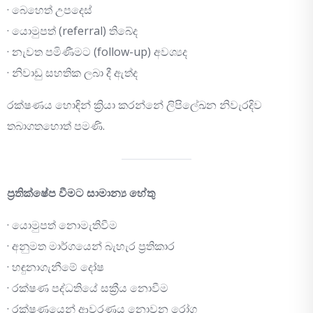
· බෙහෙත් උපදෙස්
· යොමුපත් (referral) තිබේද
· නැවත පමිණීමට (follow-up) අවශ්‍යද
· නිවාඩු සහතික ලබා දී ඇත්ද
රක්ෂණය හොඳින් ක්‍රියා කරන්නේ ලිපිලේඛන නිවැරදිව
තබාගතහොත් පමණි.
ප්‍රතික්ෂේප වීමට සාමාන්‍ය හේතු
· යොමුපත් නොමැතිවීම
· අනුමත මාර්ගයෙන් බැහැර ප්‍රතිකාර
· හඳුනාගැනීමේ දෝෂ
· රක්ෂණ පද්ධතියේ සක්‍රීය නොවීම
· රක්ෂණයෙන් ආවරණය නොවන රෝග