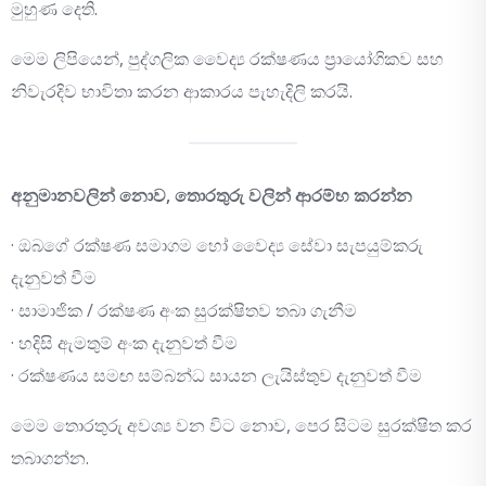
මුහුණ දෙති.
මෙම ලිපියෙන්, පුද්ගලික වෛද්‍ය රක්ෂණය ප්‍රායෝගිකව සහ
නිවැරදිව භාවිතා කරන ආකාරය පැහැදිලි කරයි.
අනුමානවලින් නොව, තොරතුරු වලින් ආරම්භ කරන්න
· ඔබගේ රක්ෂණ සමාගම හෝ වෛද්‍ය සේවා සැපයුම්කරු
දැනුවත් වීම
· සාමාජික / රක්ෂණ අංක සුරක්ෂිතව තබා ගැනීම
· හදිසි ඇමතුම් අංක දැනුවත් වීම
· රක්ෂණය සමඟ සම්බන්ධ සායන ලැයිස්තුව දැනුවත් වීම
මෙම තොරතුරු අවශ්‍ය වන විට නොව, පෙර සිටම සුරක්ෂිත කර
තබාගන්න.