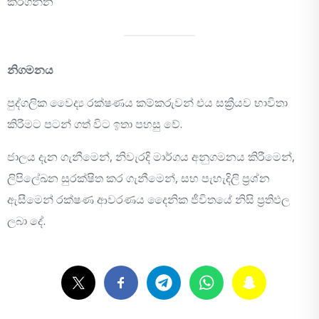
කරගන්න
නිගමනය
පුද්ගලික වෛද්‍ය රක්ෂණය කම්කරුවන් එය සක්‍රීයව භාවිතා
කිරීමට පටන් ගත් විට ඉතා පහසු වේ.
ජාලය දැන ගැනීමෙන්, නිවැරදි මාර්ගය අනුගමනය කිරීමෙන්,
ලිපිලේඛන සුරක්ෂිත කර ගැනීමෙන්, සහ පැහැදිලි ප්‍රශ්න
ඇසීමෙන් රක්ෂණ ආවරණය දෛනික ජීවිතයේ නිසි ප්‍රතිඵල
ලබා දේ.