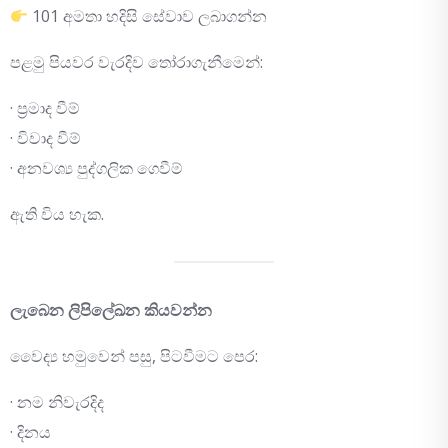
101 අමතා හදිසි සේවාව ලබාගන්න
පළමු පියවර වැරදිව තෝරාගැනීමෙන්:
· ප්‍රමාද වීම්
· විවාද වීම්
· අනවශ්‍ය පුද්ගලික ගෙවීම්
ඇති විය හැක.
ලැබෙන ලිපිලේඛන කියවන්න
වෛද්‍ය හමුවෙන් පසු, පිටවීමට පෙර:
· නම නිවැරදිද
· දිනය