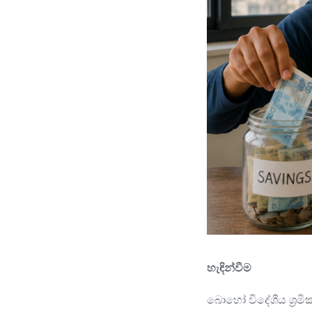
හැඳින්වීම
බොහෝ විදේශීය ශ්‍රම