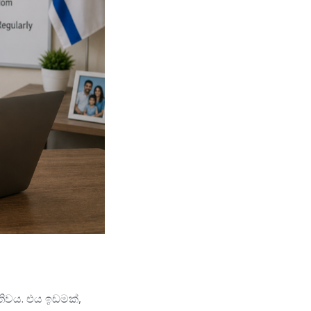
තිවය. එය ඉඩමක්,