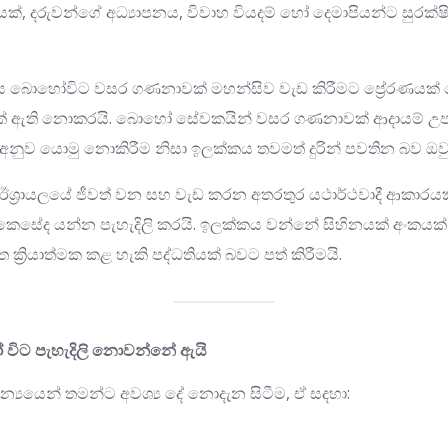
ාරයක්, දරුවන්ගේ අධ්‍යාපනය, විවාහ වියදම් හෝ දෙමාපියන්ට සුරක
කය බොහෝවිට වසර ගණනාවක් මහන්සිව වැඩ කිරීමට ප්‍රේරණයක් 
මක් ඇති නොකරයි. බොහෝ සේවකයින් වසර ගණනාවක් ආදායම් උපයමි
ක් අනුව යොමු නොකිරීම නිසා ඉලක්කය තවමත් දුරින් පවතින බව ඔව
්‍රායලයේ ජීවත් වන සහ වැඩ කරන අතරතුර යථාර්ථවාදී ආකාරයකි
 කෙසේද යන්න පැහැදිලි කරයි. ඉලක්කය වන්නේ සිහිනයක් අංකය
‍රියාත්මක කළ හැකි පද්ධතියක් බවට පත් කිරීමයි.
විට පැහැදිලි නොවන්නේ ඇයි
න්‍යයෙන් තමන්ට අවශ්‍ය දේ නොදැන සිටීම, ඒ සදහා: