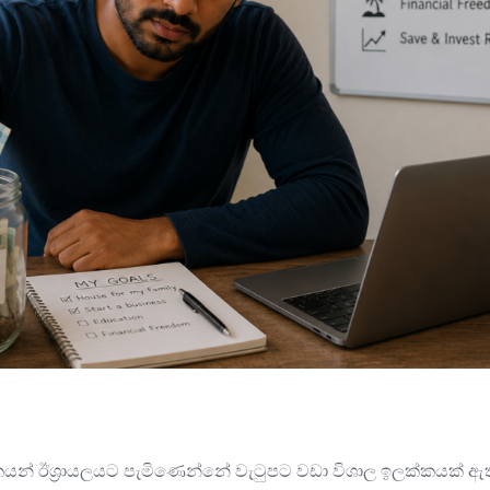
ිකයන් ඊශ්‍රායලයට පැමිණෙන්නේ වැටුපට වඩා විශාල ඉලක්කයක් ඇ