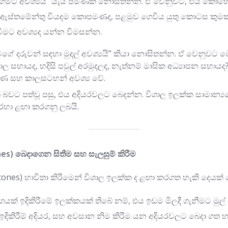
ීමට අවශ්‍යයි” යැයි පමණක් නොසිතන්න. ඒ වෙනුවට, එය කොහ
ත ඇස්තමේන්තු වියදම කොපමණද, පළමුව ගෙවිය යුතු කොටස කුමක
ීමට අවශ්‍යද යන්න විමසන්න.
ේ දරුවන් සඳහා මුදල් අවශ්‍යයි” කියා නොසිතන්න. ඒ වෙනුවට ම
ිද්‍යාල සහායද, හදිසි පවුල් අරමුදලද, නැත්නම් මාසික අධ්‍යාපන ස
රමාණ සහ කාලසටහන් අවශ්‍ය වේ.
බවට පත්වූ පසු, එය අදියරවලට බෙදන්න. විශාල ඉලක්ක සාමාන්
හරහා ළඟා කරගනු ලබයි.
es) බෙදාගෙන සිතීම සහ සැලසුම් කිරීම
stones) භාවිතා කිරීමෙන් විශාල ඉලක්ක ද ළඟා කරගත හැකි දෙයක
ක් ඉදිකිරීමේ ඉලක්කයක් තිබේ නම්, එය ඉඩම මිලදී ගැනීමට මුල්
ඉදිකිරීම් අදියර, සහ අවසාන නිම කිරීම යන අදියරවලට බෙදා ගත හ