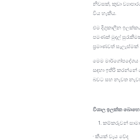
නිවසක්, කුඩා ව්‍යාප
විය හැකිය.
එම දිගුකාලීන ඉලක්
පමණක් මුදල් සුරැකී
ප්‍රමාණවත් සැලැස්ම
මෙම මාර්ගෝපදේශය ඊශ
සඳහා ඉතිරි කරන්නේ
බවට සහ නැවත නැවත ක්
විශාල ඉලක්ක බොහෝ 
කම්කරුවන් සාමා
· කීයක් වැය වේද