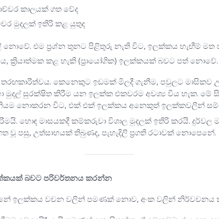
ොච්චර කාලයක් ගත වේද
 මුදලක් ඉතිරි කළ යුතුද
ි නොවේ. එම ප්‍රශ්න තුනට පිළිතුරු නැති විට, ඉලක්කය හැඟීම් මත 
 ක්‍රියාත්මක කළ හැකි (ප්‍රායෝගික) ඉලක්කයක් බවට පත් නොවේ.
තරඟකාරීත්වය. කෙනෙකුට ඉඩමක් මිලදී ගැනීම, පවුලට මාසිකව උ
හා මුදල් සුරක්ෂිත කිරීම යන ඉලක්ක එකවරම අවශ්‍ය විය හැක. මේ 
ව නියම නොකරන විට, එක් එක් ඉලක්කය අනෙකුත් ඉලක්කවලින් සම්පත
ිරීමයි. හොඳ මාසයකදී කම්කරුවා විශාල මුදලක් ඉතිරි කරයි. දුර්වල ම
වූ පසු, උත්සාහයක් තිබුණද, පැහැදිලි ප්‍රගති රටාවක් නොපෙනේ.
ලක්කයක් බවට පරිවර්තනය කරන්න
්නේ ඉලක්කය වචන වලින් පමණක් නොව, අංක වලින් නිර්වචනය කි