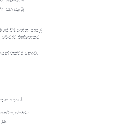
ේද, කොතරම්
්ද, සහ පළමු
ෙසේ විමසන්න: පාසල්
හායද? මේවාට එකිනෙකට
‍යයෙන් එකවර නොව,
් ලෙස හැඟේ.
 ගෙවීම, නීතිමය
ැක.