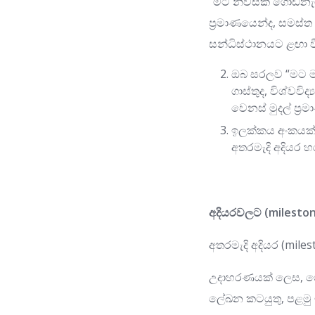
“මට නිවසක් ගොඩනැග
ප්‍රමාණයෙන්ද, සමස්
සන්ධිස්ථානයට ළඟා ව
ඔබ සරලව “මට මග
ගාස්තුද, විශ්වව
වෙනස් මුදල් ප්‍
ඉලක්කය අංකයක් 
අතරමැදි අදියර 
අදියරවලට (mileston
අතරමැදි අදියර (mile
උදාහරණයක් ලෙස, ගෙය
ලේඛන කටයුතු, පළමු 