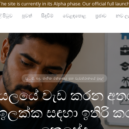
site is currently in its Alpha phase. Our official full launc
් පිටුව
පුවත්
සිදුවීම්
වෙළඳපොළ
ප්‍රජාව
නව ලැ
වැටුප්, බදු, ජාතික රක්ෂණය සහ වැඩස්ථානයේ මුදල්
‍රායලයේ වැඩ කරන අත
 ඉලක්ක සඳහා ඉතිරි 