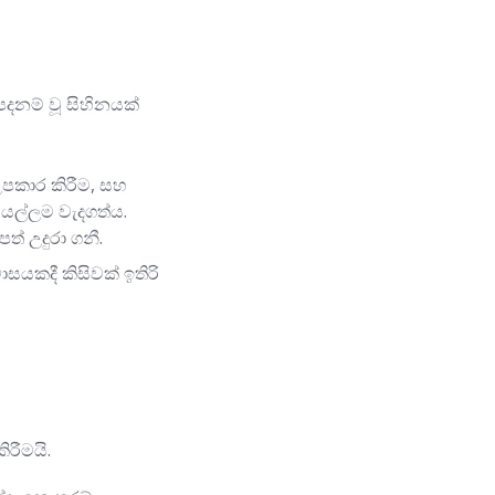
පදනම් වූ සිහිනයක්
පකාර කිරීම, සහ
සියල්ලම වැදගත්ය.
් උදුරා ගනී.
ාසයකදී කිසිවක් ඉතිරි
රීමයි.