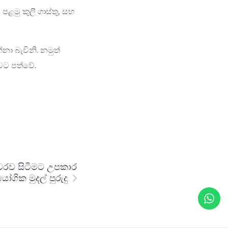
 පළමු කුලී ගාස්තු, සහ
ා බැවිනි. නමුත්
 බවට පත්වේ.
ථාවරව සිටීමට උපකාර
යෝගික මුදල් පුරුදු