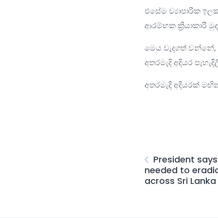
එසේම ව්‍යාපාරික ඉලක්
ආරම්භක ක්‍රියාකාරී 
මෙය වැදගත් වන්නේ, 
අතරමැදි අදියර පැහැදිල
අතරමැදි අදියරක් මඟි
President says
needed to erad
across Sri Lanka