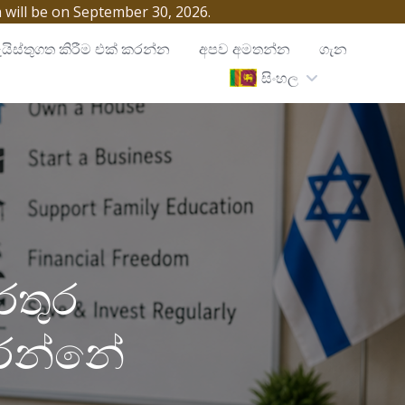
h will be on September 30, 2026.
යිස්තුගත කිරීම එක් කරන්න
අපව අමතන්න
ගැන
සිංහල
රතුර
කරන්නේ