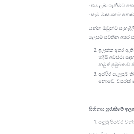
· එය ලබා ගැනීමට ක
· සෑම මාසයකම කොච්චර
යන්න ඔවුන්ට පැහැදිල
ලෙසම පවතින අතර එය,
ඉලක්ක අතර ඇති 
හදිසි අවස්ථා සඳ
නමුත් ප්‍රමුඛතා
අස්ථිර සැලසුම් ක
නොවේ. වසරක් ගත 
සිහිනය සුරැකීමේ ඉ
පළමු පියවර වන