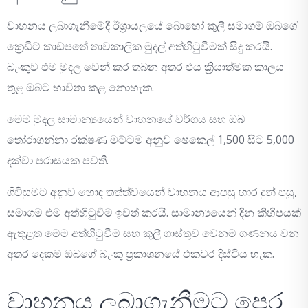
වාහනය ලබාගැනීමේදී ඊශ්‍රායලයේ බොහෝ කුලී සමාගම් ඔබගේ
ක්‍රෙඩිට් කාඩ්පතේ තාවකාලික මුදල් අත්හිටුවීමක් සිදු කරයි.
බැංකුව එම මුදල වෙන් කර තබන අතර එය ක්‍රියාත්මක කාලය
තුළ ඔබට භාවිතා කළ නොහැක.
මෙම මුදල සාමාන්‍යයෙන් වාහනයේ වර්ගය සහ ඔබ
තෝරාගන්නා රක්ෂණ මට්ටම අනුව ෂෙකෙල් 1,500 සිට 5,000
දක්වා පරාසයක පවතී.
ගිවිසුමට අනුව හොඳ තත්ත්වයෙන් වාහනය ආපසු භාර දුන් පසු,
සමාගම එම අත්හිටුවීම ඉවත් කරයි. සාමාන්‍යයෙන් දින කිහිපයක්
ඇතුළත මෙම අත්හිටුවීම සහ කුලී ගාස්තුව වෙනම ගණනය වන
අතර දෙකම ඔබගේ බැංකු ප්‍රකාශනයේ එකවර දිස්විය හැක.
වාහනය ලබාගැනීමට පෙර