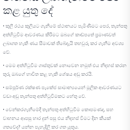
කළ යුතු දේ
• කුලී රථය කුලියට ගැනීමේ ස්ථානයට පැමිණීමට පෙර, තැන්පතු
අත්හිටුවීම ආවරණය කිරීමට ඔබගේ කාඩ්පතේ ප්‍රමාණවත්
ලබාගත හැකි ණය සීමාවක් තිබේදැයි තහවුරු කර ගැනීම අවශ්‍ය
වේ.
• මෙම අත්හිටුවීම ගාස්තුවක් නොවෙන නමුත් එය නිදහස් කරන
තුරු ඔබගේ භාවිත කළ හැකි ශේෂය අඩු කරයි.
• සම්පූර්ණ රක්ෂණ පැකේජ සාමාන්‍යයෙන් මූලික ආවරණයට
වඩා අඩු තැන්පතු අත්හිටුවීමකට හේතු වේ.
• වෙන්කරගැනීමේදී තැන්පතු අත්හිටුවීම කොපමණද, සහ
වාහනය ආපසු භාර දුන් පසු එය නිදහස් වීමට දින කීයක්
ගතවේද? යන්න පැහැදිලි කර ගත යුතුය.