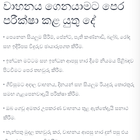
වාහනය ගෙනයාමට පෙර
පරීක්ෂා කළ යුතු දේ
• පෙනෙන සියලුම සීරීම්, පේන්ට්, පැති කණ්නාඩි, බල්බ්, රෝද
සහ ඉදිරිපස වීදුරුව ඡායාරූපගත කිරීම.
• ඉන්ධන මට්ටම සහ ඉන්ධන ආපසු භාර දීමේ නියමය පිළිබඳව
පිටවීමට පෙර තහවුරු කිරීම.
• ගිවිසුමට අදාල වාහනය, දිනයන් සහ සියලුම රියදුරු තොරතුරු
සමඟ ගැළපෙනවාදැයි පරීක්ෂා කිරීම.
• ඔබ ගෙවූ අමතර උපකරණ වාහනය තුළ ඇත්තේදැයි සනාථ
කිරීම.
• තැන්පතු මුදල තහවුරු කර, වාහනය ආපසු භාර දුන් පසු එය