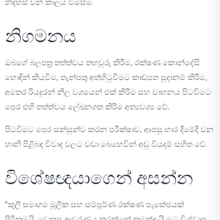
නිදහස් වන කාලය විමසීම.
නිගමනය
ඔබගේ බලපත්‍ර තත්ත්වය තහවුරු කිරීම, රක්ෂණ කොන්දේසි
හොඳින් කියවීම, තැන්පතු අත්හිටුවීමට කාඩ්පත සූදානම් කිරීම,
අමතර රියදුරන් නිල වශයෙන් එක් කිරීම සහ වාහනය පිටවීමට
පෙර එහි තත්ත්වය ලේඛනගත කිරීම අත්‍යවශ්‍ය වේ.
පිටවීමට පෙර සන්සුන්ව කරන පරීක්ෂාව, ආපසු භාර දීමේදී වන
හානි පිළිබඳ විවාද වලට වඩා බෙහෙවින් අඩු වියදම් සහිත වේ.
විශේෂඥයාගෙන් අසන්න
“කුලී සමාගම මූලික සහ සම්පූර්ණ රක්ෂණ පැකේජයක්
පිරිනමයි. වෙනස ආවරණය කරන්නේ කුමක්දැයි මට විශ්වාස