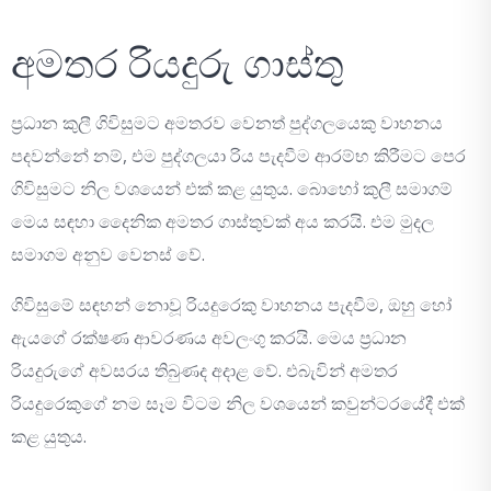
අමතර රියදුරු ගාස්තු
ප්‍රධාන කුලී ගිවිසුමට අමතරව වෙනත් පුද්ගලයෙකු වාහනය
පදවන්නේ නම්, එම පුද්ගලයා රිය පැදවීම ආරම්භ කිරීමට පෙර
ගිවිසුමට නිල වශයෙන් එක් කළ යුතුය. බොහෝ කුලී සමාගම්
මෙය සඳහා දෛනික අමතර ගාස්තුවක් අය කරයි. එම මුදල
සමාගම අනුව වෙනස් වේ.
ගිවිසුමේ සඳහන් නොවූ රියදුරෙකු වාහනය පැදවීම, ඔහු හෝ
ඇයගේ රක්ෂණ ආවරණය අවලංගු කරයි. මෙය ප්‍රධාන
රියදුරුගේ අවසරය තිබුණද අදාළ වේ. එබැවින් අමතර
රියදුරෙකුගේ නම සෑම විටම නිල වශයෙන් කවුන්ටරයේදී එක්
කළ යුතුය.