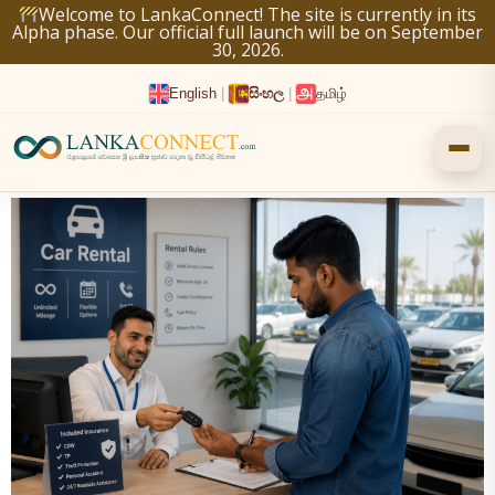
Skip
Welcome to LankaConnect! The site is currently in its
Alpha phase. Our official full launch will be on September
to
30, 2026.
content
English
|
සිංහල
|
தமிழ்