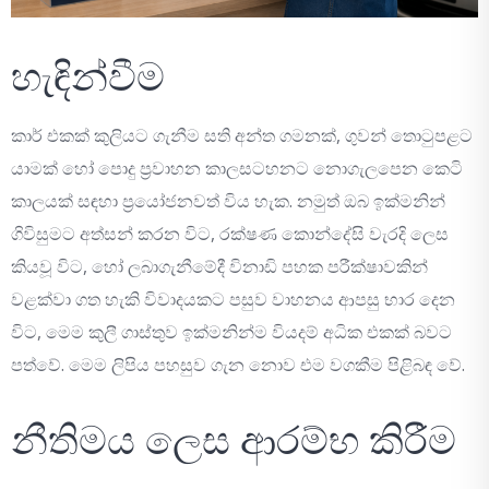
හැඳින්වීම
කාර් එකක් කුලියට ගැනීම සති අන්ත ගමනක්, ගුවන් තොටුපළට
යාමක් හෝ පොදු ප්‍රවාහන කාලසටහනට නොගැලපෙන කෙටි
කාලයක් සඳහා ප්‍රයෝජනවත් විය හැක. නමුත් ඔබ ඉක්මනින්
ගිවිසුමට අත්සන් කරන විට, රක්ෂණ කොන්දේසි වැරදි ලෙස
කියවූ විට, හෝ ලබාගැනීමේදී විනාඩි පහක පරීක්ෂාවකින්
වළක්වා ගත හැකි විවාදයකට පසුව වාහනය ආපසු භාර දෙන
විට, මෙම කුලී ගාස්තුව ඉක්මනින්ම වියදම් අධික එකක් බවට
පත්වේ. මෙම ලිපිය පහසුව ගැන නොව එම වගකීම පිළිබඳ වේ.
නීතිමය ලෙස ආරම්භ කිරීම