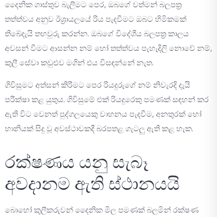
දෛනික ගාස්තුව බැලීමට පෙර, ඔබගේ වත්මන් බලපත්‍ර
තත්ත්වය අනුව ඊශ්‍රායලයේ රිය පැදවීමට ඔබට හිමිකමක්
තිබේදැයි තහවුරු කරන්න. ඔබගේ විදේශීය බලපත්‍ර කාලය
අවසන් වීමට ආසන්න නම් හෝ තත්ත්වය පැහැදිලි නොවේ නම්,
කුලී සේවා කවුළුව මගින් එය විසඳන්නේ නැත.
ගිවිසුමට අත්සන් කිරීමට පෙර රියදුරුගේ නම් නිවැරදි දැයි
පරීක්ෂා කළ යුතුය. ගිවිසුමේ එක් රියදුරෙකු පමණක් සඳහන් කර
ඇති විට වෙනත් පුද්ගලයෙකු වාහනය පැදවීම, අනතුරක් හෝ
හානියක් සිදු වූ අවස්ථාවකදී බරපතළ ගැටලු ඇති කළ හැක.
රක්ෂණය යනු සැබෑ
අවදානම ඇති ස්ථානයයි
බොහෝ කුලීකරුවන් දෛනික මිල පමණක් බලමින් රක්ෂණ