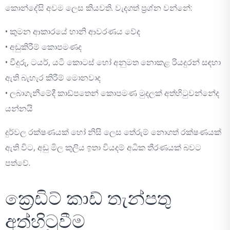
කොන්දේසි අවම ලෙස කියවති. වැදගත් ප්‍රශ්න වන්නේ:
• කුමන ආකාරයේ හානි ආවරණය වේද
• අඩුකිරීම් කොපමණද
• වීදුරු, ටයර්, යටි කොටස් හෝ අනුමත නොකළ රියදුරන් සඳහා
ඇති බැහැර කිරීම් මොනවාද
• ලබාගැනීමේදී කාඩ්පතෙන් කොපමණ මුදලක් අත්හිටුවන්නේද
යන්නයි
දුර්වල රක්ෂණයක් හෝ නිසි ලෙස තේරුම් නොගත් රක්ෂණයක්
ඇති විට, අඩු මිල කුලිය ඉතා වියදම් අධික තීරණයක් බවට
පත්වේ.
ක්‍රෙඩිට් කාඩ් තැන්පතු
අත්හිටුවීම