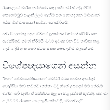
ඊශ්‍රායලයේ මාර්ග ආරක්ෂාව යනු හදිසි තීරණ අඩු කිරීම,
තෙහෙට්ටුව සැලකිල්ලට ගැනීම සහ නොහඳුනන මාර්ගයන්
අධික විශ්වාසයෙන් භාවිතා නොකිරීමයි.
නව රියදුරෙකු ලෙස ඔබගේ ඉලක්කය වන්නේ ස්ථිරව සහ
ආරක්ෂිතව ගමන් කිරීමයි. ඔබට අවශ්‍ය වන විට භාවිතා කළ
හැකි හදිසි අංක පෙර සිටම මතක තබාගැනීම වැදගත් වේ.
විශේෂඥයාගෙන් අසන්න
“මගේ සේවායෝජකයාගේ මෝටර් රථය පදවන අතරතුර
පොලිසිය මාව නවත්වා ගත්තා, ඔවුන්ගේ උපදෙස් මට තේරුම්
ගන්න බැරි වුණා. ඒ තත්ත්වය තුළ මා කළ යුත්තේ කුමක්ද, සහ මා
සැමවිටම රැගෙන යා යුතු ලියකියවිලි මොනවාද?”