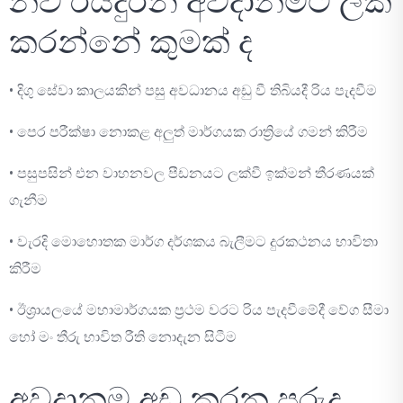
නව රියදුරන් අවදානමට ලක්
කරන්නේ කුමක් ද
• දිගු සේවා කාලයකින් පසු අවධානය අඩු වී තිබියදී රිය පැදවීම
• පෙර පරීක්ෂා නොකළ අලුත් මාර්ගයක රාත්‍රියේ ගමන් කිරීම
• පසුපසින් එන වාහනවල පීඩනයට ලක්වී ඉක්මන් තීරණයක්
ගැනීම
• වැරදි මොහොතක මාර්ග දර්ශකය බැලීමට දුරකථනය භාවිතා
කිරීම
• ඊශ්‍රායලයේ මහාමාර්ගයක ප්‍රථම වරට රිය පැදවීමේදී වේග සීමා
හෝ මං තීරු භාවිත රීති නොදැන සිටීම
අවදානම අඩු කරන පුරුදු