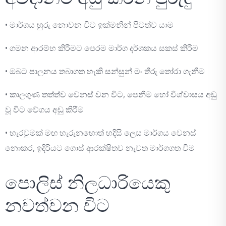
• මාර්ගය හුරු නොවන විට ඉක්මනින් පිටත්ව යාම
• ගමන ආරම්භ කිරීමට පෙරම මාර්ග දර්ශකය සකස් කිරීම
• ඔබට පාලනය තබාගත හැකි සන්සුන් මං තීරු තෝරා ගැනීම
• කාලගුණ තත්ත්ව වෙනස් වන විට, පෙනීම හෝ විශ්වාසය අඩු
වූ විට වේගය අඩු කිරීම
• හැරවුමක් මඟ හැරුනහොත් හදිසි ලෙස මාර්ගය වෙනස්
නොකර, ඉදිරියට ගොස් ආරක්ෂිතව නැවත මාර්ගගත වීම
පොලිස් නිලධාරියෙකු
නවත්වන විට