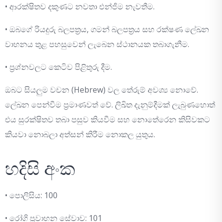
• ආරක්ෂිතව දකුණට නවතා එන්ජිම නැවතීම.
• ඔබගේ රියදුරු බලපත්‍රය, ගමන් බලපත්‍රය සහ රක්ෂණ ලේඛන
වාහනය තුළ පහසුවෙන් ලැබෙන ස්ථානයක තබාගැනීම.
• ප්‍රශ්නවලට කෙටිව පිළිතුරු දීම.
ඔබට සියලුම වචන (Hebrew) වල තේරුම් අවශ්‍ය නොවේ.
ලේඛන පෙන්වීම ප්‍රමාණවත් වේ. ලිඛිත දැනුම්දීමක් ලැබුණහොත්
එය සුරක්ෂිතව තබා පසුව කියවීම සහ නොතේරෙන කිසිවකට
කියවා නොබලා අත්සන් කිරීම නොකල යුතුය.
හදිසි අංක
• පොලිසිය: 100
• රෝගි ප්‍රවාහන සේවාව: 101