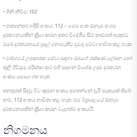
• ගිනි නිවීම: 102
• ජාත්‍යන්තර හදිසි අංකය: 112 – මෙම අංක ඕනෑම ජංගම
දුරකථනයකින් ක්‍රියා කරන අතර විදේශීය සිම් කාඩ්පත් ඇතුළුව
ඔබේ දුරකථනයේ මුදල් නොමැතිව වුවද මේවා භාවිත කළ හැක.
• මාර්ගයේ උපකාරක සේවා සඳහා: ඔබගේ රක්ෂණ ලේඛන හෝ
කුලී ගිවිසුම පරීක්ෂා කර එහි සඳහන් විශේෂ උදව් දුරකථන
අංකය සොයා ගත හැක.
අනතුරක් සිදුවූ විට කුමන අංකය අමතන්නේ දැයි සැකයක් තිබේ
නම්, 112 අංකය භාවිතා කළ හැක. එය ඊශ්‍රායලයේ ඕනෑම
දුරකථනයකින් ක්‍රියා කරන වැදගත්ම අංකයයි.
නිගමනය