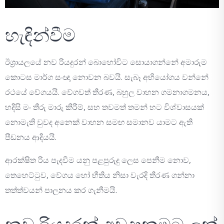
හැඳින්වීම
ඊශ්‍රායලයේ නව රියදුරන් බොහෝවිට සොයාගන්නේ අමාරුම
කොටස මාර්ග සංඥා නොවන බවයි. සැබෑ අභියෝගය වන්නේ
රථයේ වේගයයි. වේගවත් තීරණ, බහුල වාහන ගමනාගමනය,
හදිසි මං තීරු මාරු කිරීම්, සහ තවමත් තමන් හට විශ්වාසයක්
නොමැති වුවද අනෙක් වාහන සමඟ සමානව යාමට ඇති
පීඩනය ආදියයි.
ආරක්ෂිත රිය පැදවීම යනු පළපුරුදු ලෙස පෙනීම නොව,
තෙහෙට්ටුව, වේගය හෝ භීතිය නිසා වැරදි තීරණ ගන්නා
තත්ත්වයන් පාලනය කර ගැනීමයි.