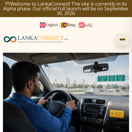
Skip
Welcome to LankaConnect! The site is currently in its
Alpha phase. Our official full launch will be on September
to
30, 2026.
content
English
|
සිංහල
|
தமிழ்